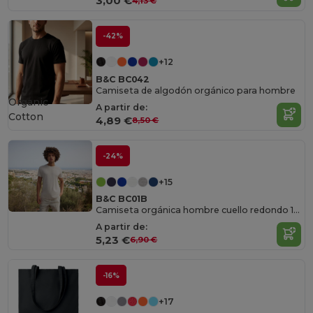
3,00 €
4,13 €
-42%
+12
B&C BC042
Camiseta de algodón orgánico para hombre
Organic
A partir de:
Cotton
4,89 €
8,50 €
-24%
+15
B&C BC01B
Camiseta orgánica hombre cuello redondo 150
A partir de:
5,23 €
6,90 €
-16%
+17