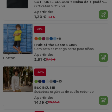
COTTONEL COLOUR + Bolsa de algodón 140 gr / m²
GiftRetail MO9268
A partir de:
1,20 €
1,43 €
-15%
+8
Fruit of the Loom SC1019
Camiseta de manga corta para niños
Organic
A partir de:
Cotton
2,91 €
3,40 €
-45%
+15
B&C BCU31B
Sudadera orgánica de cuello redondo
A partir de:
14,19 €
25,68 €