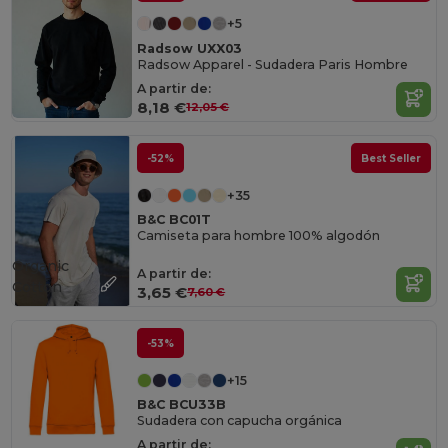
+5
Radsow UXX03
Radsow Apparel - Sudadera Paris Hombre
A partir de:
8,18 €
12,05 €
-52%
Best Seller
+35
B&C BC01T
Camiseta para hombre 100% algodón
Organic
A partir de:
Cotton
3,65 €
7,60 €
-53%
+15
B&C BCU33B
Sudadera con capucha orgánica
A partir de: