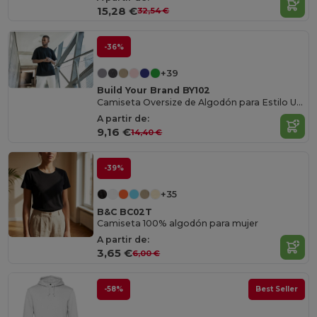
15,28 €
32,54 €
-36%
+39
Build Your Brand BY102
Camiseta Oversize de Algodón para Estilo Urbano
A partir de:
9,16 €
14,40 €
-39%
+35
B&C BC02T
Camiseta 100% algodón para mujer
A partir de:
3,65 €
6,00 €
-58%
Best Seller