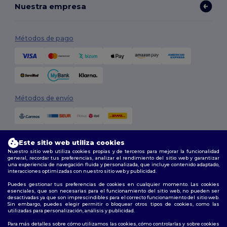
Nuestra empresa
Métodos de pago
Métodos de envío
Este sitio web utiliza cookies
Nuestro sitio web utiliza cookies propias y de terceros para mejorar la funcionalidad
general, recordar tus preferencias, analizar el rendimiento del sitio web y garantizar
una experiencia de navegación fluida y personalizada, que incluye contenido adaptado,
interacciones optimizadas con nuestro sitio web y publicidad.
Síguenos
Puedes gestionar tus preferencias de cookies en cualquier momento. Las cookies
esenciales, que son necesarias para el funcionamiento del sitio web, no pueden ser
desactivadas ya que son imprescindibles para el correcto funcionamiento del sitio web.
Sin embargo, puedes elegir permitir o bloquear otros tipos de cookies, como las
utilizadas para personalización, análisis y publicidad.
2026. Todos los derechos reservados
Términos y Condiciones
|
Política de personalización
|
Política de
Para más detalles sobre cómo utilizamos las cookies, cómo controlarlas y sobre cookies