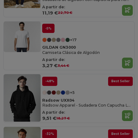
A partir de:
11,19 €
22,70 €
-5%
+17
GILDAN GN3000
Camiseta Clásica de Algodón
A partir de:
3,27 €
3,44 €
-48%
Best Seller
+5
Radsow UXX04
Radsow Apparel - Sudadera Con Capucha London Hombre
A partir de:
9,51 €
18,27 €
-32%
Best Seller