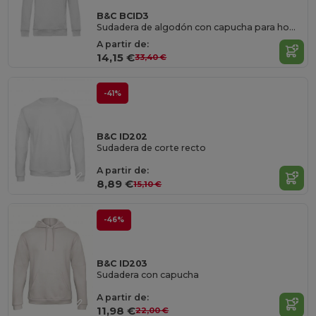
B&C BCID3
Sudadera de algodón con capucha para hombre y mujer
A partir de:
14,15 €
33,40 €
-41%
B&C ID202
Sudadera de corte recto
A partir de:
8,89 €
15,10 €
-46%
B&C ID203
Sudadera con capucha
A partir de:
11,98 €
22,00 €