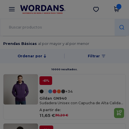
×
App de Wordans
Descargar app
¡Mejores precios en app!
Prendas Básicas
al por mayor y al por menor
Ordenar por
Filtrar
10000 resultados.
-61%
+34
Gildan GN940
Sudadera Unisex con Capucha de Alta Calidad Gildan
A partir de:
11,65 €
30,20 €