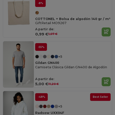
-8%
COTTONEL + Bolsa de algodón 140 gr / m²
GiftRetail MO9267
A partir de:
0,99 €
1,07 €
-55%
+5
Gildan GN400
Camiseta Clásica Gildan GN400 de Algodón
A partir de:
5,00 €
11,20 €
-48%
Best Seller
+5
Radsow UXX04F