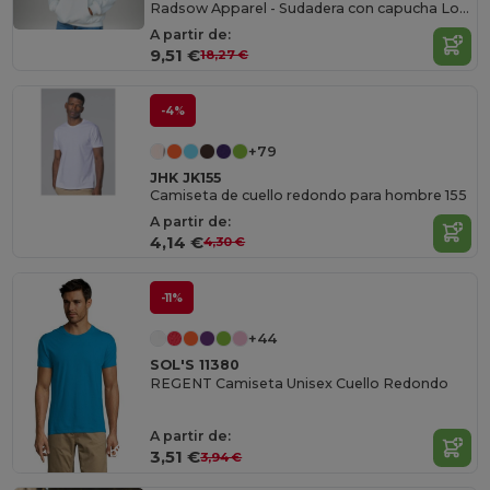
Radsow Apparel - Sudadera con capucha London para mujer
A partir de:
9,51 €
18,27 €
-4%
+79
JHK JK155
Camiseta de cuello redondo para hombre 155
A partir de:
4,14 €
4,30 €
-11%
+44
SOL'S 11380
REGENT Camiseta Unisex Cuello Redondo
A partir de:
3,51 €
3,94 €