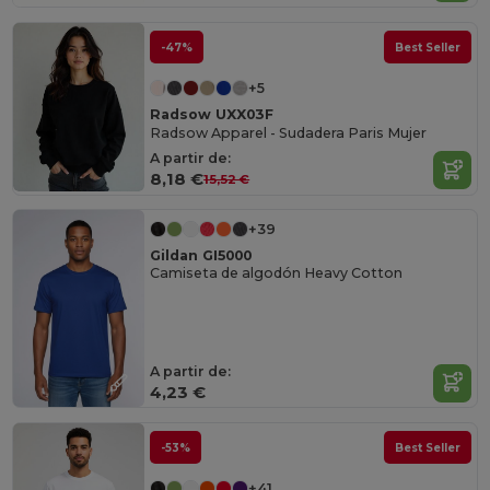
-47%
Best Seller
+5
Radsow UXX03F
Radsow Apparel - Sudadera Paris Mujer
A partir de:
8,18 €
15,52 €
+39
Gildan GI5000
Camiseta de algodón Heavy Cotton
A partir de:
4,23 €
-53%
Best Seller
+41