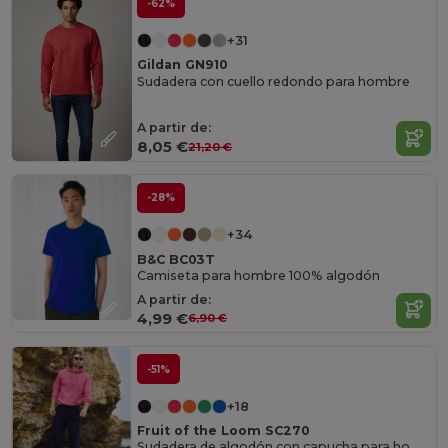
-62%
+31
Gildan GN910
Sudadera con cuello redondo para hombre
A partir de:
8,05 €
21,20 €
-28%
+34
B&C BC03T
Camiseta para hombre 100% algodón
A partir de:
4,99 €
6,90 €
-51%
+18
Fruit of the Loom SC270
Sudadera de algodón con capucha para hombre