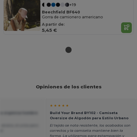
+19
Beechfield BF640
Gorra de camionero americano
A partir de:
5,45 €
Opiniones de los clientes
★ ★ ★ ★ ★
ta orgánica hombre
Build Your Brand BY102 - Camiseta
Oversize de Algodón para Estilo Urbano
 verano, el unico pero
El tejido se nota resistente, los acabados son
or
correctos y la camiseta mantiene bien la
forma. La utilizamos para estampación y