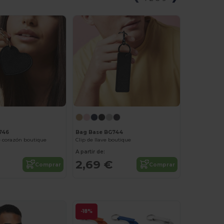
Bag Base BG744
746
Clip de llave boutique
de corazón boutique
A partir de:
2,69 €
Comprar
Comprar
-18%