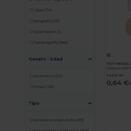
Láser
(74)
Serigrafía
(20)
Sublimación
(1)
Tampografía
(188)
Género - Edad
TOTY WOOD Ll
GiftRetail MO97
A partir de:
Accesorios
(54)
0,64 €
0
Unisex
(36)
Tipo
Accesorios para coche
(39)
Herramientas y linternas
(167)