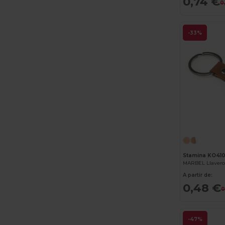
0,74 €
0
-33%
Stamina KO41
A partir de:
0,48 €
0
-47%