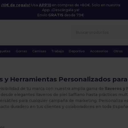
¡10€ de regalo!
Usa
APP10
en compras de +80€. Solo en nuestra
App. ¡Descárgala ya!
Envío
GRATIS
desde 79€
quetas
Gorras
Camisas
Trabajo
Deportivo
Accesorios
Otros
s y Herramientas Personalizados par
visibilidad de tu marca con nuestra amplia gama de
llaveros y
 desde elegantes llaveros de piel Saffiano hasta prácticas mu
ersátiles para cualquier campaña de marketing. Personaliza es
acto duradero en tus clientes y colaboradores en toda España
os.