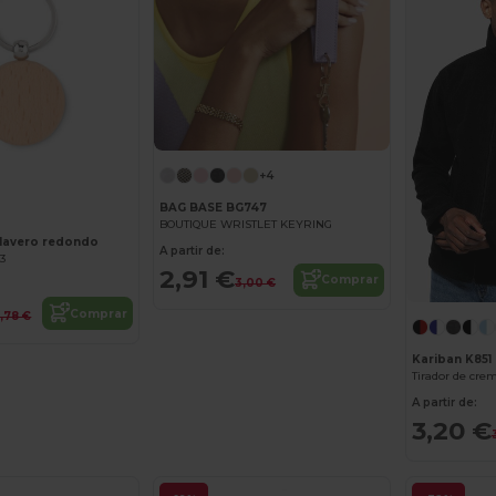
+4
BAG BASE BG747
BOUTIQUE WRISTLET KEYRING
avero redondo
A partir de:
73
2,91 €
Comprar
3,00 €
Comprar
,78 €
Kariban K851
Tirador de crem
A partir de:
3,20 €