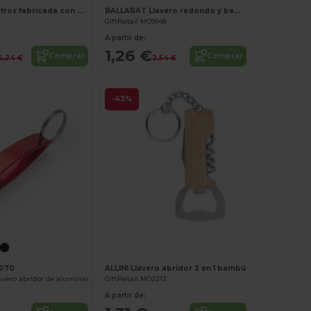
Cinta de 5 metros fabricada con ABS reciclado (100% rABS) y bambú
BALLARAT Llavero redondo y bambú
GiftRetail MO9948
A partir de:
1,26 €
Comprar
Comprar
4,24 €
2,54 €
-43%
070
ALLIN1 Llavero abridor 3 en 1 bambú
vero abridor de aluminio
GiftRetail MO2212
A partir de: