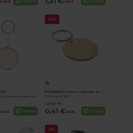
1,31 €
Comprar
Comprar
0,26 €
2,30 €
-20%
054
ROUNDBOO Llavero redondo de bambú
BUDAN Llavero de corte de madera natural con anilla metálica
GiftRetail MO6977
A partir de:
0,41 €
Comprar
Comprar
0,45 €
0,51 €
-18%