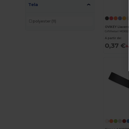
Tela
polyester
(11)
GiftRetail MO692
A partir de:
0,37 €
0