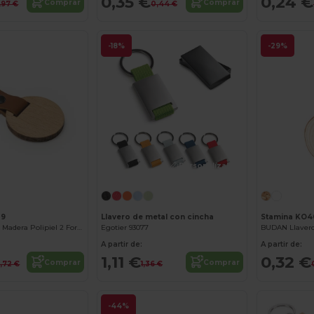
0,35 €
0,24 €
Comprar
Comprar
,97 €
0,44 €
-18%
-29%
¡Personalízalo!
09
Llavero de metal con cincha
Stamina KO4
MARBEL Llavero Madera Polipiel 2 Formatos
Egotier 93077
A partir de:
A partir de:
1,11 €
0,32 €
Comprar
Comprar
,72 €
1,36 €
-44%