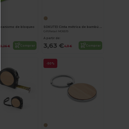
¡Personalízalo!
ecanismo de bloqueo
SOKUTEI Cinta métrica de bambú 1m
GiftRetail MO6519
A partir de:
3,63 €
Comprar
Comprar
0,26 €
4,11 €
-50%