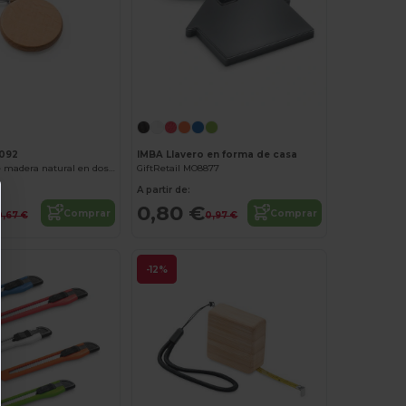
¡Personalízalo!
092
IMBA Llavero en forma de casa
SILA Llavero de madera natural en dos formatos con anilla metálica
GiftRetail MO8877
A partir de:
0,80 €
Comprar
Comprar
0,67 €
0,97 €
-12%