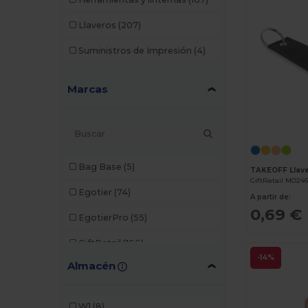
Llaveros
(207)
Suministros de Impresión
(4)
Marcas
Bag Base
(5)
GiftRetail MO24
Egotier
(74)
A partir de:
0,69 €
EgotierPro
(55)
GiftRetail
(166)
-14%
Almacén
Kariban
(1)
Kimood
(1)
W1
(8)