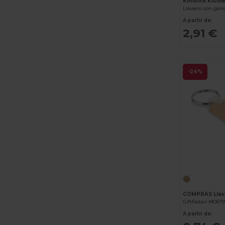
Kimood KI051
Llavero con gan
A partir de:
2,91 €
-24%
COMPRAS Llav
GiftRetail MO67
A partir de: