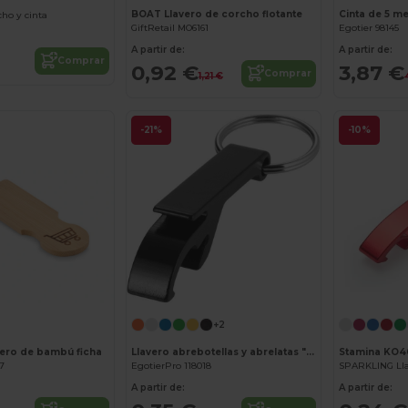
8
BOAT Llavero de corcho flotante
cho y cinta
GiftRetail MO6161
Egotier 98145
A partir de:
A partir de:
Comprar
0,92 €
3,87 €
Comprar
1,21 €
-21%
-10%
¡Personalízalo!
¡Personalízalo!
+2
ero de bambú ficha
Llavero abrebotellas y abrelatas "Tao"
Stamina KO4
97
EgotierPro 118018
SPARKLING Lla
A partir de:
A partir de: