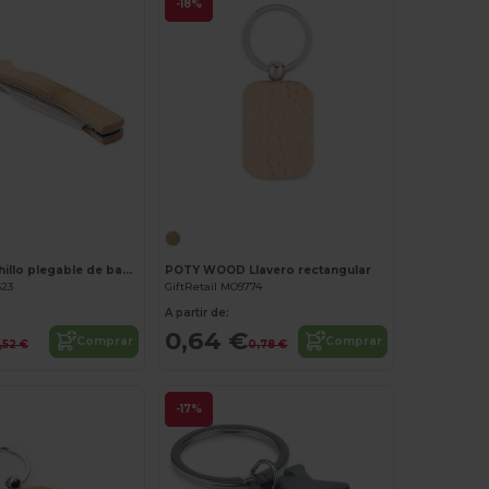
-18%
¡Personalízalo!
¡Personalízalo!
MANSAN Cuchillo plegable de bambú
POTY WOOD Llavero rectangular
623
GiftRetail MO9774
A partir de:
0,64 €
Comprar
Comprar
,52 €
0,78 €
-17%