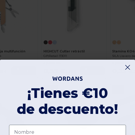
¡Personalízalo!
¡Personalízalo!
ja multifunción
HIGHCUT Cutter retráctil
Stamina KO4
4
GiftRetail IT3011
A partir de:
A partir de:
0,59 €
0,35 €
Comprar
Comprar
,13 €
0,72 €
¡Tienes €10
-50%
-7%
de descuento!
Nombre