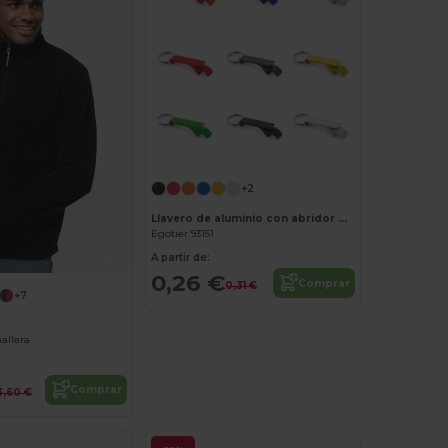
¡Personalízalo!
+2
Llavero de aluminio con abridor de chapas
Egotier 93151
A partir de:
0,26 €
Comprar
0,31 €
+7
allera
Comprar
3,60 €