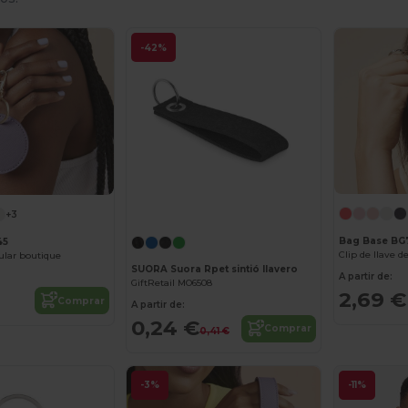
-42%
¡Personalízalo!
+3
Bag Base BG
45
Clip de llave 
cular boutique
SUORA Suora Rpet sintió llavero
A partir de:
GiftRetail MO6508
2,69 €
Comprar
A partir de:
0,24 €
Comprar
0,41 €
-3%
-11%