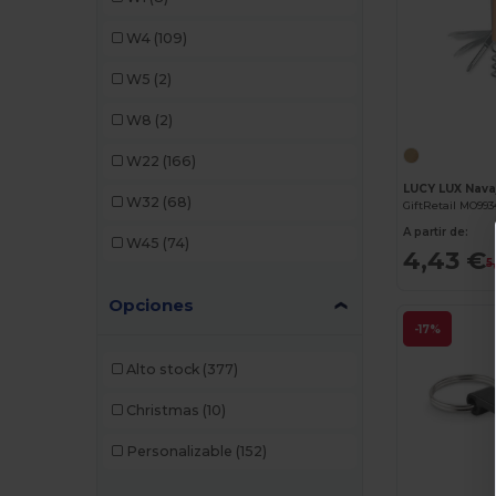
Korntex
(2)
W4
(109)
Malfini
(2)
W5
(2)
Mumbles
(1)
W8
(2)
SCX.design
(3)
W22
(166)
Seasons
(2)
LUCY LUX Nava
W32
(68)
GiftRetail MO993
STAC
(8)
A partir de:
W45
(74)
4,43 €
Stamina
(109)
5
Opciones
-17%
Alto stock
(377)
Christmas
(10)
Personalizable
(152)