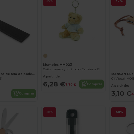
-19%
-32%
¡Personalízalo!
Mumbles MM023
Osito Llavero y Imán con Camiseta Blanca
TAKEOFF Llavero de tela de poliéster
A partir de:
63
GiftRetail MO6
6,28 €
Comprar
7,70 €
A partir de:
3,10 €
Comprar
4
-18%
-48%