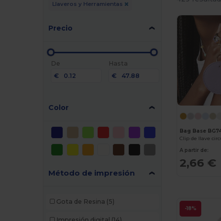
Llaveros y Herramientas
Precio
De
Hasta
€
€
Color
Bag Base BG7
Clip de llave cir
A partir de:
2,66 €
Método de impresión
Gota de Resina
(5)
-18%
Impresión digital
(14)