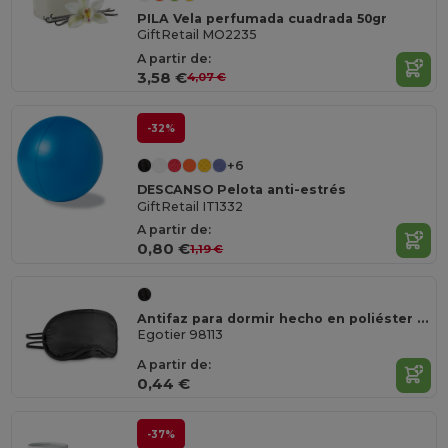
PILA Vela perfumada cuadrada 50gr
GiftRetail MO2235
A partir de:
3,58 €
4,07 €
-32%
+6
DESCANSO Pelota anti-estrés
GiftRetail IT1332
A partir de:
0,80 €
1,19 €
Antifaz para dormir hecho en poliéster 190T
Egotier 98113
A partir de:
0,44 €
-37%