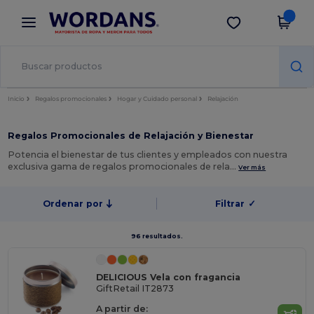
×
App de Wordans
Descargar app
¡Mejores precios en app!
Inicio
Regalos promocionales
Hogar y Cuidado personal
Relajación
Regalos Promocionales de Relajación y Bienestar
Potencia el bienestar de tus clientes y empleados con nuestra
exclusiva gama de regalos promocionales de rela…
Ver más
Ordenar por
Filtrar
✓
96 resultados.
DELICIOUS Vela con fragancia
GiftRetail IT2873
A partir de: