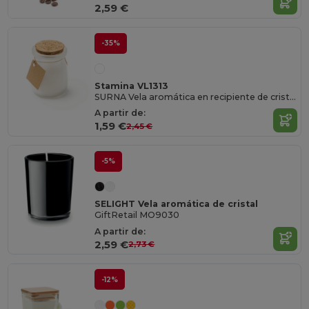
2,59 €
-35%
Stamina VL1313
SURNA Vela aromática en recipiente de cristal y tapón de corcho
A partir de:
1,59 €
2,45 €
-5%
SELIGHT Vela aromática de cristal
GiftRetail MO9030
A partir de:
2,59 €
2,73 €
-12%