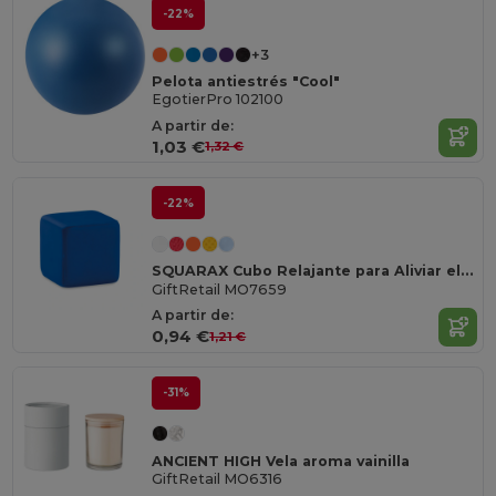
-22%
+3
Pelota antiestrés "Cool"
EgotierPro 102100
A partir de:
1,03 €
1,32 €
-22%
SQUARAX Cubo Relajante para Aliviar el Estrés Diario
GiftRetail MO7659
A partir de:
0,94 €
1,21 €
-31%
ANCIENT HIGH Vela aroma vainilla
GiftRetail MO6316