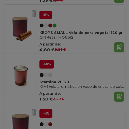
1,59 €
2,01 €
-51%
KEOPS SMALL Vela de cera vegetal 120 gr
GiftRetail MO6612
A partir de:
4,80 €
9,88 €
-40%
Stamina VL1311
KIMI Vela aromática en vaso de cristal de colores y fragancias variadas
A partir de:
1,50 €
2,49 €
-41%