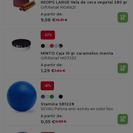
KEOPS LARGE Vela de cera vegetal 280 gr
GiftRetail MO6621
A partir de:
9,56 €
16,31 €
-22%
MINTO Caja 10 gr caramelos menta
GiftRetail MO7232
A partir de:
1,29 €
1,64 €
-41%
Stamina SB1228
SEYKU Pelota anti-estrés en color liso
A partir de:
0,55 €
0,93 €