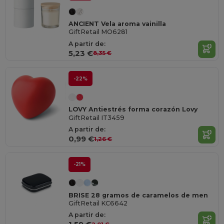
ANCIENT Vela aroma vainilla
GiftRetail MO6281
A partir de:
5,23 €
8,35 €
-22%
LOVY Antiestrés forma corazón Lovy
GiftRetail IT3459
A partir de:
0,99 €
1,26 €
-21%
BRISE 28 gramos de caramelos de men
GiftRetail KC6642
A partir de: