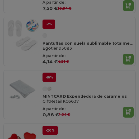
A partir de:
7,50 €
10,94 €
-2%
Pantuflas con suela sublimable totalmente personalizables
Egotier 95083
A partir de:
4,14 €
4,21 €
-16%
MINTCARD Expendedora de caramelos
GiftRetail KC6637
A partir de:
0,88 €
1,04 €
-20%