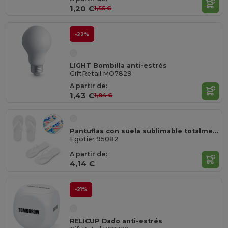
1,20 €
1,55 €
-22%
LIGHT Bombilla anti-estrés
GiftRetail MO7829
A partir de:
1,43 €
1,84 €
Pantuflas con suela sublimable totalmente personalizables
Egotier 95082
A partir de:
4,14 €
-21%
RELICUP Dado anti-estrés