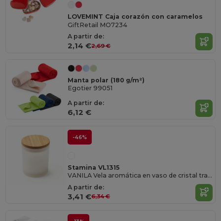
LOVEMINT Caja corazón con caramelos
GiftRetail MO7234
A partir de:
2,14 €
2,69 €
Manta polar (180 g/m²)
Egotier 99051
A partir de:
6,12 €
-46%
Stamina VL1315
VANILA Vela aromática en vaso de cristal translucido con tapa de bambú
A partir de:
3,41 €
6,34 €