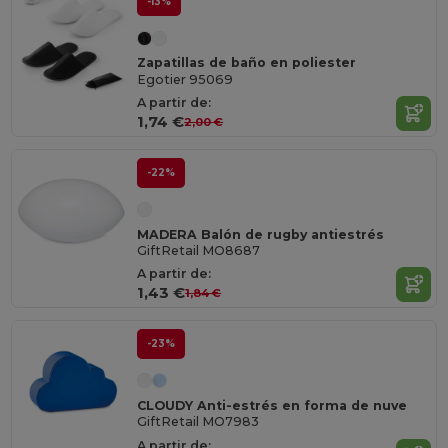
-13%
Zapatillas de baño en poliester
Egotier 95069
A partir de:
1,74 €
2,00 €
-22%
MADERA Balón de rugby antiestrés
GiftRetail MO8687
A partir de:
1,43 €
1,84 €
-23%
CLOUDY Anti-estrés en forma de nuve
GiftRetail MO7983
A partir de: