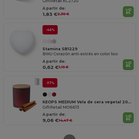
GiftRetail KC2720
A partir de:
1,83 €
2,30 €
-46%
Stamina SB1229
BIKU Corazón anti-estrés en color liso
A partir de:
0,62 €
1,15 €
-37%
KEOPS MEDIUM Vela de cera vegetal 200 gr
GiftRetail MO6613
A partir de:
9,06 €
14,47 €