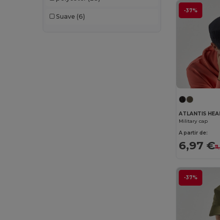
Radsow by Uneek
(1)
-37%
Suave
(6)
Result
(60)
Result Headwear
(1)
SOL'S
(16)
Spiro
(1)
Stamina
(21)
Timberland
(2)
ATLANTIS HE
Military cap
Valento
(52)
A partir de:
6,97 €
1
Velilla
(1)
WK. Designed To Work
(3)
-37%