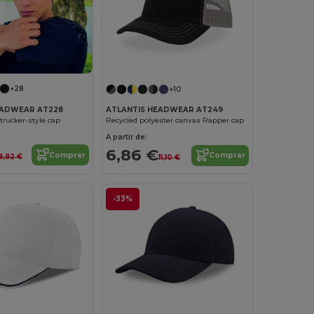
+28
+10
EADWEAR AT228
ATLANTIS HEADWEAR AT249
trucker-style cap
Recycled polyester canvas Rapper cap
A partir de:
6,86 €
Comprar
Comprar
8,92 €
11,10 €
-33%