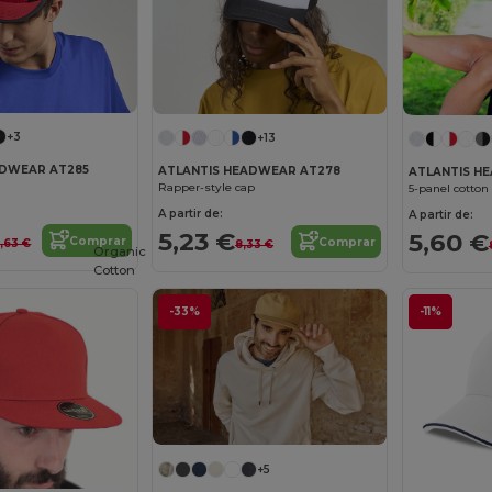
+3
+13
ADWEAR AT285
ATLANTIS HEADWEAR AT278
ATLANTIS H
Rapper-style cap
5-panel cotton 
A partir de:
A partir de:
5,23 €
5,60 €
Comprar
Comprar
2,63 €
8,33 €
Organic
Cotton
-33%
-11%
+5