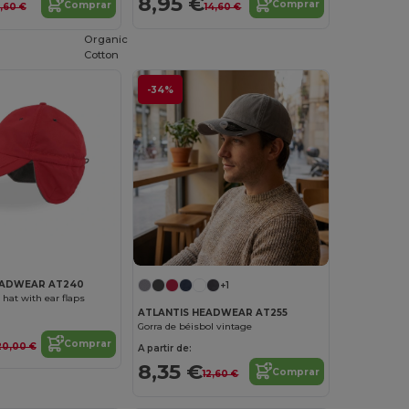
8,95 €
Comprar
Comprar
14,60 €
,60 €
Organic
Cotton
-34%
EADWEAR AT240
+1
 hat with ear flaps
ATLANTIS HEADWEAR AT255
Gorra de béisbol vintage
Comprar
20,00 €
A partir de:
8,35 €
Comprar
12,60 €