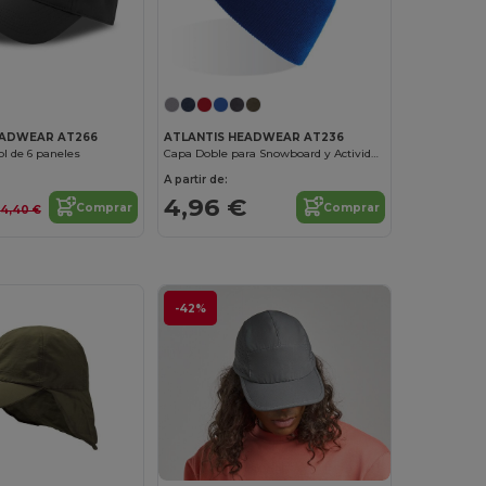
EADWEAR AT266
ATLANTIS HEADWEAR AT236
ol de 6 paneles
Capa Doble para Snowboard y Actividades al Aire Libre
A partir de:
4,96 €
Comprar
Comprar
14,40 €
-42%