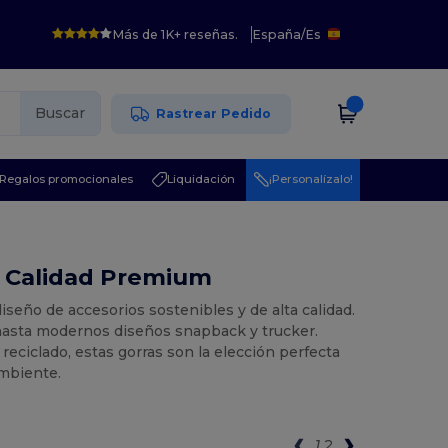
Más de 1K+ reseñas.
España
/
Es
Buscar
Rastrear Pedido
Regalos promocionales
Liquidación
¡Personalízalo!
 y Calidad Premium
iseño de accesorios sostenibles y de alta calidad.
 hasta modernos diseños snapback y trucker.
eciclado, estas gorras son la elección perfecta
mbiente.
1
2