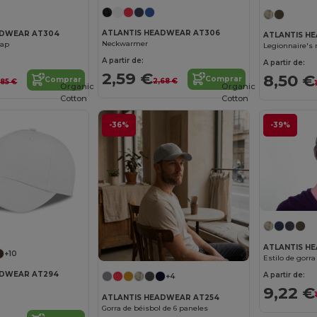
ATLANTIS HEADWEAR AT306
ADWEAR AT304
ATLANTIS H
Neckwarmer
cap
Legionnaire's 
A partir de:
A partir de:
2,59 €
8,50 €
Comprar
Comprar
2,68 €
,85 €
Organic
Organic
Cotton
Cotton
-36%
-39%
ATLANTIS H
+10
Estilo de gorr
ADWEAR AT294
A partir de:
+4
9,22 €
ATLANTIS HEADWEAR AT254
Gorra de béisbol de 6 paneles