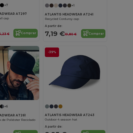
+7
+1
EADWEAR AT297
ATLANTIS HEADWEAR AT241
ll cap
Recycled Corduroy cap
A partir de:
7,19 €
Comprar
Comprar
4,23 €
10,80 €
-39%
+6
ATLANTIS HEADWEAR AT243
EADWEAR AT261
Outdoor 4 season hat
 de Poliéster Reciclado
A partir de: