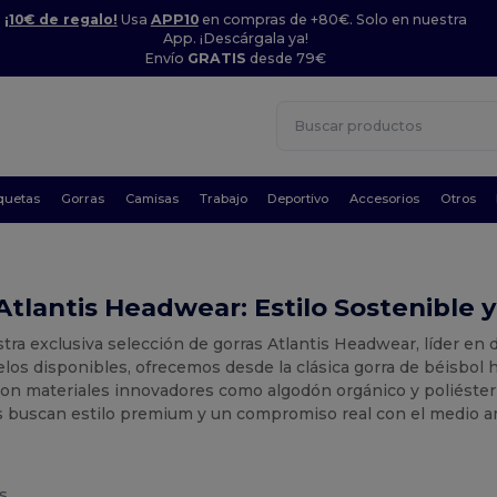
¡10€ de regalo!
Usa
APP10
en compras de +80€. Solo en nuestra
App. ¡Descárgala ya!
Envío
GRATIS
desde 79€
quetas
Gorras
Camisas
Trabajo
Deportivo
Accesorios
Otros
Atlantis Headwear: Estilo Sostenible
tra exclusiva selección de gorras Atlantis Headwear, líder en d
los disponibles, ofrecemos desde la clásica gorra de béisbol
on materiales innovadores como algodón orgánico y poliéster r
s buscan estilo premium y un compromiso real con el medio a
s.