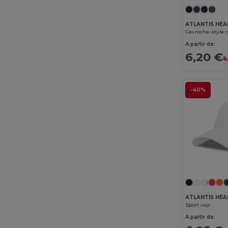
ATLANTIS HE
Gavroche-style 
A partir de:
6,20 €
9
-40%
ATLANTIS HE
Sport cap
A partir de: