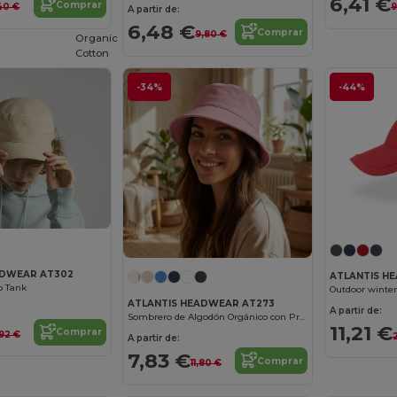
6,41 €
Comprar
9
,40 €
A partir de:
6,48 €
Comprar
9,80 €
Organic
Cotton
-34%
-44%
ADWEAR AT302
ATLANTIS H
ap Tank
Outdoor winter
ATLANTIS HEADWEAR AT273
A partir de:
Sombrero de Algodón Orgánico con Protección UV
11,21 €
Comprar
,92 €
A partir de:
7,83 €
Comprar
11,80 €