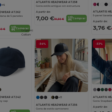
ATLANTIS HEADWEAR AT258
+4
Gorra estilo antiguo sin estructura
ATLANTIS H
A partir de:
ADWEAR AT262
5-panel baseba
plana de 5 paneles
7,00 €
Comprar
10,50 €
A partir de:
3,76 €
Comprar
60 €
Organic
Cotton
-34%
-33%
ATLANTIS H
ADWEAR AT242
+11
Gorra Snapback
oy cap
ATLANTIS HEADWEAR AT256
A partir de:
Gorra de estilo camionero