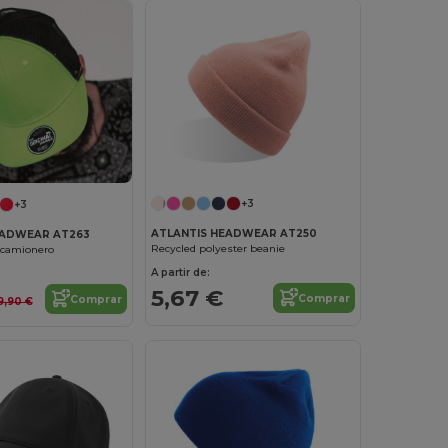
+3
+3
ATLANTIS HEADWEAR AT250
EADWEAR AT263
Recycled polyester beanie
o camionero
A partir de:
5,67 €
Comprar
Comprar
9,90 €