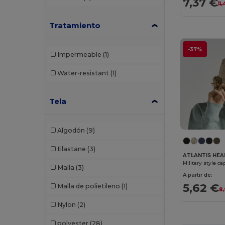
7,37 €
Herock
(1)
11
JSP
(2)
Tratamiento
K-up
(143)
-37%
Impermeable
(1)
Karlowsky
(2)
Water-resistant
(1)
Korntex
(2)
Larkwood
(3)
Tela
Malfini
(11)
Algodón
(9)
Napapijri
(1)
Elastane
(3)
Neoblu
(2)
ATLANTIS HE
Military style c
Malla
(3)
Neutral
(6)
A partir de:
5,62 €
Malla de polietileno
(1)
8
Pen Duick
(6)
Nylon
(2)
Piccolio
(1)
polyester
(28)