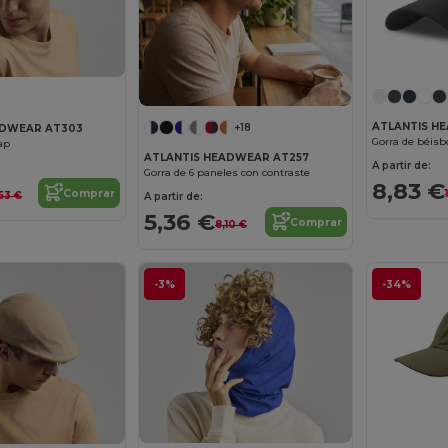
ATLANTIS H
+18
ADWEAR AT303
Gorra de béisb
ap
ATLANTIS HEADWEAR AT257
A partir de:
Gorra de 6 paneles con contraste
8,83 €
Comprar
,53 €
A partir de:
5,36 €
Comprar
8,10 €
-3%
-34%