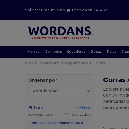
Solicitar Presupuesto
|
Entrega en 24-48h
Marcas
Camisetas
Sudaderas
Bolsas
Polos
Cha
Inicio
Ropa básica | Complementos
Gorras
Gorras 
Ordenar por
Explora nues
Con 74 mode
Fabricadas c
Filtros
para quiene
« Reset
Seleccionado
74 resultados.
Ropa básica | Complementos
74 resultado