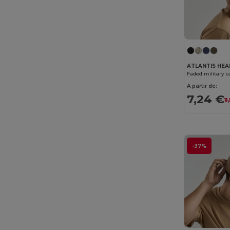
ATLANTIS HE
Faded military c
A partir de:
7,24 €
11
-37%