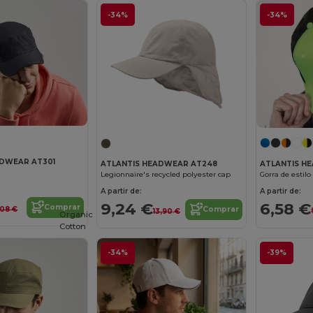
-34%
-34%
ADWEAR AT301
ATLANTIS H
ATLANTIS HEADWEAR AT248
Gorra de estil
Legionnaire's recycled polyester cap
A partir de:
A partir de:
6,58 €
9,24 €
Comprar
1,08 €
Comprar
13,90 €
Organic
Cotton
-34%
-39%