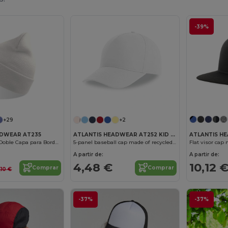
-39%
+29
+2
ATLANTIS H
ADWEAR AT235
ATLANTIS HEADWEAR AT252 KID RECY FIVE
Gorro Ecológico Doble Capa para Bordado
5-panel baseball cap made of recycled polyester
A partir de:
A partir de:
10,12 
4,48 €
Comprar
Comprar
,10 €
-37%
-37%