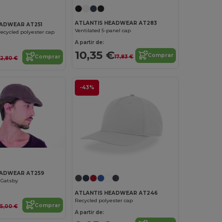
ATLANTIS HEADWEAR AT283
EADWEAR AT251
Ventilated 5-panel cap
recycled polyester cap
A partir de:
10,35 €
Comprar
17,83 €
Comprar
12,80 €
-43%
EADWEAR AT259
a Gatsby
ATLANTIS HEADWEAR AT246
Recycled polyester cap
Comprar
15,00 €
A partir de: