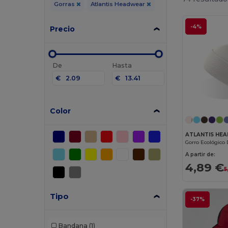
Gorras
Atlantis Headwear
-4%
Precio
De
Hasta
€
€
Color
ATLANTIS HE
A partir de:
4,89 €
5
Tipo
-37%
Bandana
(1)