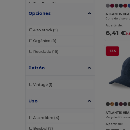
Bag Base
(1)
Opciones
Beechfield
(308)
ATLANTIS HE
Gorra de visera 
Black&Match
(2)
A partir de:
Alto stock
(5)
6,41 €
9,
Build Your Brand
(2)
Orgánico
(8)
Carhartt
(2)
-35%
Reciclado
(16)
Egotier
(28)
Patrón
Elevate
(1)
Elevate Essentials
(13)
Vintage
(1)
Elevate Life
(9)
Uso
Elevate NXT
(4)
Flexfit
(159)
ATLANTIS HE
Recycled Cordur
Al aire libre
(4)
GiftRetail
(29)
A partir de:
Béisbol
(7)