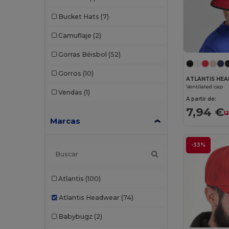
Bucket Hats
(7)
Camuflaje
(2)
Gorras Béisbol
(52)
Gorros
(10)
ATLANTIS HE
Ventilated cap
Vendas
(1)
A partir de:
7,94 €
1
Marcas
-33%
Atlantis
(100)
Atlantis Headwear
(74)
Babybugz
(2)