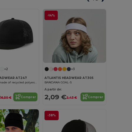
-14%
+3
+2
ATLANTIS HEADWEAR AT305
EADWEAR AT247
BANDANA GOAL-S
Flat visor cap made of recycled polyester
A partir de:
2,09 €
€
Comprar
Comprar
2,43 €
16,50 €
-38%