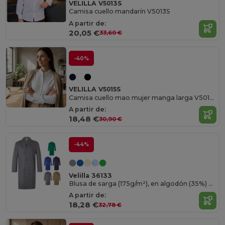
VELILLA V5013S
Camisa cuello mandarín V5013S
A partir de:
20,05 €
33,60 €
-40%
VELILLA V5015S
Camisa cuello mao mujer manga larga V5015S
A partir de:
18,48 €
30,90 €
-44%
Velilla 36133
Blusa de sarga (175g/m²), en algodón (35%) y poliéster (65%)
A partir de:
18,28 €
32,78 €