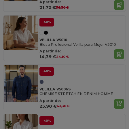
A partir de:
21,72 €
36,30 €
-40%
VELILLA V5010
Blusa Profesional Velilla para Mujer V5010
A partir de:
14,39 €
24,10 €
-40%
VELILLA V5006S
CHEMISE STRETCH EN DENIM HOMME
A partir de:
25,90 €
43,30 €
-40%