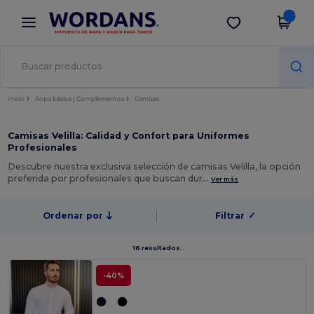
×
App de Wordans
Descargar app
¡Mejores precios en app!
Inicio
Ropa básica | Complementos
Camisas
Camisas Velilla: Calidad y Confort para Uniformes
Profesionales
Descubre nuestra exclusiva selección de camisas Velilla, la opción
preferida por profesionales que buscan dur…
Ver más
Ordenar por
Filtrar
✓
16 resultados.
-40%