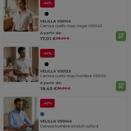
-40%
VELILLA V5014S
Camisa cuello mao mujer V5014S
A partir de:
17,01 €
28,50 €
-40%
VELILLA V5012S
Camisa cuello mao hombre V5012S
A partir de:
18,45 €
30,90 €
-40%
VELILLA V5004S
Camisa hombre stretch oxford