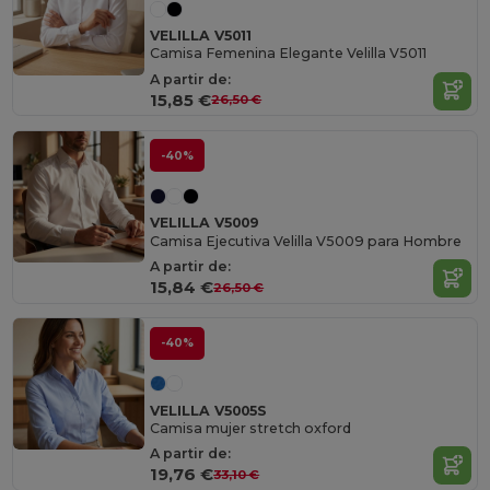
VELILLA V5011
Camisa Femenina Elegante Velilla V5011
A partir de:
15,85 €
26,50 €
-40%
VELILLA V5009
Camisa Ejecutiva Velilla V5009 para Hombre
A partir de:
15,84 €
26,50 €
-40%
VELILLA V5005S
Camisa mujer stretch oxford
A partir de:
19,76 €
33,10 €