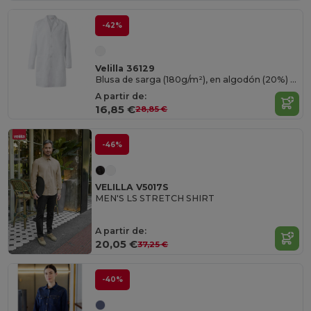
-42%
Velilla 36129
Blusa de sarga (180g/m²), en algodón (20%) y poliéster (80%)
A partir de:
16,85 €
28,85 €
-46%
VELILLA V5017S
MEN'S LS STRETCH SHIRT
A partir de:
20,05 €
37,25 €
-40%