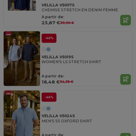
VELILLA V5007S
CHEMISE STRETCH EN DENIM FEMME
A partir de:
23,87 €
39,90 €
-46%
VELILLA V5019S
WOMEN'S LS STRETCH SHIRT
A partir de:
18,48 €
34,38 €
-46%
VELILLA V5024S
MEN'S SS OXFORD SHIRT
A partir de: