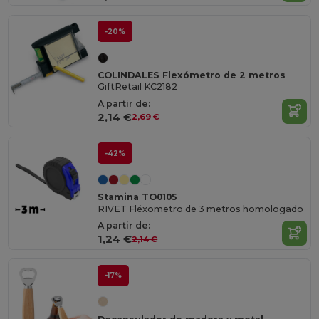
-20%
COLINDALES Flexómetro de 2 metros
GiftRetail KC2182
A partir de:
2,14 €
2,69 €
-42%
Stamina TO0105
RIVET Fléxometro de 3 metros homologado
A partir de:
1,24 €
2,14 €
-17%