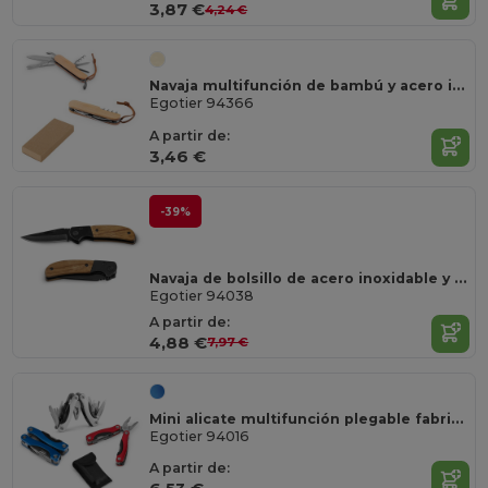
3,87 €
4,24 €
Navaja multifunción de bambú y acero inoxidable con mango de PU
Egotier 94366
A partir de:
3,46 €
-39%
Navaja de bolsillo de acero inoxidable y madera
Egotier 94038
A partir de:
4,88 €
7,97 €
Mini alicate multifunción plegable fabricado en acero inoxidable y aluminio
Egotier 94016
A partir de: