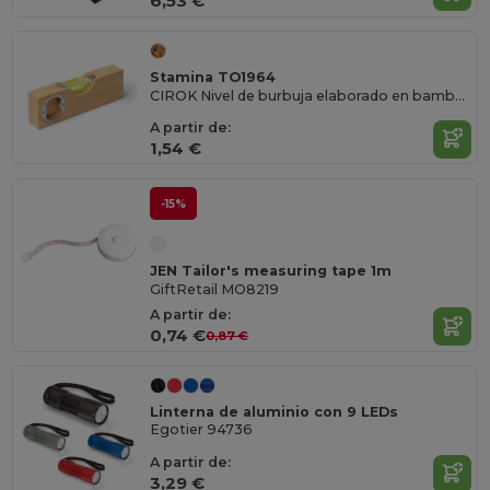
6,53 €
Stamina TO1964
CIROK Nivel de burbuja elaborado en bambú con abridor metálico incorporado en el cuerpo
A partir de:
1,54 €
-15%
JEN Tailor's measuring tape 1m
GiftRetail MO8219
A partir de:
0,74 €
0,87 €
Linterna de aluminio con 9 LEDs
Egotier 94736
A partir de:
3,29 €