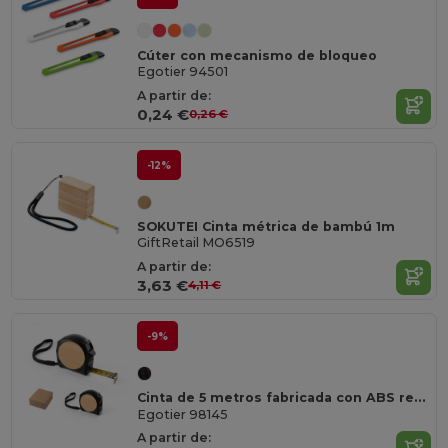
Cúter con mecanismo de bloqueo
Egotier 94501
A partir de:
0,24 €
0,26 €
-12%
SOKUTEI Cinta métrica de bambú 1m
GiftRetail MO6519
A partir de:
3,63 €
4,11 €
-9%
Cinta de 5 metros fabricada con ABS reciclado (100% rABS) y bambú
Egotier 98145
A partir de: