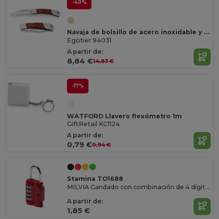
-40%
Navaja de bolsillo de acero inoxidable y madera
Egotier 94031
A partir de:
8,84 €
14,83 €
-17%
WATFORD Llavero flexómetro 1m
GiftRetail KC1124
A partir de:
0,79 €
0,94 €
Stamina TO1688
MILVIA Candado con combinación de 4 dígitos
A partir de:
1,85 €