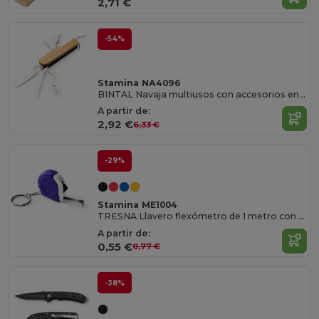
2,71 €
-54%
Stamina NA4096
BINTAL Navaja multiusos con accesorios en acero inoxidable y cuerpo de bambú
A partir de:
2,92 €
6,33 €
-29%
Stamina ME1004
TRESNA Llavero flexómetro de 1 metro con mecanismo de bloqueo y cuchilla metálica
A partir de:
0,55 €
0,77 €
-38%