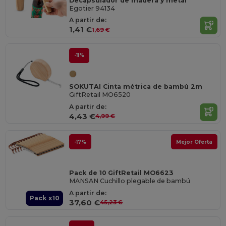
Decapsulador de madera y metal
Egotier 94134
A partir de:
1,41 €
1,69 €
-11%
SOKUTAI Cinta métrica de bambú 2m
GiftRetail MO6520
A partir de:
4,43 €
4,99 €
-17%
Mejor Oferta
Pack de 10 GiftRetail MO6623
MANSAN Cuchillo plegable de bambú
A partir de:
Pack x10
37,60 €
45,23 €