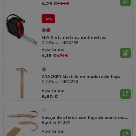
4,29 €
4,84 €
-12%
MIA Cinta métrica de 5 metros
GiftRetail MO8238
A partir de:
4,18 €
4,74 €
CRACKER Martillo en madera de haya
GiftRetail MO2276
A partir de:
6,80 €
Navaja de afeitar con hoja de acero inoxidable y mango de bambú
Egotier 94367
A partir de: