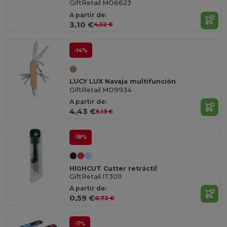
GiftRetail MO6623
A partir de:
3,10 €
4,52 €
-14%
LUCY LUX Navaja multifunción
GiftRetail MO9934
A partir de:
4,43 €
5,13 €
-18%
HIGHCUT Cutter retráctil
GiftRetail IT3011
A partir de:
0,59 €
0,72 €
-7%