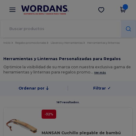
×
App de Wordans
Descargar app
¡Mejores precios en app!
Inicio
Regalos promocionales
Llaveros y Herramientas
Herramientas y linternas
Herramientas y Linternas Personalizadas para Regalos
Optimice la visibilidad de su marca con nuestra exclusiva gama de
herramientas y linternas para regalos promo…
Ver más
Ordenar por
Filtrar
✓
167 resultados.
-32%
MANSAN Cuchillo plegable de bambú