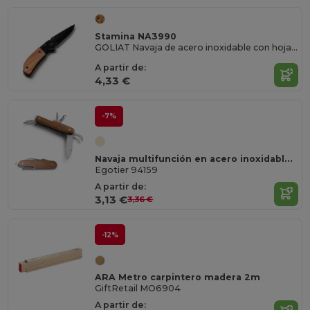
Stamina NA3990
GOLIAT Navaja de acero inoxidable con hoja en color negro y empuñadura de madera natural
A partir de:
4,33 €
-7%
Navaja multifunción en acero inoxidable y madera
Egotier 94159
A partir de:
3,13 €
3,36 €
-12%
ARA Metro carpintero madera 2m
GiftRetail MO6904
A partir de: