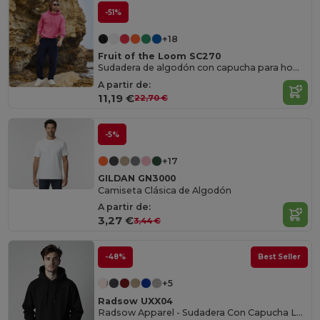
-51%
+18
Fruit of the Loom SC270
Sudadera de algodón con capucha para hombre
A partir de:
11,19 €
22,70 €
-5%
+17
GILDAN GN3000
Camiseta Clásica de Algodón
A partir de:
3,27 €
3,44 €
-48%
Best Seller
+5
Radsow UXX04
Radsow Apparel - Sudadera Con Capucha London Hombre