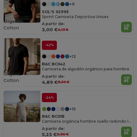
+9
SOL'S 02995
Sprint Camiseta Deportiva Unisex
Organic
A partir de:
Cotton
3,00 €
4,13 €
-42%
+12
B&C BC042
Camiseta de algodón orgánico para hombre
Organic
A partir de:
Cotton
4,89 €
8,50 €
-24%
+15
B&C BC01B
Camiseta orgánica hombre cuello redondo 150
A partir de:
5,23 €
6,90 €