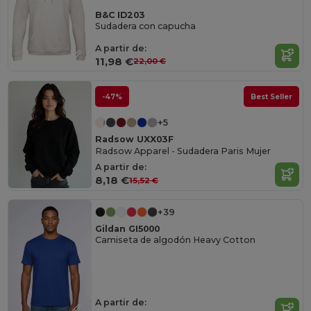
B&C ID203
Sudadera con capucha
A partir de:
11,98 €
22,00 €
-47%
Best Seller
+5
Radsow UXX03F
Radsow Apparel - Sudadera Paris Mujer
A partir de:
8,18 €
15,52 €
+39
Gildan GI5000
Camiseta de algodón Heavy Cotton
A partir de: