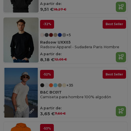
A partir de:
9,51 €
18,27 €
-32%
Best Seller
+5
Radsow UXX03
Radsow Apparel - Sudadera Paris Hombre
A partir de:
8,18 €
12,05 €
-52%
Best Seller
+35
B&C BC01T
Camiseta para hombre 100% algodón
Organic
A partir de:
Cotton
3,65 €
7,60 €
-53%