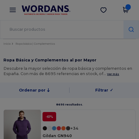
×
App de Wordans
Descargar app
¡Mejores precios en app!
Inicio
Ropa básica | Complementos
Ropa Básica y Complementos al por Mayor
Descubre la mayor selección de ropa básica y complementos en
España. Con más de 8695 referencias en stock, of…
Ver más
Ordenar por
Filtrar
✓
8695 resultados.
-61%
+34
Gildan GN940