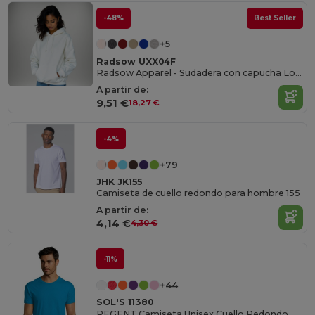
-48%
Best Seller
+5
Radsow UXX04F
Radsow Apparel - Sudadera con capucha London para mujer
A partir de:
9,51 €
18,27 €
-4%
+79
JHK JK155
Camiseta de cuello redondo para hombre 155
A partir de:
4,14 €
4,30 €
-11%
+44
SOL'S 11380
REGENT Camiseta Unisex Cuello Redondo