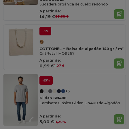
Sudadera orgánica de cuello redondo
A partir de:
14,19 €
25,68 €
-8%
COTTONEL + Bolsa de algodón 140 gr / m²
GiftRetail MO9267
A partir de:
0,99 €
1,07 €
-55%
+5
Gildan GN400
Camiseta Clásica Gildan GN400 de Algodón
A partir de:
5,00 €
11,20 €