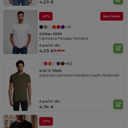
4,23 €
-53%
Best Seller
+41
Gildan 5000
Camiseta Pesada Hombre
A partir de:
4,23 €
8,98 €
+62
SOL'S 11500
Imperial Camiseta Hombre Cuello Redondo
A partir de:
4,74 €
-27%