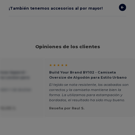
¡También tenemos accesorios al por mayor!
Opiniones de los clientes
★ ★ ★ ★ ★
dsow Apparel -
Build Your Brand BY102 - Camiseta
ha London para
Oversize de Algodón para Estilo Urbano
El tejido se nota resistente, los acabados son
ODO Y DE BUENA
correctos y la camiseta mantiene bien la
forma. La utilizamos para estampación y
bordados, el resultado ha sido muy bueno.
ELIPE S.
Reseña por Raul S.