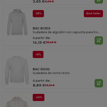
3,65 €
6,00 €
-58%
Best Seller
B&C BCID3
Sudadera de algodón con capucha para hombre y mujer
A partir de:
14,15 €
33,40 €
-41%
B&C ID202
Sudadera de corte recto
A partir de:
8,89 €
15,10 €
-46%