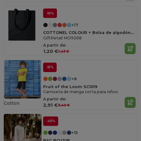
-16%
+17
COTTONEL COLOUR + Bolsa de algodón 140 gr / m²
GiftRetail MO9268
A partir de:
1,20 €
1,43 €
-15%
+8
Fruit of the Loom SC1019
Camiseta de manga corta para niños
Organic
A partir de:
Cotton
2,91 €
3,40 €
-45%
+15
B&C BCU31B