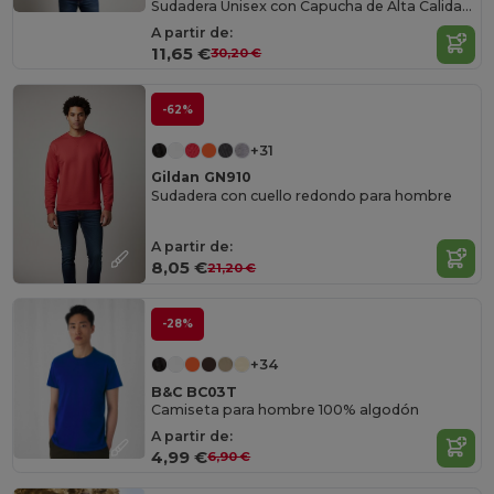
Sudadera Unisex con Capucha de Alta Calidad Gildan
A partir de:
11,65 €
30,20 €
-62%
+31
Gildan GN910
Sudadera con cuello redondo para hombre
A partir de:
8,05 €
21,20 €
-28%
+34
B&C BC03T
Camiseta para hombre 100% algodón
A partir de:
4,99 €
6,90 €