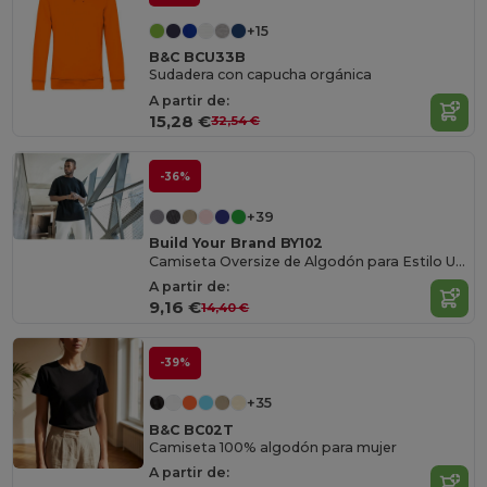
+15
B&C BCU33B
Sudadera con capucha orgánica
A partir de:
15,28 €
32,54 €
-36%
+39
Build Your Brand BY102
Camiseta Oversize de Algodón para Estilo Urbano
A partir de:
9,16 €
14,40 €
-39%
+35
B&C BC02T
Camiseta 100% algodón para mujer
A partir de: