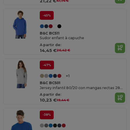
21,22 €
41,74 €
-45%
B&C BC511
Sudor enfant à capuche
A partir de:
14,45 €
26,42 €
-47%
+1
B&C BC501
Jersey infantil 80/20 con mangas rectas 280 PST
A partir de:
10,23 €
19,44 €
-38%