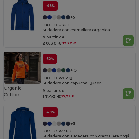
-48%
+5
B&C BCU35B
Sudadera con cremallera orgánica
A partir de:
20,30 €
39,22 €
-52%
+15
B&C BCW02Q
Sudadera con capucha Queen
Organic
A partir de:
Cotton
17,40 €
35,92 €
-48%
+5
B&C BCW36B
Sudadera con sudadera con cremallera orgánica para mujeres