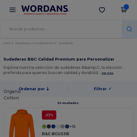
×
App de Wordans
Descargar app
¡Mejores precios en app!
Inicio
Ropa básica | Complementos
Sudaderas
Sudaderas B&C: Calidad Premium para Personalizar
Explora nuestra selección de sudaderas B&amp;C, la elección
preferida para quienes buscan calidad y durabilid…
Ver más
Ordenar por
Filtrar
✓
Organic
Cotton
53 resultados.
-53%
+15
B&C BCU33B