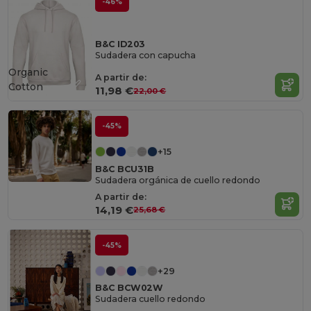
-46%
B&C ID203
Sudadera con capucha
Organic
A partir de:
Cotton
11,98 €
22,00 €
-45%
+15
B&C BCU31B
Sudadera orgánica de cuello redondo
A partir de:
14,19 €
25,68 €
-45%
+29
B&C BCW02W
Sudadera cuello redondo