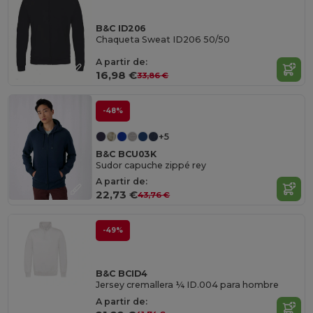
B&C ID206
Chaqueta Sweat ID206 50/50
A partir de:
16,98 €
33,86 €
-48%
+5
B&C BCU03K
Sudor capuche zippé rey
A partir de:
22,73 €
43,76 €
-49%
B&C BCID4
Jersey cremallera ¼ ID.004 para hombre
A partir de: