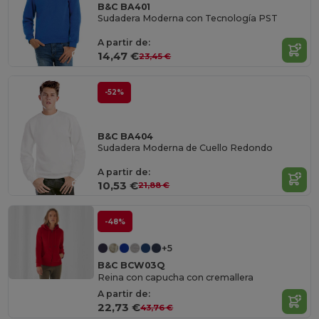
B&C BA401
Sudadera Moderna con Tecnología PST
A partir de:
14,47 €
23,45 €
-52%
B&C BA404
Sudadera Moderna de Cuello Redondo
A partir de:
10,53 €
21,88 €
-48%
+5
B&C BCW03Q
Reina con capucha con cremallera
A partir de:
22,73 €
43,76 €