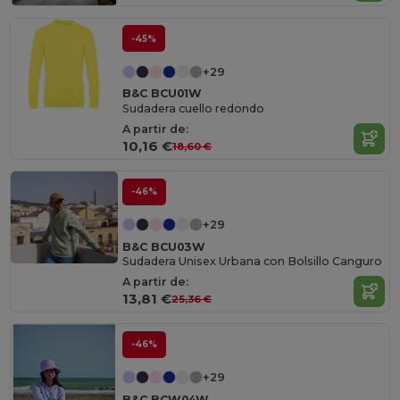
-45%
+29
B&C BCU01W
Sudadera cuello redondo
A partir de:
10,16 €
18,60 €
-46%
+29
B&C BCU03W
Sudadera Unisex Urbana con Bolsillo Canguro
A partir de:
13,81 €
25,36 €
-46%
+29
B&C BCW04W