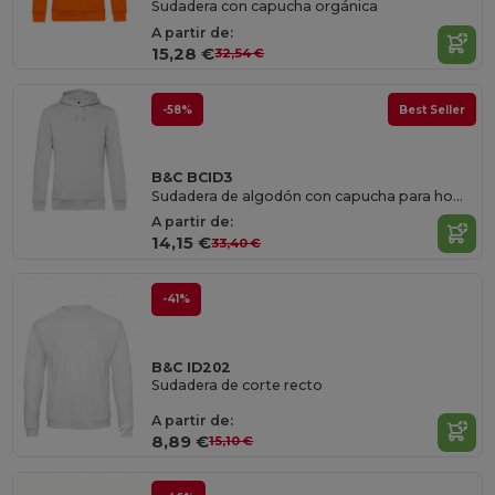
Sudadera con capucha orgánica
A partir de:
15,28 €
32,54 €
-58%
Best Seller
B&C BCID3
Sudadera de algodón con capucha para hombre y mujer
A partir de:
14,15 €
33,40 €
-41%
B&C ID202
Sudadera de corte recto
A partir de:
8,89 €
15,10 €