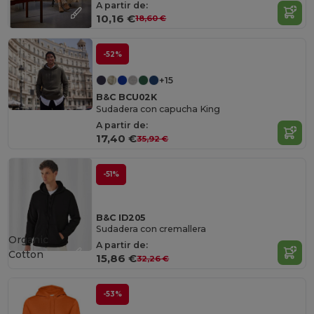
A partir de:
10,16 €
18,60 €
-52%
+15
B&C BCU02K
Sudadera con capucha King
A partir de:
17,40 €
35,92 €
-51%
B&C ID205
Sudadera con cremallera
Organic
A partir de:
Cotton
15,86 €
32,26 €
-53%