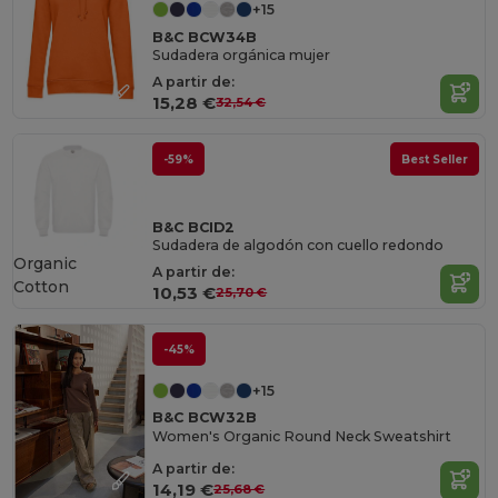
+15
B&C BCW34B
Sudadera orgánica mujer
A partir de:
15,28 €
32,54 €
-59%
Best Seller
B&C BCID2
Sudadera de algodón con cuello redondo
Organic
A partir de:
Cotton
10,53 €
25,70 €
-45%
+15
B&C BCW32B
Women's Organic Round Neck Sweatshirt
A partir de:
14,19 €
25,68 €