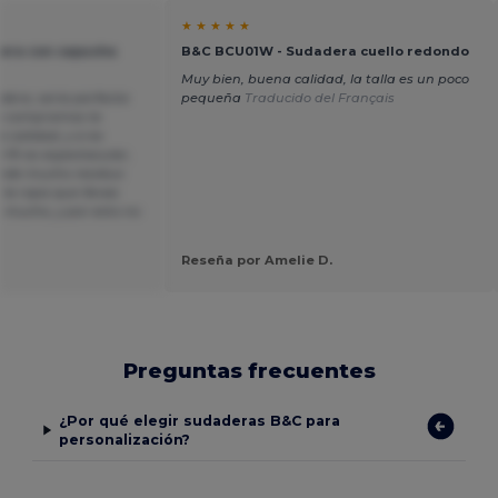
★ ★ ★ ★ ★
era con capucha
B&C BCU01W - Sudadera cuello redondo
Muy bien, buena calidad, la talla es un poco
era, seria perfecta
pequeña
Traducido del Français
ro compramos la
 calidad, y si es
l fit es espectacular,
rende mucho residuo
la ropa que llevas
 mucho, y por esto no
Reseña por Amelie D.
Preguntas frecuentes
¿Por qué elegir sudaderas B&C para
personalización?