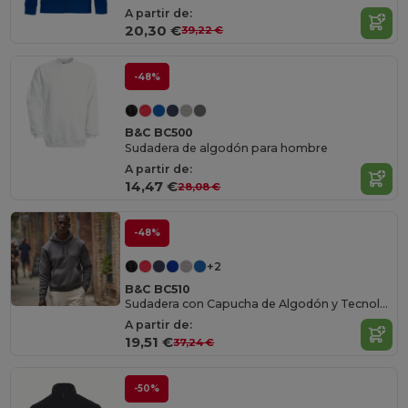
A partir de:
20,30 €
39,22 €
-48%
B&C BC500
Sudadera de algodón para hombre
A partir de:
14,47 €
28,08 €
-48%
+2
B&C BC510
Sudadera con Capucha de Algodón y Tecnología PST
A partir de:
19,51 €
37,24 €
-50%