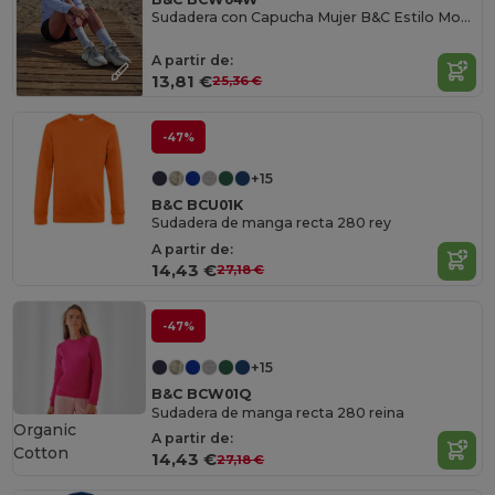
Sudadera con Capucha Mujer B&C Estilo Moderno
A partir de:
13,81 €
25,36 €
-47%
+15
B&C BCU01K
Sudadera de manga recta 280 rey
A partir de:
14,43 €
27,18 €
-47%
+15
B&C BCW01Q
Sudadera de manga recta 280 reina
Organic
A partir de:
Cotton
14,43 €
27,18 €