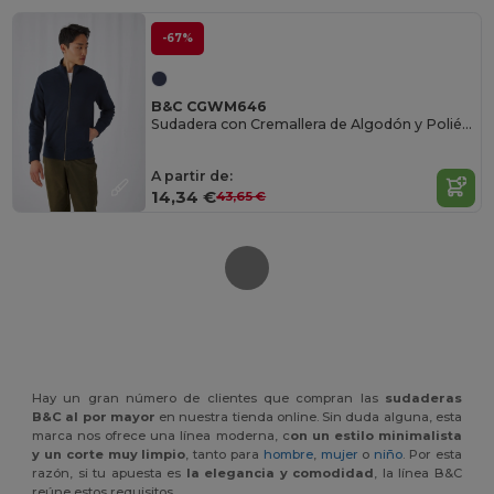
-67%
B&C CGWM646
Sudadera con Cremallera de Algodón y Poliéster
A partir de:
14,34 €
43,65 €
Hay un gran número de clientes que compran las
sudaderas
B&C al por mayor
en nuestra tienda online. Sin duda alguna, esta
marca nos ofrece una línea moderna, c
on un estilo minimalista
y un corte muy limpio
, tanto para
hombre
,
mujer
o
niño
. Por esta
razón, si tu apuesta es
la elegancia y comodidad
, la línea B&C
reúne estos requisitos.