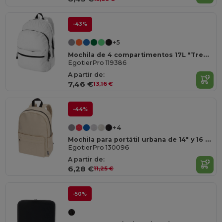
-43%
+5
Mochila de 4 compartimentos 17L "Trend"
EgotierPro 119386
A partir de:
7,46 €
13,16 €
-44%
+4
Mochila para portátil urbana de 14" y 16 L de material reciclado con certificado GRS "Byron"
EgotierPro 130096
A partir de:
6,28 €
11,25 €
-50%