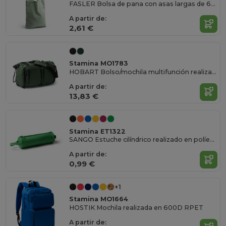
FASLER Bolsa de pana con asas largas de 60 cm
A partir de:
2,61 €
Stamina MO1783
HOBART Bolso/mochila multifunción realizado en PU Leather con poliéster 600D Ripstop
A partir de:
13,83 €
Stamina ET1322
SANGO Estuche cilíndrico realizado en políester reciclado RPET 600D en colores lisos y cremallera a juego
A partir de:
0,99 €
+1
Stamina MO1664
HOSTIK Mochila realizada en 600D RPET
A partir de: