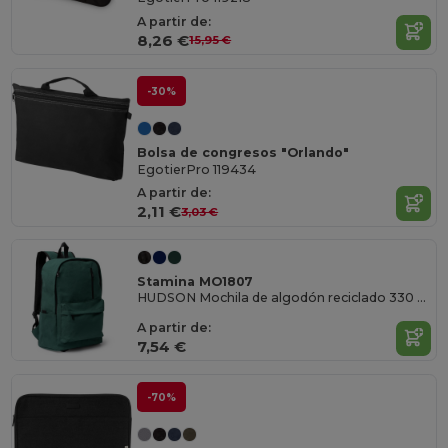
A partir de:
8,26 €
15,95 €
-30%
Bolsa de congresos "Orlando"
EgotierPro 119434
A partir de:
2,11 €
3,03 €
Stamina MO1807
HUDSON Mochila de algodón reciclado 330 g/m²
A partir de:
7,54 €
-70%