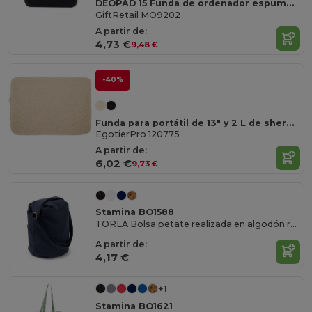
DEOPAD 15 Funda de ordenador espuma 15''
GiftRetail MO9202
A partir de:
4,73 €
9,48 €
-40%
Funda para portátil de 13" y 2 L de sherpa reciclado con certificado GRS "Bear"
EgotierPro 120775
A partir de:
6,02 €
9,73 €
Stamina BO1588
TORLA Bolsa petate realizada en algodón reciclado de 240 g/m²
A partir de:
4,17 €
+1
Stamina BO1621