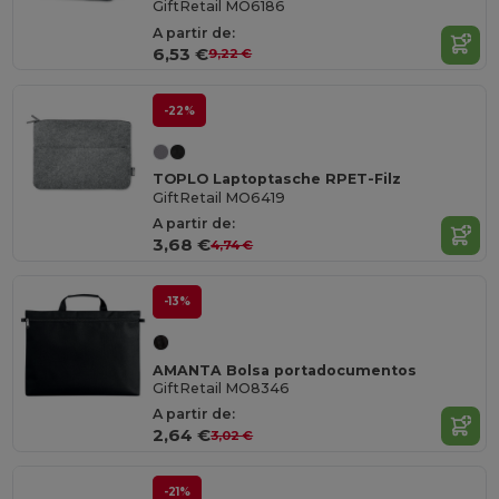
GiftRetail MO6186
A partir de:
6,53 €
9,22 €
-22%
TOPLO Laptoptasche RPET-Filz
GiftRetail MO6419
A partir de:
3,68 €
4,74 €
-13%
AMANTA Bolsa portadocumentos
GiftRetail MO8346
A partir de:
2,64 €
3,02 €
-21%