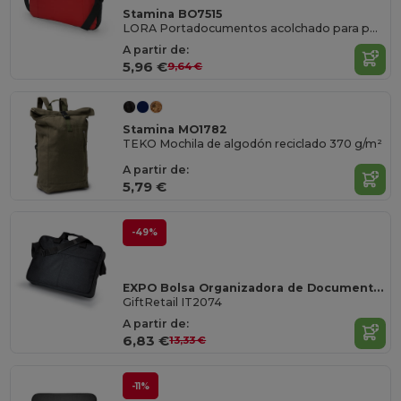
Stamina BO7515
LORA Portadocumentos acolchado para portatil en suave poliéster 600D con bolsillo exterior
A partir de:
5,96 €
9,64 €
Stamina MO1782
TEKO Mochila de algodón reciclado 370 g/m²
A partir de:
5,79 €
-49%
EXPO Bolsa Organizadora de Documentos EXPO
GiftRetail IT2074
A partir de:
6,83 €
13,33 €
-11%