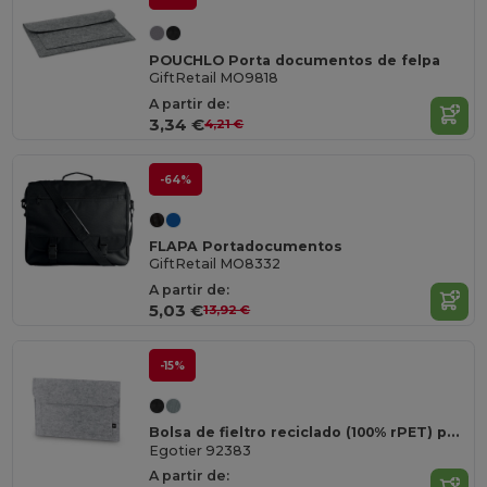
POUCHLO Porta documentos de felpa
GiftRetail MO9818
A partir de:
3,34 €
4,21 €
-64%
FLAPA Portadocumentos
GiftRetail MO8332
A partir de:
5,03 €
13,92 €
-15%
Bolsa de fieltro reciclado (100% rPET) para portátil
Egotier 92383
A partir de: