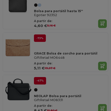
Bolsa para portátil hasta 15''
Egotier 92352
A partir de:
4,60 €
5,16 €
-73%
GRACE Bolsa de corcho para portátil
GiftRetail MO6448
A partir de:
5,11 €
19,07 €
-47%
NEOLAP Bolsa para portátil
GiftRetail MO8331
A partir de:
8,43 €
15,80 €