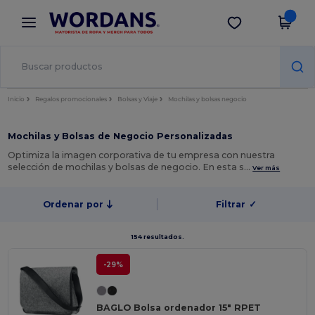
×
App de Wordans
Descargar app
¡Mejores precios en app!
Inicio
Regalos promocionales
Bolsas y Viaje
Mochilas y bolsas negocio
Mochilas y Bolsas de Negocio Personalizadas
Optimiza la imagen corporativa de tu empresa con nuestra
selección de mochilas y bolsas de negocio. En esta s…
Ver más
Ordenar por
Filtrar
✓
154 resultados.
-29%
BAGLO Bolsa ordenador 15" RPET