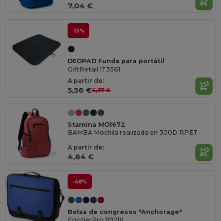
7,04 €
-13%
DEOPAD Funda para portátil
GiftRetail IT3561
A partir de:
5,56 €
6,37 €
Stamina MO1672
BAMBA Mochila realizada en 300D RPET
A partir de:
4,84 €
-48%
Bolsa de congresos "Anchorage"
EgotierPro 119218