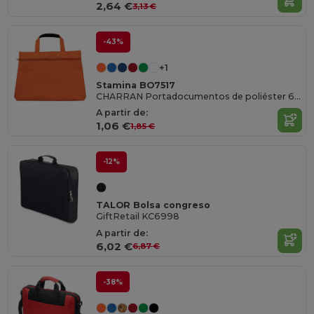
2,64 €
3,13 €
-43%
+1
Stamina BO7517
CHARRAN Portadocumentos de poliéster 600D en varios colores con asa de transporte y cremallera a juego
A partir de:
1,06 €
1,85 €
-12%
TALOR Bolsa congreso
GiftRetail KC6998
A partir de:
6,02 €
6,87 €
-38%