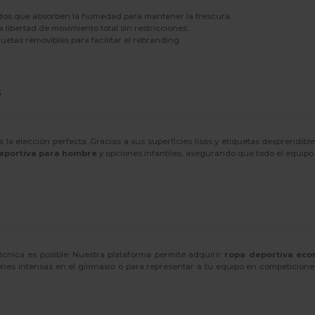
bados que absorben la humedad para mantener la frescura.
 libertad de movimiento total sin restricciones.
etas removibles para facilitar el rebranding.
s
s la elección perfecta. Gracias a sus superficies lisas y etiquetas desprendibl
eportiva para hombre
y opciones infantiles, asegurando que todo el equip
técnica es posible. Nuestra plataforma permite adquirir
ropa deportiva eco
nes intensas en el gimnasio o para representar a tu equipo en competiciones