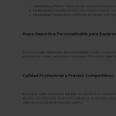
Result
(3)
Camisetas y Polos:
Tejidos de alta elasticidad y aca
Pantalones y Shorts:
Diseños slim fit que permiten una
Roly
(24)
Chaquetas:
Ideales para uniformes de equipo, con etiqu
Roly Sport
(55)
Russell
(4)
Ropa Deportiva Personalizable para Equipo
RYWAN
(1)
SF Clothing
(2)
Si buscas
ropa deportiva personalizable
, Finden & Hales e
logotipos de clubes, gimnasios o empresas. Ofrecemos
ropa d
SF Men
(5)
SF Mini
(5)
Calidad Profesional a Precios Competitivos
SF Women
(5)
Skinnifit
(7)
Encontrar
ropa deportiva barata
sin sacrificar la calidad 
SOL'S
(22)
grupos con materiales de primera categoría. Ya sea para sesio
estilo que buscas en el mercado español.
Spiro
(23)