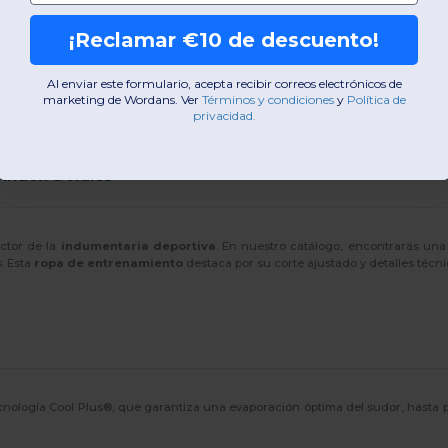
¡Reclamar €10 de descuento!
Al enviar este formulario, acepta recibir correos electrónicos de
marketing de Wordans. Ver
​
Términos y condiciones
​
y
Política de
privacidad
.
Finden & Hales
ctor de la
indumentaria deportiva
. En nuestro catálogo, encontrarás un
s. Esta
ropa de entrenamiento
destaca por su corte ajustado y detalles técn
nología Cool Plus®, que garantiza una evaporación óptima del sudor, hasta p