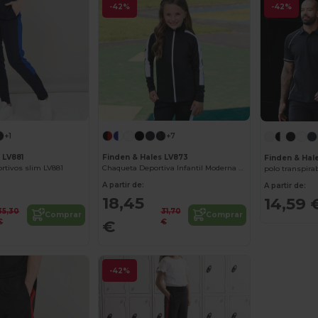
-42%
-42%
+1
+7
 LV881
Finden & Hales LV873
Finden & Hal
rtivos slim LV881
Chaqueta Deportiva Infantil Moderna y Cómoda
polo transpira
A partir de:
A partir de:
18,45
14,59 
35,30
31,70
Comprar
Comprar
€
€
€
-42%