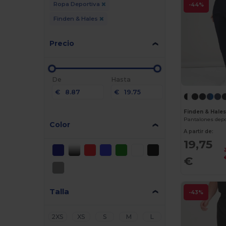
Ropa Deportiva
-44%
Finden & Hales
Precio
De
Hasta
€
€
Finden & Hales
Pantalones depo
Color
A partir de:
19,75
€
Talla
-43%
2XS
XS
S
M
L