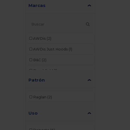
Marcas
AWDis
(2)
AWDis Just Hoods
(1)
B&C
(2)
Beechfield
(1)
Patrón
Brook Taverner
(7)
Build Your Brand
(8)
Raglan
(2)
Dickies
(1)
Uso
Ecologie
(1)
Egotier
(4)