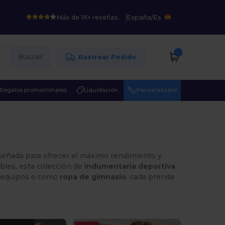
Más de 1K+ reseñas.
España
/
Es
Buscar
Rastrear Pedido
Regalos promocionales
Liquidación
¡Personalízalo!
iseñada para ofrecer el máximo rendimiento y
bles, esta colección de
indumentaria deportiva
, equipos o como
ropa de gimnasio
, cada prenda