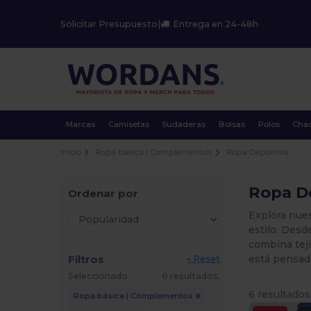
Solicitar Presupuesto
|
Entrega en 24-48h
Marcas
Camisetas
Sudaderas
Bolsas
Polos
Cha
Inicio
Ropa básica | Complementos
Ropa Deportiva
Ropa De
Ordenar por
Explora nues
estilo. Desd
combina tej
Filtros
está pensada
« Reset
Seleccionado
6 resultados.
6 resultados
Ropa básica | Complementos