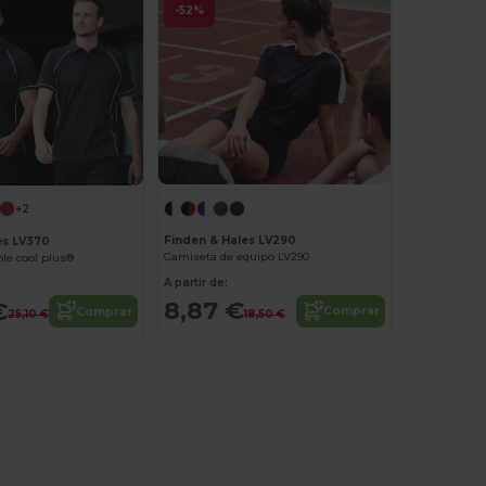
-52%
+2
Finden & Hales LV290
es LV370
Camiseta de equipo LV290
ble cool plus®
A partir de:
8,87 €
€
Comprar
Comprar
18,50 €
25,10 €