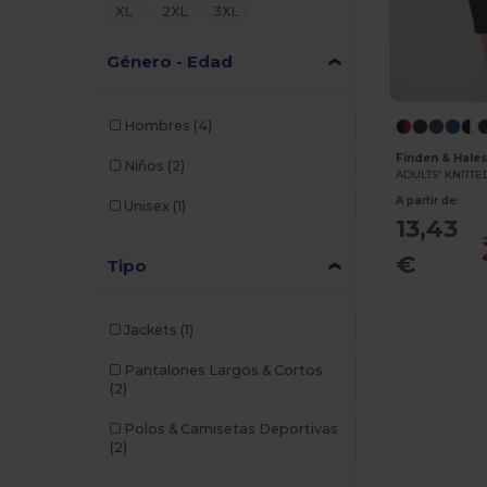
XL
2XL
3XL
Género - Edad
Hombres
(4)
Finden & Hale
Niños
(2)
A partir de:
Unisex
(1)
13,43
€
Tipo
Jackets
(1)
Pantalones Largos & Cortos
(2)
Polos & Camisetas Deportivas
(2)