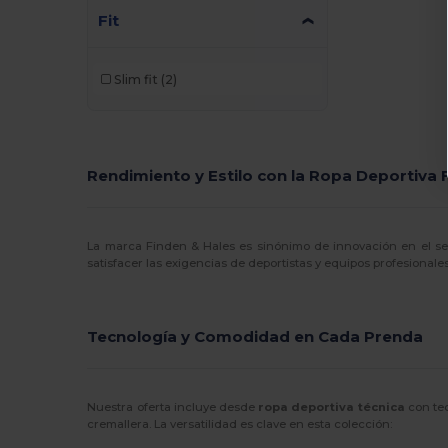
Kariban Premium
(3)
Fit
Kimood
(3)
Slim fit
(2)
Korntex
(2)
Larkwood
(2)
Malfini
(4)
Rendimiento y Estilo con la Ropa Deportiva 
Malfini Premium
(1)
Mumbles
(1)
La marca Finden & Hales es sinónimo de innovación en el se
satisfacer las exigencias de deportistas y equipos profesionale
Mustaghata
(11)
Proact
(97)
Tecnología y Comodidad en Cada Prenda
Promodoro
(3)
Quadra
(3)
Nuestra oferta incluye desde
ropa deportiva técnica
con tec
Radsow by Uneek
(7)
cremallera. La versatilidad es clave en esta colección: