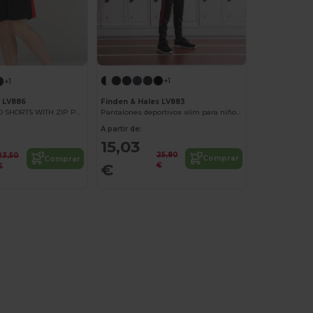
+1
+1
Finden & Hales LV883
s LV886
Pantalones deportivos slim para niños LV883
ADULTS' KNITTED SHORTS WITH ZIP POCKETS
A partir de:
15,03
25,80
23,50
Comprar
Comprar
€
€
€