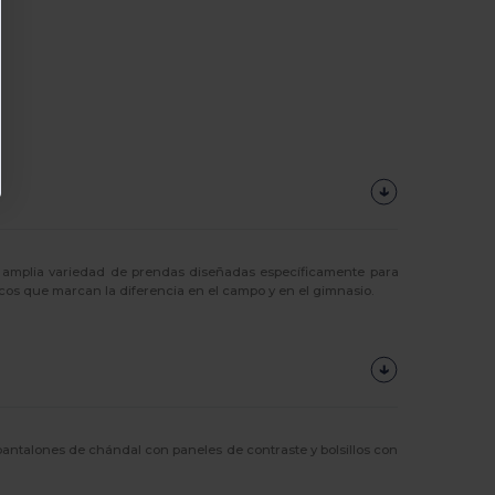
a amplia variedad de prendas diseñadas específicamente para
icos que marcan la diferencia en el campo y en el gimnasio.
antalones de chándal con paneles de contraste y bolsillos con