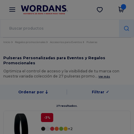
×
App de Wordans
Descargar app
¡Mejores precios en app!
Inicio
Regalos promocionales
Accesorios para Eventos
Pulseras
Pulseras Personalizadas para Eventos y Regalos
Promocionales
Optimiza el control de acceso y la visibilidad de tu marca con
nuestra variada colección de 27 pulseras promo…
Ver más
Ordenar por
Filtrar
✓
27 resultados.
-3%
+2