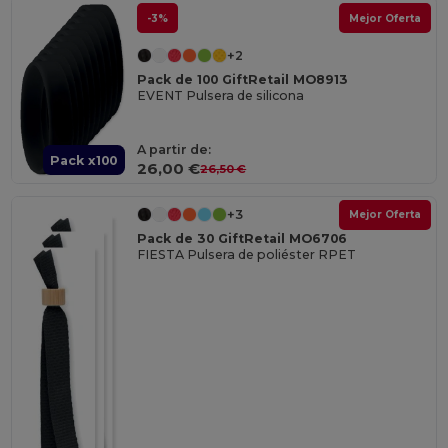
-3%
Mejor Oferta
+2
Pack de 100 GiftRetail MO8913
EVENT Pulsera de silicona
A partir de:
Pack x100
26,00 €
26,50 €
+3
Mejor Oferta
Pack de 30 GiftRetail MO6706
FIESTA Pulsera de poliéster RPET