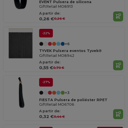
EVENT Pulsera de silicona
GiftRetail MO8913
A partir de:
0,26 €
0,26 €
-22%
+6
TYVEK Pulsera eventos Tyvek®
GiftRetail MO8942
A partir de:
0,55 €
0,70 €
-27%
+3
FIESTA Pulsera de poliéster RPET
GiftRetail MO6706
A partir de:
0,32 €
0,44 €