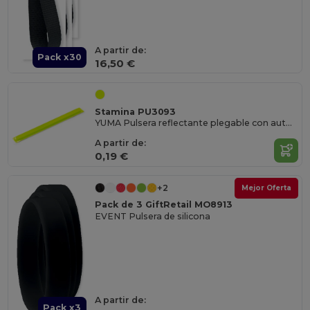
A partir de:
Pack x30
16,50 €
Stamina PU3093
YUMA Pulsera reflectante plegable con auto ajustable de PVC
A partir de:
0,19 €
+2
Mejor Oferta
Pack de 3 GiftRetail MO8913
EVENT Pulsera de silicona
A partir de:
Pack x3