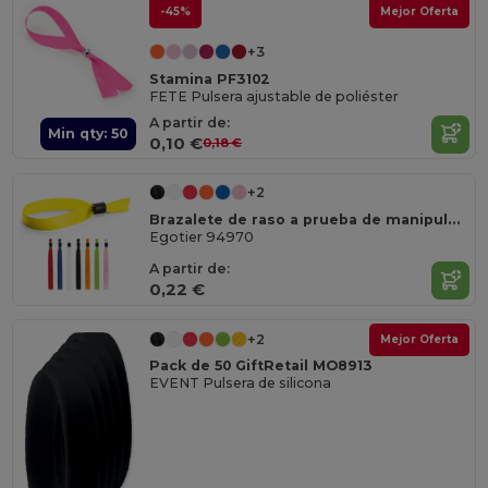
-45%
Mejor Oferta
+3
Stamina PF3102
FETE Pulsera ajustable de poliéster
A partir de:
Min qty: 50
0,10 €
0,18 €
+2
Brazalete de raso a prueba de manipulaciones
Egotier 94970
A partir de:
0,22 €
+2
Mejor Oferta
Pack de 50 GiftRetail MO8913
EVENT Pulsera de silicona