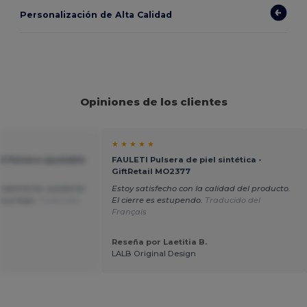
Personalización de Alta Calidad
Opiniones de los clientes
★ ★ ★ ★ ★
E Pulsera ajustable
FAULETI Pulsera de piel sintética -
GiftRetail MO2377
cidamente, excelente
Estoy satisfecho con la calidad del producto.
 muy bajo.
Traducido
El cierre es estupendo.
Traducido del
Français
Reseña por Laetitia B.
.
LALB Original Design