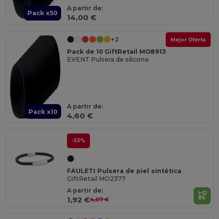
A partir de:
Pack x50
14,00 €
+2
Mejor Oferta
Pack de 10 GiftRetail MO8913
EVENT Pulsera de silicona
A partir de:
Pack x10
4,60 €
-53%
FAULETI Pulsera de piel sintética
GiftRetail MO2377
A partir de:
1,92 €
4,07 €