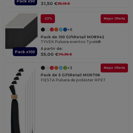
Pack x50
31,50 €
35,18 €
-22%
Mejor Oferta
+6
Pack de 100 GiftRetail MO8942
TYVEK Pulsera eventos Tyvek®
A partir de:
Pack x100
55,00 €
70,36 €
+3
Mejor Oferta
Pack de 5 GiftRetail MO6706
FIESTA Pulsera de poliéster RPET