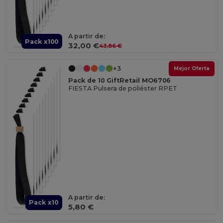
A partir de:
Pack x100
32,00 €
43,86 €
+3
Mejor Oferta
Pack de 10 GiftRetail MO6706
FIESTA Pulsera de poliéster RPET
A partir de:
Pack x10
5,80 €