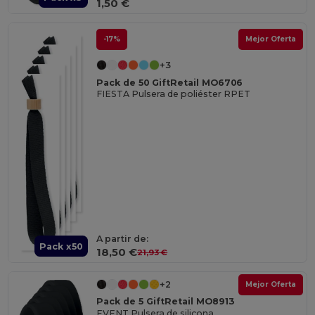
1,50 €
-17%
Mejor Oferta
+3
Pack de 50 GiftRetail MO6706
FIESTA Pulsera de poliéster RPET
A partir de:
Pack x50
18,50 €
21,93 €
+2
Mejor Oferta
Pack de 5 GiftRetail MO8913
EVENT Pulsera de silicona