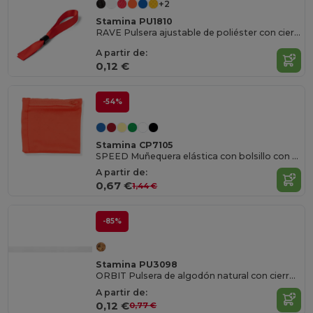
+2
Stamina PU1810
RAVE Pulsera ajustable de poliéster con cierre de seguridad
A partir de:
0,12 €
-54%
Stamina CP7105
SPEED Muñequera elástica con bolsillo con cierre de cremallera a juego
A partir de:
0,67 €
1,44 €
-85%
Stamina PU3098
ORBIT Pulsera de algodón natural con cierre de seguridad
A partir de:
0,12 €
0,77 €