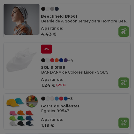
Beechfield BF361
Beanie de Algodón Jersey para Hombre Beechfield
A partir de:
4,43 €
-1%
+4
SOL'S 01198
BANDANA de Colores Lisos - SOL'S
A partir de:
1,24 €
1,25 €
+3
Gorra de poliéster
Egotier 99547
A partir de:
1,19 €