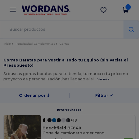
×
App de Wordans
Descargar app
¡Mejores precios en app!
Inicio
Ropa básica | Complementos
Gorras
Gorras Baratas para Vestir a Todo tu Equipo (sin Vaciar el
Presupuesto)
Si buscas gorras baratas para tu tienda, tu marca o tu próximo
proyecto de personalización, has llegado al si…
Ver más
Ordenar por
Filtrar
✓
1072 resultados.
+19
Beechfield BF640
Gorra de camionero americano