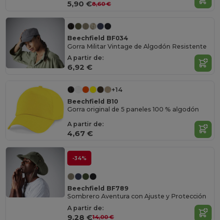
5,90 €
8,60 €
Beechfield BF034
Gorra Militar Vintage de Algodón Resistente
A partir de:
6,92 €
+14
Beechfield B10
Gorra original de 5 paneles 100 % algodón
A partir de:
4,67 €
-34%
Beechfield BF789
Sombrero Aventura con Ajuste y Protección
A partir de:
9,28 €
14,00 €