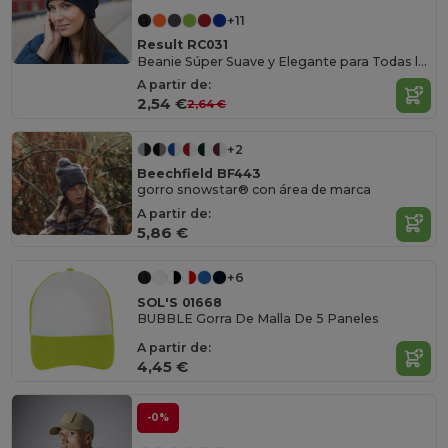
+11
Result RC031
Beanie Súper Suave y Elegante para Todas las Estaciones
A partir de:
2,54 €
2,64 €
+2
Beechfield BF443
gorro snowstar® con área de marca
A partir de:
5,86 €
+6
SOL'S 01668
BUBBLE Gorra De Malla De 5 Paneles
A partir de:
4,45 €
-0%