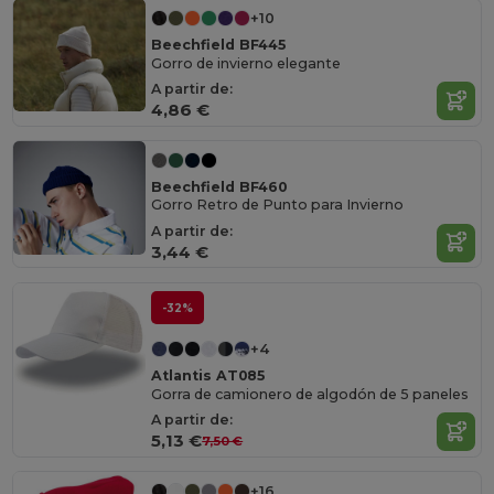
+10
Beechfield BF445
Gorro de invierno elegante
A partir de:
4,86 €
Beechfield BF460
Gorro Retro de Punto para Invierno
A partir de:
3,44 €
-32%
+4
Atlantis AT085
Gorra de camionero de algodón de 5 paneles
A partir de:
5,13 €
7,50 €
+16