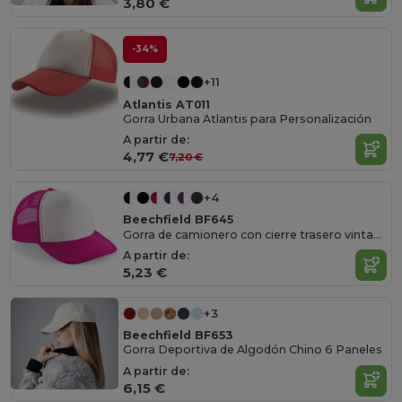
3,80 €
-34%
+11
Atlantis AT011
Gorra Urbana Atlantis para Personalización
A partir de:
4,77 €
7,20 €
+4
Beechfield BF645
Gorra de camionero con cierre trasero vintage para hombre
A partir de:
5,23 €
+3
Beechfield BF653
Gorra Deportiva de Algodón Chino 6 Paneles
A partir de:
6,15 €