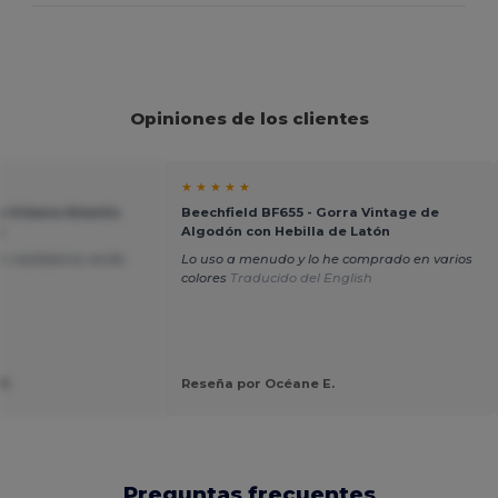
Opiniones de los clientes
★ ★ ★ ★ ★
ra Urbana Atlantis
Beechfield BF655 - Gorra Vintage de
n
Algodón con Hebilla de Latón
n realidad es verde
Lo uso a menudo y lo he comprado en varios
colores
Traducido del English
P.
Reseña por Océane E.
Preguntas frecuentes