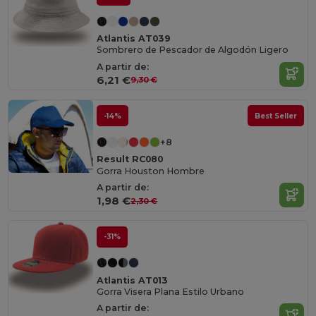
Atlantis AT039
Sombrero de Pescador de Algodón Ligero
A partir de:
6,21 €
9,30 €
-14%
Best Seller
+8
Result RC080
Gorra Houston Hombre
A partir de:
1,98 €
2,30 €
-31%
Atlantis AT013
Gorra Visera Plana Estilo Urbano
A partir de: