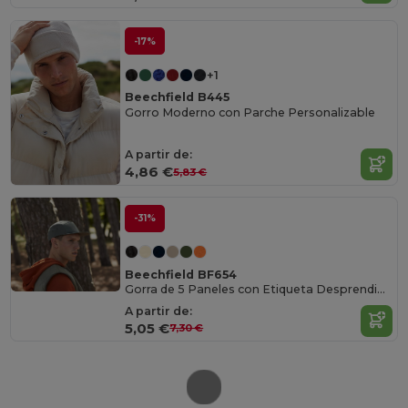
-17%
+1
Beechfield B445
Gorro Moderno con Parche Personalizable
A partir de:
4,86 €
5,83 €
-31%
Beechfield BF654
Gorra de 5 Paneles con Etiqueta Desprendible
A partir de:
5,05 €
7,30 €