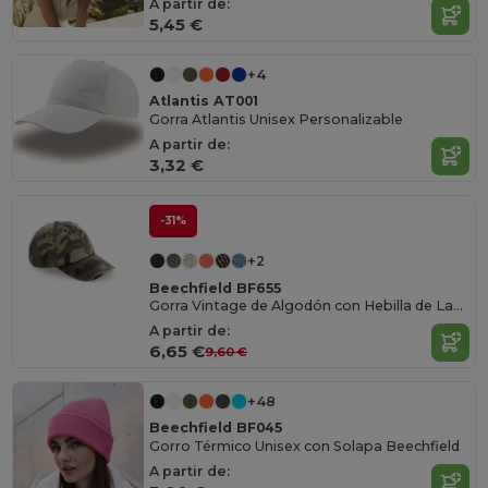
A partir de:
5,45 €
+4
Atlantis AT001
Gorra Atlantis Unisex Personalizable
A partir de:
3,32 €
-31%
+2
Beechfield BF655
Gorra Vintage de Algodón con Hebilla de Latón
A partir de:
6,65 €
9,60 €
+48
Beechfield BF045
Gorro Térmico Unisex con Solapa Beechfield
A partir de: