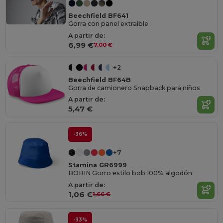
Beechfield BF641
Gorra con panel extraíble
A partir de:
6,99 €
7,00 €
+2
Beechfield BF64B
Gorra de camionero Snapback para niños
A partir de:
5,47 €
-36%
+7
Stamina GR6999
BOBIN Gorro estilo bob 100% algodón
A partir de:
1,06 €
1,66 €
-33%