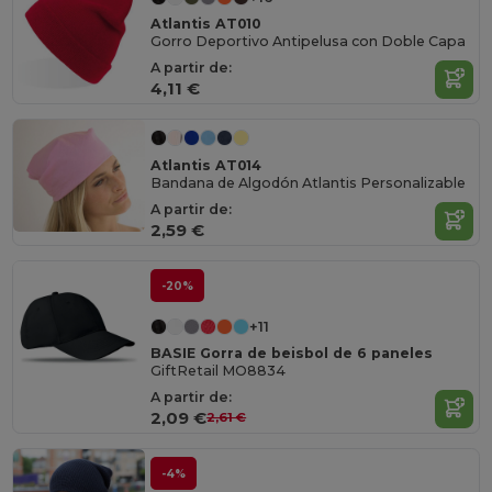
Atlantis AT010
Gorro Deportivo Antipelusa con Doble Capa
A partir de:
4,11 €
Atlantis AT014
Bandana de Algodón Atlantis Personalizable
A partir de:
2,59 €
-20%
+11
BASIE Gorra de beisbol de 6 paneles
GiftRetail MO8834
A partir de:
2,09 €
2,61 €
-4%