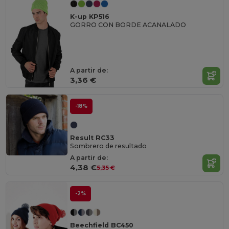
K-up KP516
GORRO CON BORDE ACANALADO
A partir de:
3,36 €
-18%
Result RC33
Sombrero de resultado
A partir de:
4,38 €
5,35 €
-2%
Beechfield BC450