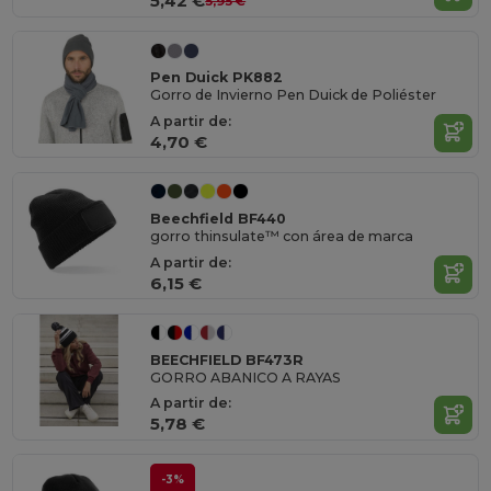
5,42 €
5,95 €
Pen Duick PK882
Gorro de Invierno Pen Duick de Poliéster
A partir de:
4,70 €
Beechfield BF440
gorro thinsulate™ con área de marca
A partir de:
6,15 €
BEECHFIELD BF473R
GORRO ABANICO A RAYAS
A partir de:
5,78 €
-3%