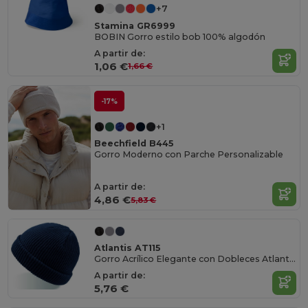
+7
Stamina GR6999
BOBIN Gorro estilo bob 100% algodón
A partir de:
1,06 €
1,66 €
-17%
+1
Beechfield B445
Gorro Moderno con Parche Personalizable
A partir de:
4,86 €
5,83 €
Atlantis AT115
Gorro Acrílico Elegante con Dobleces Atlantis
A partir de:
5,76 €