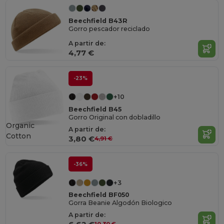
Beechfield B43R
Gorro pescador reciclado
A partir de:
4,77 €
-23%
+10
Beechfield B45
Gorro Original con dobladillo
Organic
A partir de:
Cotton
3,80 €
4,91 €
-36%
+3
Beechfield BF050
Gorra Beanie Algodón Biologico
A partir de: