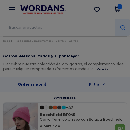
×
App de Wordans
Descargar app
¡Mejores precios en app!
Inicio
Ropa básica | Complementos
Gorras
Gorros
Gorros Personalizados y al por Mayor
Descubre nuestra colección de 277 gorros, el complemento ideal
para cualquier temporada. Ofrecemos desde el c…
Ver más
Ordenar por
Filtrar
✓
277 resultados.
+47
Beechfield BF045
Gorro Térmico Unisex con Solapa Beechfield
A partir de: