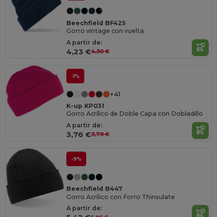
Beechfield BF425
Gorro vintage con vuelta
A partir de:
4,23 €
4,30 €
-1%
+41
K-up KP031
Gorro Acrílico de Doble Capa con Dobladillo
A partir de:
3,76 €
3,79 €
-9%
Beechfield B447
Gorro Acrílico con Forro Thinsulate
A partir de: