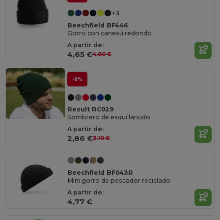
+3
Beechfield BF446
Gorro con canesú redondo
A partir de:
4,65 €
4,80 €
-8%
Result RC029
Sombrero de esquí lanudo
A partir de:
2,86 €
3,10 €
Beechfield BF043R
Mini gorro de pescador reciclado
A partir de:
4,77 €