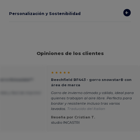
Personalización y Sostenibilidad
Opiniones de los clientes
★ ★ ★ ★ ★
gorro thinsulate™
Beechfield BF443 - gorro snowstar® con
área de marca
ido y fácil de imprimir
Gorro de invierno cómodo y cálido, ideal para
s
quienes trabajan al aire libre. Perfecto para
bordar y resistente incluso tras varios
lavados.
Traducido del Italian
Reseña por Cristian T.
studio INCASTRI