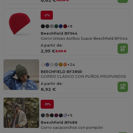
6,62 €
10,30 €
-2%
+9
Beechfield BF044
Gorro Unisex Acrílico Suave Beechfield BF044
A partir de:
2,95 €
3,00 €
+24
BEECHFIELD BF385R
GORRO CLÁSICO CON PUÑOS PROFUNDOS
A partir de:
6,92 €
-31%
+9
Beechfield BF486
Gorro sacacorchos con pompón