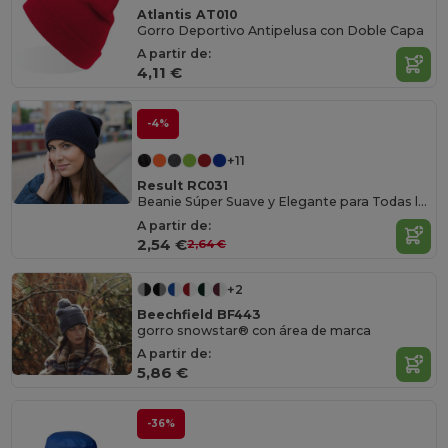
Atlantis AT010
Gorro Deportivo Antipelusa con Doble Capa
A partir de:
4,11 €
-4%
+11
Result RC031
Beanie Súper Suave y Elegante para Todas las Estaciones
A partir de:
2,54 €
2,64 €
+2
Beechfield BF443
gorro snowstar® con área de marca
A partir de:
5,86 €
-36%