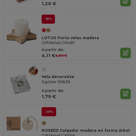
1,20 €
-16%
LOTUS Porta velas madera
GiftRetail CX1481
A partir de:
4,11 €
4,89 €
Vela decorativa
Egotier 95836
A partir de:
1,79 €
-29%
ROSEED Colgador madera en forma árbol
GiftRetail CX1556