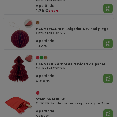
A partir de:
1,78 €
2,49 €
HARMOBAUBLE Colgador Navidad plegable
GiftRetail CX1576
A partir de:
1,12 €
HARMOBIG Àrbol de Navidad de papel
GiftRetail CX1578
A partir de:
4,86 €
Stamina MJ1830
GINGER Set de cocina compuesto por 3 piezas para elaborar galletas en casa
A partir de:
5,86 €