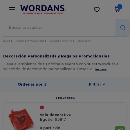
×
App de Wordans
Descargar app
¡Mejores precios en app!
Inicio
Regalos promocionales
Navidad e Invierno
Decoración
Decoración Personalizada y Regalos Promocionales
Eleva el ambiente de tu oficina o evento con nuestra exclusiva
selección de decoración personalizada. Desde v…
Ver más
Ordenar por
Filtrar
✓
9 resultados.
Vela decorativa
Egotier 95817
A partir de: