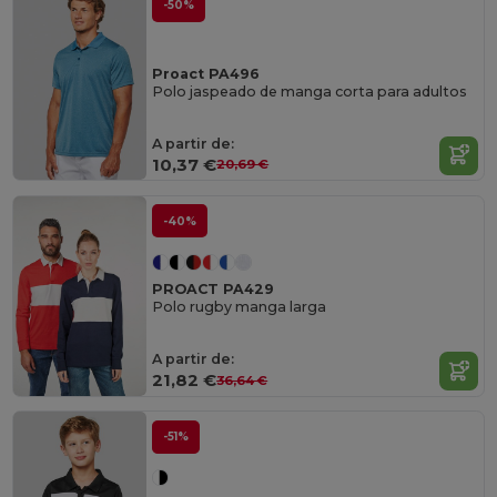
-50%
Proact PA496
Polo jaspeado de manga corta para adultos
A partir de:
10,37 €
20,69 €
-40%
PROACT PA429
Polo rugby manga larga
A partir de:
21,82 €
36,64 €
-51%