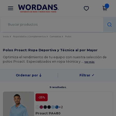
×
App de Wordans
Descargar app
¡Mejores precios en app!
Inicio
Ropa básica | Complementos
Camisetas
Polos
Polos Proact: Ropa Deportiva y Técnica al por Mayor
Optimiza el rendimiento de tu equipo con nuestra selección de
polos Proact. Especializados en ropa técnica y …
Ver más
Ordenar por
Filtrar
✓
9 resultados.
-25%
+2
Proact PA480