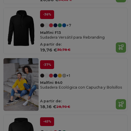
-36%
+7
Malfini F13
Sudadera Versátil para Rebranding
A partir de:
19,76 €
30,78 €
-37%
+1
Malfini 840
Sudadera Ecológica con Capucha y Bolsillos
A partir de:
18,16 €
28,70 €
-45%