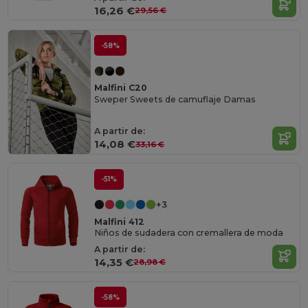
16,26 €
29,56 €
-58%
Malfini C20
Sweper Sweets de camuflaje Damas
A partir de:
14,08 €
33,16 €
-51%
+3
Malfini 412
Niños de sudadera con cremallera de moda
A partir de:
14,35 €
28,98 €
-58%