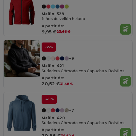
Malfini 529
Niños de vellón helado
A partir de:
9,95 €
23,66 €
-35%
+9
Malfini 421
Sudadera Cómoda con Capucha y Bolsillos
A partir de:
20,52 €
31,48 €
-40%
+7
Malfini 420
Sudadera Cómoda con Capucha y Bolsillos
A partir de:
20,86 €
34,62 €