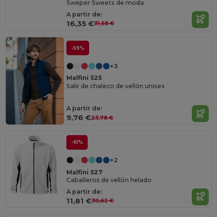
Sweper Sweets de moda
A partir de:
16,35 €
31,58 €
-59%
+3
Malfini 525
Salir de chaleco de vellón unisex
A partir de:
9,76 €
23,78 €
-61%
+2
Malfini 527
Caballeros de vellón helado
A partir de:
11,81 €
30,62 €