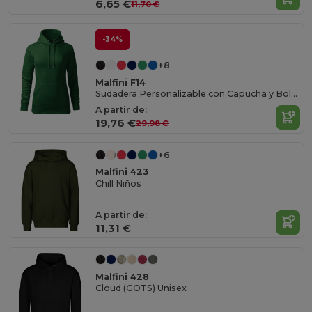
6,65 €
11,70 €
-34%
+8
Malfini F14
Sudadera Personalizable con Capucha y Bolsillo
A partir de:
19,76 €
29,98 €
+6
Malfini 423
Chill Niños
A partir de:
11,31 €
Malfini 428
Cloud (GOTS) Unisex