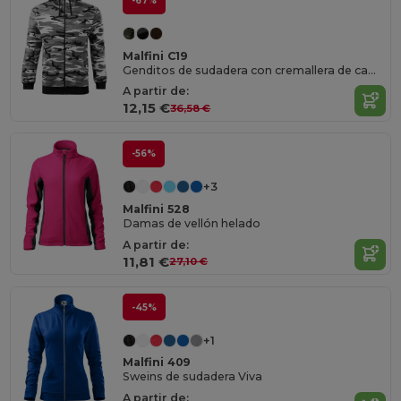
-67%
Malfini C19
Genditos de sudadera con cremallera de camuflaje
A partir de:
12,15 €
36,58 €
-56%
+3
Malfini 528
Damas de vellón helado
A partir de:
11,81 €
27,10 €
-45%
+1
Malfini 409
Sweins de sudadera Viva
A partir de: