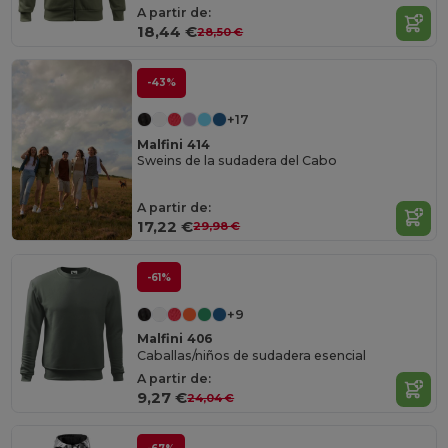
A partir de:
18,44 €
28,50 €
-43%
+17
Malfini 414
Sweins de la sudadera del Cabo
A partir de:
17,22 €
29,98 €
-61%
+9
Malfini 406
Caballas/niños de sudadera esencial
A partir de:
9,27 €
24,04 €