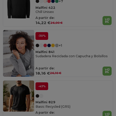
+7
Malfini 422
Chill Unisex
A partir de:
14,22 €
26,00 €
-30%
+1
Malfini 841
Sudadera Reciclada con Capucha y Bolsillos
A partir de:
18,16 €
26,10 €
-43%
Malfini 829
Basic Recycled (GRS)
A partir de: