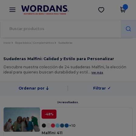
×
App de Wordans
Descargar app
¡Mejores precios en app!
Inicio
Ropa básica | Complementos
Sudaderas
Sudaderas Malfini: Calidad y Estilo para Personalizar
Descubre nuestra colección de 24 sudaderas Malfini, la elección
ideal para quienes buscan durabilidad y estil…
Ver más
Ordenar por
Filtrar
✓
24 resultados.
-48%
+10
Malfini 411