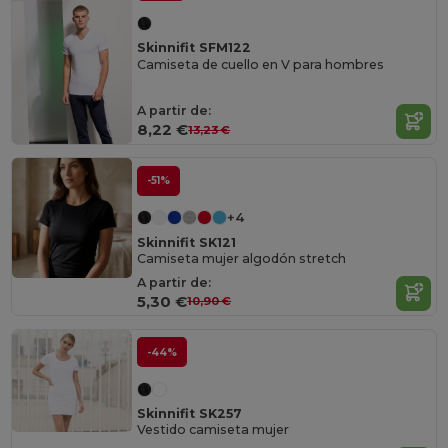
Skinnifit SFM122
Camiseta de cuello en V para hombres
A partir de:
8,22 €
13,23 €
-51%
+4
Skinnifit SK121
Camiseta mujer algodón stretch
A partir de:
5,30 €
10,90 €
-44%
Skinnifit SK257
Vestido camiseta mujer