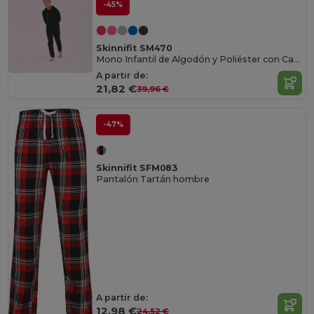
-45%
Skinnifit SM470
Mono Infantil de Algodón y Poliéster con Capucha
A partir de:
21,82 €
39,96 €
-47%
Skinnifit SFM083
Pantalón Tartán hombre
A partir de:
12,98 €
24,52 €