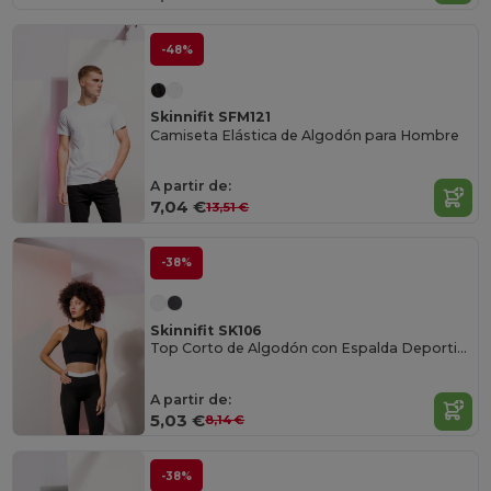
-48%
Skinnifit SFM121
Camiseta Elástica de Algodón para Hombre
A partir de:
7,04 €
13,51 €
-38%
Skinnifit SK106
Top Corto de Algodón con Espalda Deportiva
A partir de:
5,03 €
8,14 €
-38%