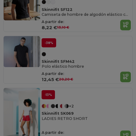
Skinnifit SF122
Camiseta de hombre de algodón elástico con cuello de pico
A partir de:
8,22 €
13,10 €
-38%
Skinnifit SFM42
Polo elástico hombre
A partir de:
12,45 €
20,20 €
-13%
+2
Skinnifit SK069
LADIES RETRO SHORT
A partir de: