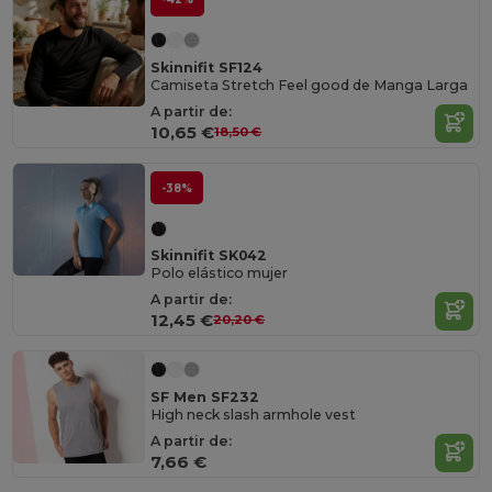
Skinnifit SF124
Camiseta Stretch Feel good de Manga Larga
A partir de:
10,65 €
18,50 €
-38%
Skinnifit SK042
Polo elástico mujer
A partir de:
12,45 €
20,20 €
SF Men SF232
High neck slash armhole vest
A partir de:
7,66 €