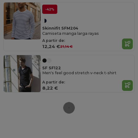
-42%
Skinnifit SFM204
Camiseta manga larga rayas
A partir de:
12,24 €
21,14 €
SF SF122
Men's feel good stretch v-neck t-shirt
A partir de:
8,22 €