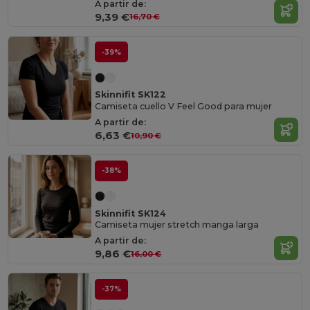
A partir de:
9,39 €
16,70 €
-39%
Skinnifit SK122
Camiseta cuello V Feel Good para mujer
A partir de:
6,63 €
10,90 €
-38%
Skinnifit SK124
Camiseta mujer stretch manga larga
A partir de:
9,86 €
16,00 €
-37%