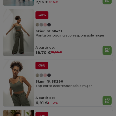
7,96 €
9,16 €
-40%
Skinnifit SK431
Pantalón jogging ecorresponsable mujer
A partir de:
18,70 €
31,08 €
-38%
Skinnifit SK230
Top corto ecorresponsable mujer
A partir de:
6,91 €
11,10 €
-42%