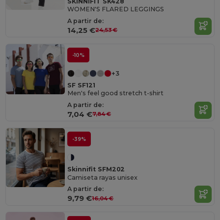
SKINNIFIT SK428
WOMEN'S FLARED LEGGINGS
A partir de:
14,25 €
24,53 €
-10%
+3
SF SF121
Men's feel good stretch t-shirt
A partir de:
7,04 €
7,84 €
-39%
Skinnifit SFM202
Camiseta rayas unisex
A partir de:
9,79 €
16,04 €