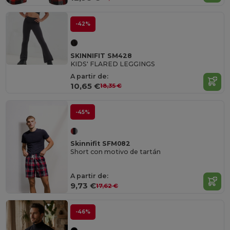
-42%
SKINNIFIT SM428
KIDS' FLARED LEGGINGS
A partir de:
10,65 €
18,35 €
-45%
Skinnifit SFM082
Short con motivo de tartán
A partir de:
9,73 €
17,62 €
-46%