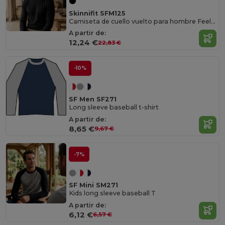
Skinnifit SFM125
Camiseta de cuello vuelto para hombre Feel Good
A partir de:
12,24 €
22,83 €
-10%
SF Men SF271
Long sleeve baseball t-shirt
A partir de:
8,65 €
9,67 €
-7%
SF Mini SM271
Kids long sleeve baseball T
A partir de:
6,12 €
6,57 €