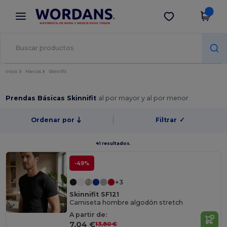
×
App de Wordans
Descargar app
¡Mejores precios en app!
Inicio
Marcas
Skinnifit
Prendas Básicas Skinnifit
al por mayor y al por menor
Ordenar por
Filtrar
✓
41 resultados.
-49%
+3
Skinnifit SF121
Camiseta hombre algodón stretch
A partir de:
7,04 €
13,80 €