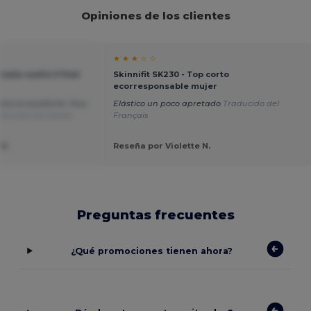
Opiniones de los clientes
★ ★ ★ ☆ ☆
iseta cuello V Feel
Skinnifit SK230 - Top corto
ecorresponsable mujer
eta es excelente. Muy
Elástico un poco apretado
Traducido del
aducido del Italian
Français
K.
Reseña por Violette N.
Preguntas frecuentes
¿Qué promociones tienen ahora?