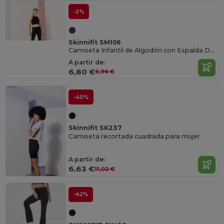
-2%
Skinnifit SM106
Camiseta Infantil de Algodón con Espalda Deportiva
A partir de:
6,80 €
6,96 €
-40%
Skinnifit SK237
Camiseta recortada cuadrada para mujer
A partir de:
6,63 €
11,02 €
-42%