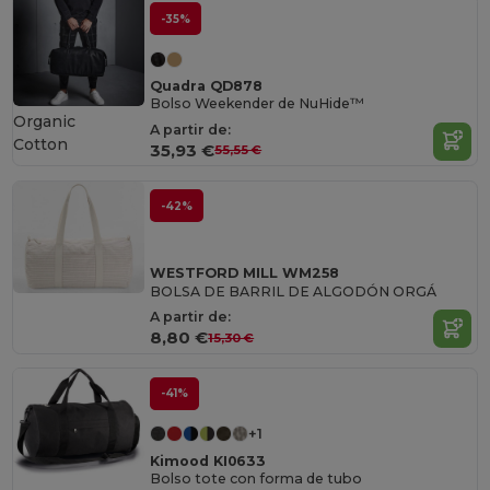
-35%
Quadra QD878
Bolso Weekender de NuHide™
Organic
A partir de:
Cotton
35,93 €
55,55 €
-42%
WESTFORD MILL WM258
BOLSA DE BARRIL DE ALGODÓN ORGÁ
A partir de:
8,80 €
15,30 €
-41%
+1
Kimood KI0633
Bolso tote con forma de tubo