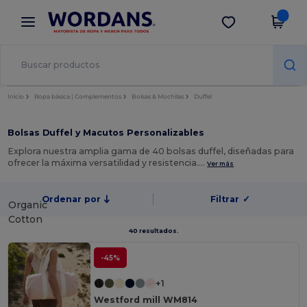
×
App de Wordans
Descargar app
¡Mejores precios en app!
Inicio
Ropa básica | Complementos
Bolsas & Mochilas
Duffel
Bolsas Duffel y Macutos Personalizables
Explora nuestra amplia gama de 40 bolsas duffel, diseñadas para
ofrecer la máxima versatilidad y resistencia.…
Ver más
Ordenar por
Filtrar
✓
Organic
Cotton
40 resultados.
-45%
+1
Westford mill WM814