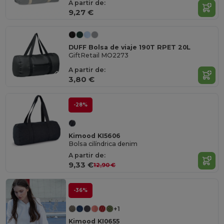
A partir de:
9,27 €
DUFF Bolsa de viaje 190T RPET 20L
GiftRetail MO2273
A partir de:
3,80 €
-28%
Kimood KI5606
Bolsa cilíndrica denim
A partir de:
9,33 €
12,90 €
-36%
+1
Kimood KI0655