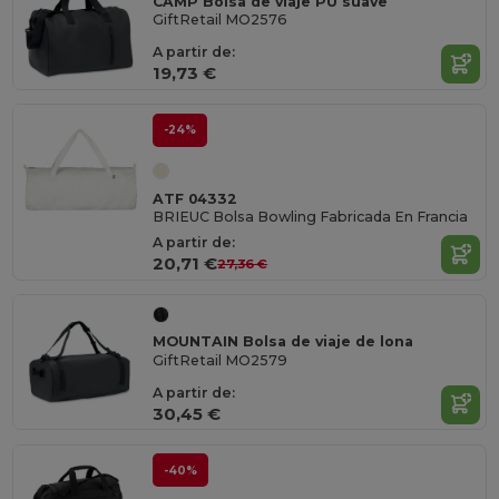
CAMP Bolsa de viaje PU suave
GiftRetail MO2576
A partir de:
19,73 €
-24%
ATF 04332
BRIEUC Bolsa Bowling Fabricada En Francia
A partir de:
20,71 €
27,36 €
MOUNTAIN Bolsa de viaje de lona
GiftRetail MO2579
A partir de:
30,45 €
-40%