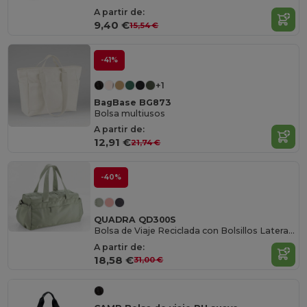
A partir de:
9,40 €
15,54 €
-41%
+1
BagBase BG873
Bolsa multiusos
A partir de:
12,91 €
21,74 €
-40%
QUADRA QD300S
Bolsa de Viaje Reciclada con Bolsillos Laterales
A partir de:
18,58 €
31,00 €