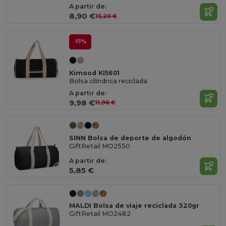
A partir de:
8,90 €
15,20 €
-17%
Kimood KI5601
Bolsa cilíndrica reciclada
A partir de:
9,98 €
11,96 €
SINN Bolsa de deporte de algodón
GiftRetail MO2550
A partir de:
5,85 €
MALDI Bolsa de viaje reciclada 320gr
GiftRetail MO2482