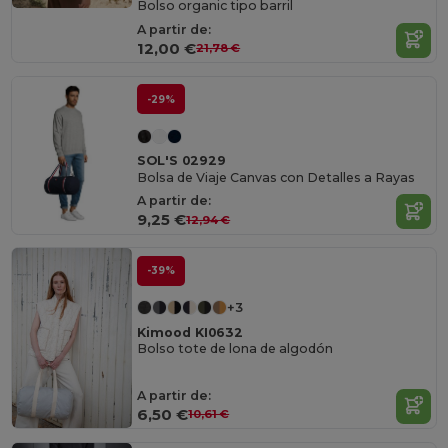
Bolso organic tipo barril
A partir de:
12,00 €
21,78 €
-29%
SOL'S 02929
Bolsa de Viaje Canvas con Detalles a Rayas
A partir de:
9,25 €
12,94 €
-39%
+3
Kimood KI0632
Bolso tote de lona de algodón
A partir de:
6,50 €
10,61 €