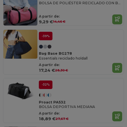
BOLSA DE POLIÉSTER RECICLADO CON BOLSILLO FRONTAL
A partir de:
9,29 €
14,46 €
-39%
Bag Base BG278
Essentials reciclado holdall
A partir de:
17,24 €
28,30 €
-32%
Proact PA532
BOLSA DEPORTIVA MEDIANA
A partir de:
18,89 €
27,67 €