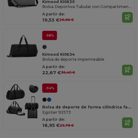
Kimood KI0630
Bolsa Deportiva Tubular con Compartimento para Calzado
A partir de:
19,53 €
26,86 €
-38%
Kimood KI0634
Bolsa de deporte impermeable
A partir de:
22,67 €
36,40 €
-34%
Bolsa de deporte de forma cilíndrica fabricada en poliéster reciclado 600D de alta densidad con compartimento lateral para zapatillas
Egotier 92573
A partir de:
16,95 €
25,78 €