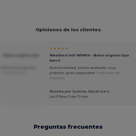
Opiniones de los clientes
★ ★ ★ ★ ★
- Bolso organic tipo
Westford mill WM814 - Bolso organic tipo
barril
 dimensiones de esta
Buena calidad, bonito acabado, muy
s.
Traducido del
práctico: gran capacidad
Traducido del
Français
Reseña por Justine, Sandrine C.
Les P'tites Créa-Trices
Preguntas frecuentes