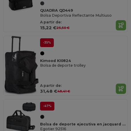
QUADRA QD449
Bolsa Deportiva Reflectante Multiuso
A partir de:
15,22 €
25,50 €
-35%
Kimood KI0824
Bolsa de deporte trolley
A partir de:
31,48 €
48,41 €
-47%
Bolsa de deporte ejecutiva en jacquard 840D y 300D
Egotier 92516