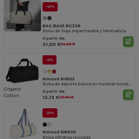
-43%
BAG BASE BG338
Bolso de Viaje Impermeable y Minimalista
A partir de:
31,00 €
54,60 €
-41%
Kimood KI0653
Bolsa de deporte básica en material reciclado
Organic
A partir de:
Cotton
12,13 €
20,64 €
-39%
Kimood KINS101
Bolsa cilíndrica reciclada