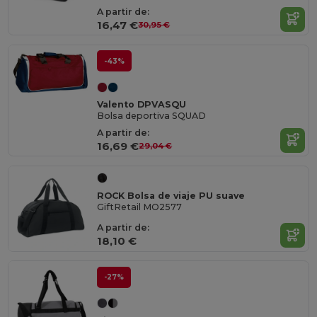
A partir de:
16,47 €
30,95 €
-43%
Valento DPVASQU
Bolsa deportiva SQUAD
A partir de:
16,69 €
29,04 €
ROCK Bolsa de viaje PU suave
GiftRetail MO2577
A partir de:
18,10 €
-27%