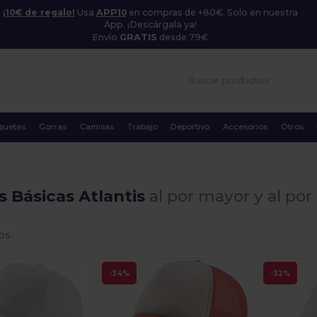
¡10€ de regalo!
Usa
APP10
en compras de +80€. Solo en nuestra
App. ¡Descárgala ya!
Envío
GRATIS
desde 79€
quetas
Gorras
Camisas
Trabajo
Deportivo
Accesorios
Otros
 Básicas Atlantis
al por mayor y al po
os.
-34%
-32%