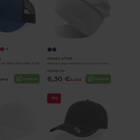
+8
1
Atlantis AT108
a de Malla Reciclada ZION
Beanie Largo Atlantis para Estilo Urbano
A partir de:
6,30 €
Comprar
Comprar
1,20 €
9,40 €
-31%