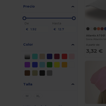
Precio
De
Hasta
€
€
Atlantis AT001
Gorra Atlantis 
Color
A partir de:
3,32 €
Talla
M
XL