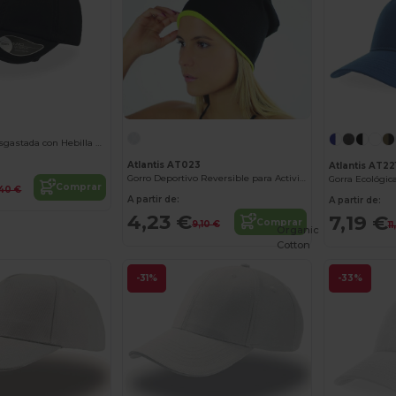
Gorra Casual Desgastada con Hebilla Metálica
Atlantis AT023
Atlantis AT22
Gorro Deportivo Reversible para Actividades al Aire Libre
Gorra Ecológic
Comprar
,40 €
A partir de:
A partir de:
4,23 €
7,19 €
Comprar
9,10 €
1
Organic
Cotton
-31%
-33%