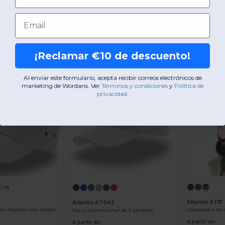
+15
+1
Email
3
Atlantis AT148
Atlantis AT01
de 6 paneles
Gorra Casual de Visera Curva y Hebilla Metálica
A partir de:
A partir de:
¡Reclamar €10 de descuento!
6,72 €
2,00 €
Comprar
Comprar
00 €
9,40 €
Al enviar este formulario, acepta recibir correos electrónicos de
marketing de Wordans. Ver
​
Términos y condiciones
​
y
Política de
privacidad
.
-11%
+6
Atlantis AT111
Atlantis AT042
Calentador de 
Gorra Deportiva de Algodón con Hebilla Ajustable
Gorra promocional de 6 paneles
A partir de:
A partir de: