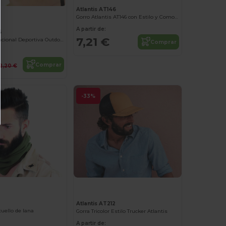
Atlantis AT146
Gorro Atlantis AT146 con Estilo y Comodidad
A partir de:
6
7,21 €
Banda Multifuncional Deportiva Outdoor
Comprar
Comprar
2,20 €
-33%
Atlantis AT212
cuello de lana
Gorra Tricolor Estilo Trucker Atlantis
A partir de: