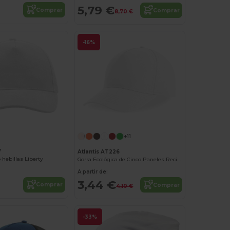
5,79 €
Comprar
Comprar
8,70 €
-16%
+11
7
Atlantis AT226
 hebillas Liberty
Gorra Ecológica de Cinco Paneles Reciclados
A partir de:
3,44 €
Comprar
Comprar
4,10 €
-33%