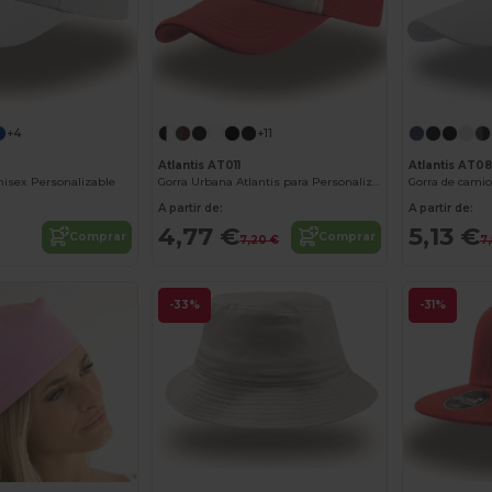
+4
+11
Atlantis AT011
Atlantis AT08
Unisex Personalizable
Gorra Urbana Atlantis para Personalización
A partir de:
A partir de:
4,77 €
5,13 €
Comprar
Comprar
7,20 €
7
-33%
-31%