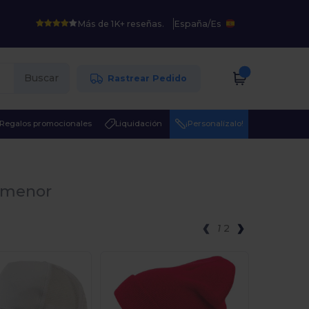
Más de 1K+ reseñas.
España
/
Es
Buscar
Rastrear Pedido
Regalos promocionales
Liquidación
¡Personalízalo!
r menor
1
2