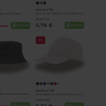
Atlantis AT115
3
Gorro Acrílico Elegante con Dobleces Atlantis
lana Estilo Urbano
A partir de:
5,76 €
Comprar
Comprar
8,60 €
-5%
+1
7
Atlantis AT015
Sombrero Pescador Atemporal Elegante
Gorra Deportiva de Seis Paneles con Visera Preformada
A partir de:
3,32 €
Comprar