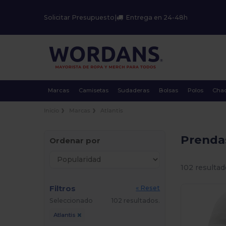
Solicitar Presupuesto
|
Entrega en 24-48h
Marcas
Camisetas
Sudaderas
Bolsas
Polos
Cha
Inicio
Marcas
Atlantis
Prendas
Ordenar por
102 resultad
Filtros
« Reset
Seleccionado
102 resultados.
Atlantis