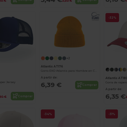
1
,10 €
3,50 €
-32%
+2
Atlantis AT176
Gorro EKO Atlantis para Hombre en Colores Vivos
A partir de:
Atlantis AT18
pper Jersey
Gorra de raper
6,39 €
Comprar
A partir de:
6,35 €
Comprar
,80 €
-34%
-31%