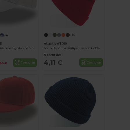
+16
+4
Atlantis AT010
5
Gorro Deportivo Antipelusa con Doble Capa
Gorra de camionero de algodón de 5 paneles
A partir de:
4,11 €
Comprar
Comprar
,50 €