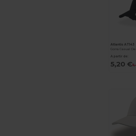
EXCD by Promodoro
(5)
Finden & Hales
(18)
Flexfit
(159)
Front row
(25)
Atlantis AT143
Fruit of the Loom
(175)
A partir de:
5,20 €
11
Fruit of the Loom Vintage
(4)
GiftRetail
(2553)
Gildan
(112)
Graid™
(2)
Henbury
(61)
Herock
(76)
Herschel
(9)