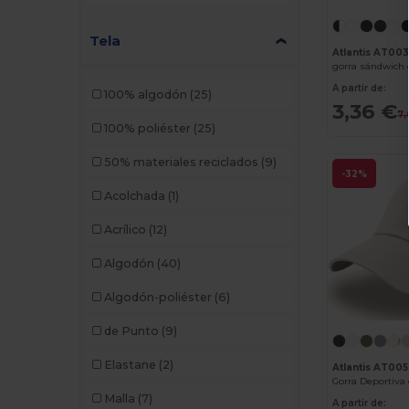
Buff
(3)
Build Your Brand
(132)
Tela
Atlantis AT00
gorra sándwich 
CamelBak
(7)
A partir de:
100% algodón
(25)
Carhartt
(12)
3,36 €
7,
100% poliéster
(25)
Case Logic
(18)
50% materiales reciclados
(9)
Caterpillar
(2)
-32%
Acolchada
(1)
CG International
(3)
Acrílico
(12)
Cherokee
(4)
Algodón
(40)
Chipolo
(2)
Algodón-poliéster
(6)
Clubclass
(20)
de Punto
(9)
Craghoppers
(14)
Elastane
(2)
Atlantis AT005
Crocs
(3)
Malla
(7)
A partir de:
Dickies
(8)