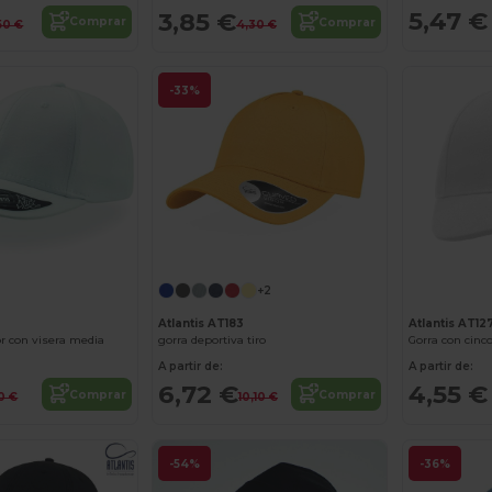
5,47 €
3,85 €
Comprar
Comprar
50 €
4,30 €
-33%
+2
Atlantis AT183
0
Atlantis AT12
gorra deportiva tiro
or con visera media
Gorra con cinco
A partir de:
A partir de:
6,72 €
4,55 €
Comprar
Comprar
10,10 €
20 €
-54%
-36%