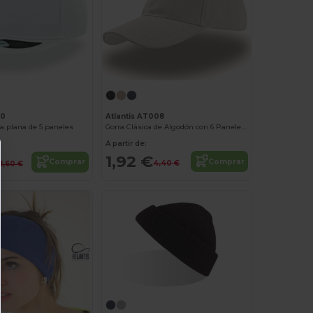
Atlantis AT008
90
Gorra Clásica de Algodón con 6 Paneles Atlantis
ra plana de 5 paneles
A partir de:
1,92 €
Comprar
Comprar
4,40 €
8,60 €