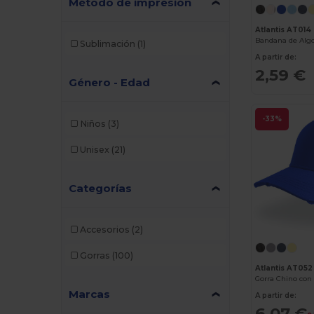
Método de impresión
Atlantis AT014
Sublimación
(1)
A partir de:
2,59 €
Género - Edad
-33%
Niños
(3)
Unisex
(21)
Categorías
Accesorios
(2)
Gorras
(100)
Atlantis AT052
Gorra Chino con
Marcas
A partir de:
6,07 €