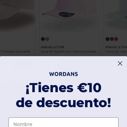
Atlantis AT0
7
Atlantis AT058
Gorra con vise
Gorra Atlantis de 6 Paneles Ajustable y Transpirable
Gorra de Algodón con Visera Contraste
A partir de:
A partir de:
5,90 €
6,97 €
Comprar
Comprar
10,50 €
¡Tienes €10
-29%
-9%
de descuento!
Nombre