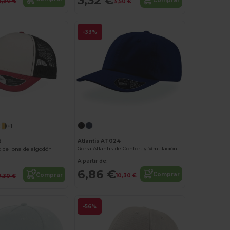
Comprar
2,30 €
3,50 €
-33%
+1
Atlantis AT024
0
Gorra Atlantis de Confort y Ventilación
o de lona de algodón
A partir de:
6,86 €
Comprar
Comprar
10,30 €
9,30 €
-56%