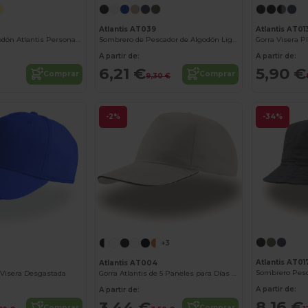
Atlantis AT039
Atlantis AT01
Bandana de Algodón Atlantis Personalizable
Sombrero de Pescador de Algodón Ligero
Gorra Visera P
A partir de:
A partir de:
6,21 €
5,90 €
Comprar
Comprar
9,30 €
-2%
-34%
+3
Atlantis AT01
Atlantis AT004
 Visera Desgastada
Gorra Atlantis de 5 Paneles para Días Soleados
A partir de:
A partir de:
8,16 €
3,44 €
Comprar
Comprar