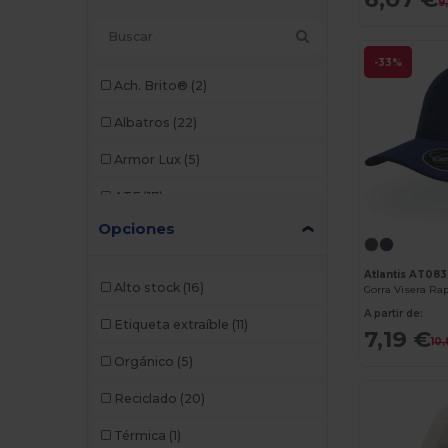
9
-33%
Ach. Brito®
(2)
Albatros
(22)
Armor Lux
(5)
ATF
(17)
Opciones
Atlantis
(102)
Atlantis Headwear
(75)
Atlantis AT083
Alto stock
(16)
Gorra Visera Ra
AWDis
(40)
A partir de:
Etiqueta extraíble
(11)
7,19 €
10
AWDis Just Hoods
(24)
Orgánico
(5)
AWDis So Denim
(10)
Reciclado
(20)
B&C
(209)
Térmica
(1)