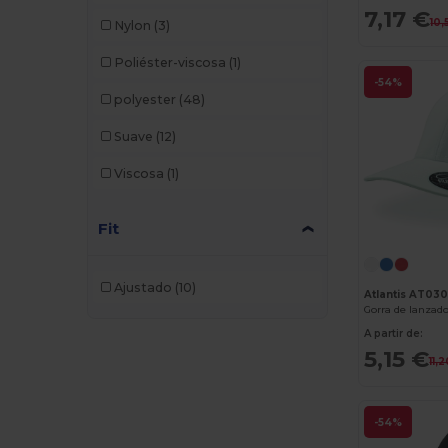
7,17 €
10,
Nylon
(3)
Dickies Medical
(5)
Poliéster-viscosa
(1)
Digital Transfer
(2)
-54%
polyester
(48)
Ecologie
(8)
Suave
(12)
Egotier
(1257)
Viscosa
(1)
EgotierPro
(973)
Ekston
(10)
Fit
Elevate
(25)
Ajustado
(10)
Elevate Essentials
(34)
Atlantis AT03
Gorra de lanzad
Elevate Life
(51)
A partir de:
5,15 €
11,
Elevate NXT
(46)
Estex
(16)
-54%
Et si on l'appelait Francis
(3)