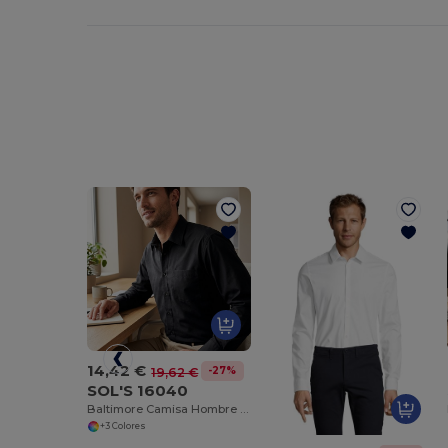
14,42 €
-27%
19,62 €
SOL'S 16040
Baltimore Camisa Hombre Popelín Manga Larga
+3 Colores