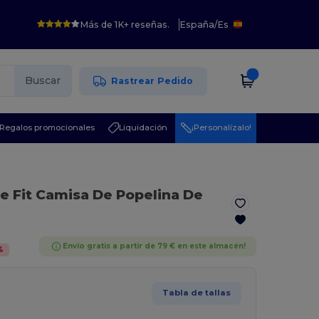
Más de 1K+ reseñas.
España
/
Es
Buscar
Rastrear Pedido
Regalos promocionales
Liquidación
¡Personalízalo!
e Fit Camisa De Popelina De
Envío gratis a partir de 79 € en este almacén!
%
Tabla de tallas