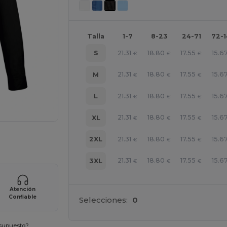
Talla
1-7
8-23
24-71
72-
21.31
18.80
17.55
15.6
S
€
€
€
21.31
18.80
17.55
15.6
M
€
€
€
21.31
18.80
17.55
15.6
L
€
€
€
21.31
18.80
17.55
15.6
XL
€
€
€
ara tus productos
21.31
18.80
17.55
15.6
2XL
€
€
€
21.31
18.80
17.55
15.6
3XL
€
€
€
Atención
Confiable
Selecciones:
0
esupuesto?