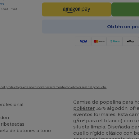
200
 10:00–14:00
Obtén un pr
en del producto puede no coincidir exactamente con el color real del producto.
Camisa de popelina para 
profesional
poliéster
35% algodón, ofre
eventos formales. Esta cam
odón
g/m² para el blanco) con 
 ribeteadas
silueta limpia. Diseñada par
apeta de botones a tono
cuello rígido clásico con 