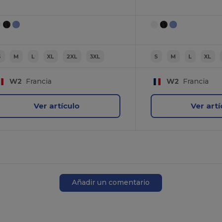
S
M
L
XL
2XL
3XL
S
M
L
XL
W2
Francia
W2
Francia
Ver artículo
Ver artí
Añadir un comentario