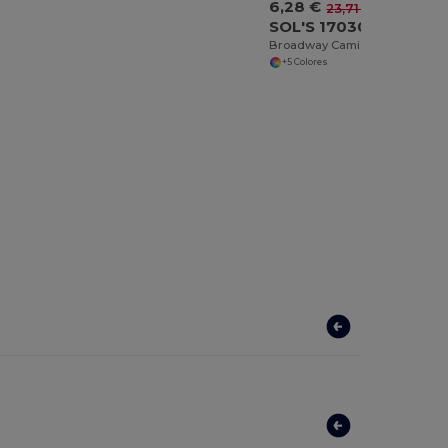
6,28 €
-74%
23,71 €
SOL'S 17030
Broadway Camisa Strech Hombre Manga Corta
+5 Colores