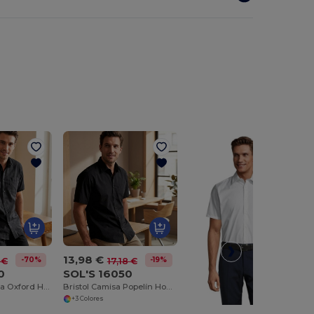
13,98 €
-70%
-19%
 €
17,18 €
0
SOL'S 16050
Brisbane Camisa Oxford Hombre Manga Corta
Bristol Camisa Popelín Hombre Manga Corta
+3 Colores