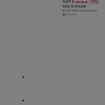
7,87 €
-70%
26,46 €
SOL'S 01426
BLAKE MEN Camisa Stretch Hombre Manga Larga
+5 Colores