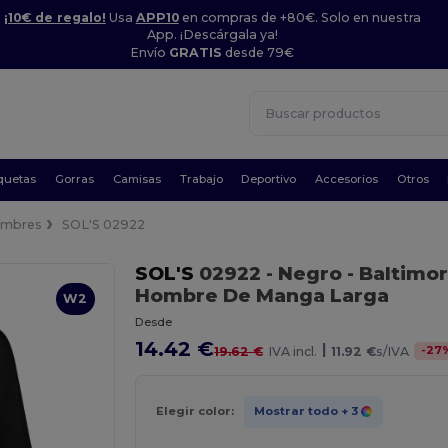
¡10€ de regalo!
Usa
APP10
en compras de +80€. Solo en nuestra
App. ¡Descárgala ya!
Envío
GRATIS
desde 79€
quetas
Gorras
Camisas
Trabajo
Deportivo
Accesorios
Otros
mbres
SOL'S 02922
SOL'S
02922
- Negro
- Baltimor
Hombre De Manga Larga
W2
Desde
14.42 €
|
-
27
19.62 €
IVA incl.
11.92 €
s/IVA
Elegir color:
Mostrar todo
+ 3