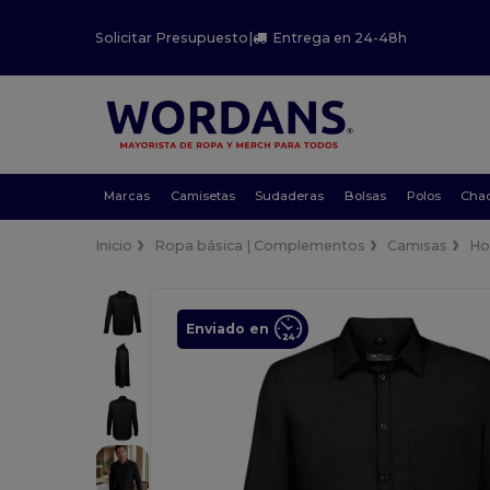
Solicitar Presupuesto
|
Entrega en 24-48h
Marcas
Camisetas
Sudaderas
Bolsas
Polos
Cha
Inicio
Ropa básica | Complementos
Camisas
Ho
Enviado en