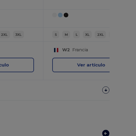
2XL
3XL
S
M
L
XL
2XL
3XL
W2
Francia
culo
Ver artículo