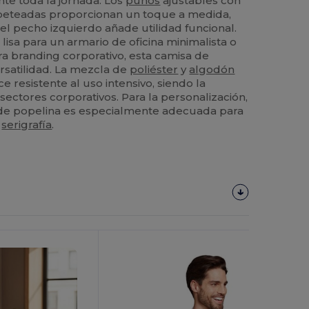
te toda la jornada. Los
puños
ajustables con
ibeteadas proporcionan un toque a medida,
 el pecho izquierdo añade utilidad funcional.
isa para un armario de oficina minimalista o
a branding corporativo, esta camisa de
rsatilidad. La mezcla de
poliéster
y
algodón
ce resistente al uso intensivo, siendo la
 sectores corporativos. Para la personalización,
ido de popelina es especialmente adecuada para
o
serigrafía
.