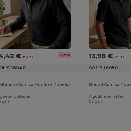
4,42 €
13,98 €
-27%
19,62 €
17,18 €
OL'S 16040
SOL'S 16050
Baltimore Camisa Hombre Popelín Manga Larga
lgodón-poliéster
Algodón-poliéster
5 gsm
95 gsm