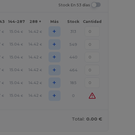
Stock En 53 días
143
144-287
288 +
Más
Stock
Cantidad
+
7
15.04
14.42
313
€
€
€
+
7
15.04
14.42
549
€
€
€
+
7
15.04
14.42
440
€
€
€
+
7
15.04
14.42
464
€
€
€
+
7
15.04
14.42
185
€
€
€
+
7
15.04
14.42
0
€
€
€
Total:
0.00 €