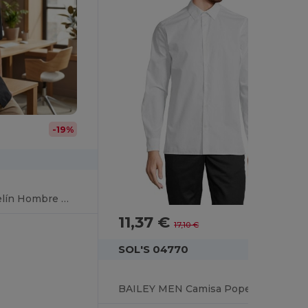
-19%
Bristol Camisa Popelín Hombre Manga Corta
11,37 €
-34%
17,10 €
SOL'S 04770
BAILEY MEN Camisa Popelina Manga Larga Para Hombre