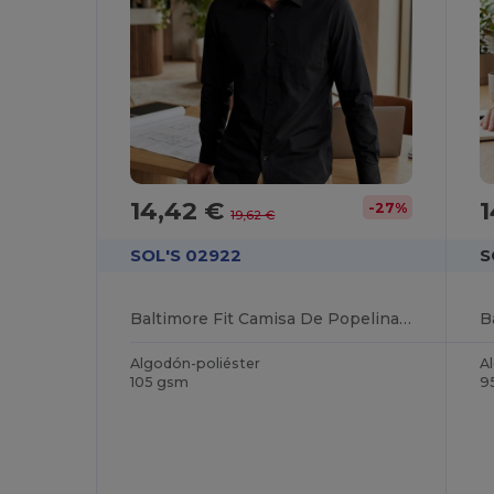
14,42 €
1
-27%
19,62 €
SOL'S 02922
S
Baltimore Fit Camisa De Popelina De Hombre De Manga Larga
Algodón-poliéster
A
105 gsm
9