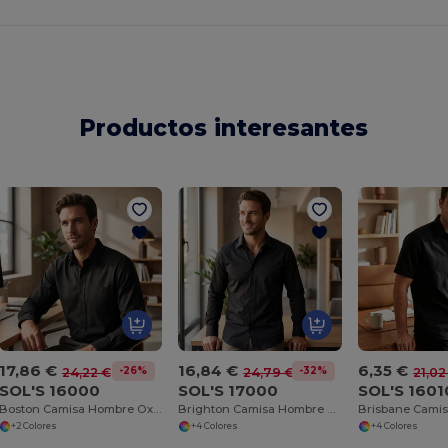
Productos interesantes
17,86 €
16,84 €
6,35 €
-26%
-32%
24,22 €
24,79 €
21,02
SOL'S 16000
SOL'S 17000
SOL'S 1601
Boston Camisa Hombre Oxford Manga Larga
Brighton Camisa Hombre Strech Manga Larga
+2 Colores
+4 Colores
+4 Colores