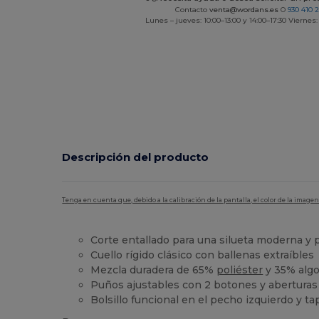
Contacto
venta@wordans.es
O
930 410 
Lunes – jueves: 10:00–13:00 y 14:00–17:30 Viernes:
Descripción del producto
Tenga en cuenta que, debido a la calibración de la pantalla, el color de la imag
Corte entallado para una silueta moderna y 
Cuello rígido clásico con ballenas extraíbles
Mezcla duradera de 65%
poliéster
y 35% alg
Puños ajustables con 2 botones y aberturas
Bolsillo funcional en el pecho izquierdo y t