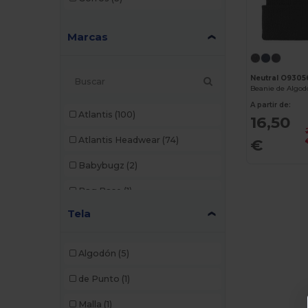
Marcas
Neutral O9305
A partir de:
Atlantis
(100)
16,50
Atlantis Headwear
(74)
€
Babybugz
(2)
Bag Base
(1)
Tela
Beechfield
(308)
Black&Match
(2)
Algodón
(5)
Build Your Brand
(2)
de Punto
(1)
Carhartt
(2)
Malla
(1)