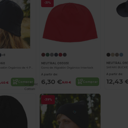
-31%
+8
NEUTRAL O9
NEUTRAL O93051
060
SAFARI BUCKE
Gorro de Algodón Orgánico Interlock
Sombrero de Algodón Orgánico de 4 Paneles
A partir de:
A partir de:
12,43 
6,30 €
Comprar
Comprar
9,10 €
3,40 €
Organic
Cotton
-39%