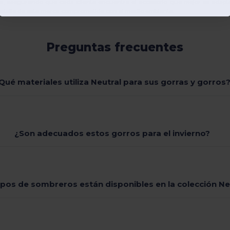
e
, asegurando que cada cliente encuentre el accesorio que mejor se adapte
detalle de esta marca comprometida con el medio ambiente.
Preguntas frecuentes
Qué materiales utiliza Neutral para sus gorras y gorros
¿Son adecuados estos gorros para el invierno?
ipos de sombreros están disponibles en la colección Ne