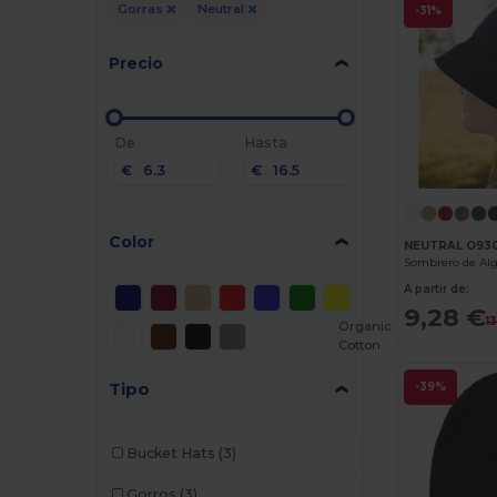
Gorras
Neutral
-31%
Precio
De
Hasta
€
€
Color
NEUTRAL O93
A partir de:
9,28 €
1
Organic
Cotton
Tipo
-39%
Bucket Hats
(3)
Gorros
(3)