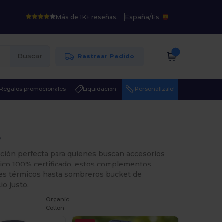
Más de 1K+ reseñas.
España
/
Es
Buscar
Rastrear Pedido
Regalos promocionales
Liquidación
¡Personalízalo!
o
ección perfecta para quienes buscan accesorios
nico 100% certificado, estos complementos
ies térmicos hasta sombreros bucket de
io justo.
Organic
Cotton