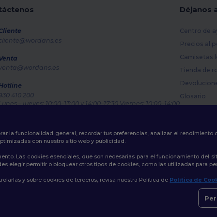
táctenos
Déjanos 
Cliente
Centro de a
cliente@wordans.es
Precios al 
Camisetas l
Venta
venta@wordans.es
Tienda de r
Devolucion
Hotline
930 410 200
Glosario
Lunes – jueves: 10:00–13:00 y 14:00–17:30 Viernes: 10:00–14:00
Métodos de
Rastreo de pedido
Códigos Pr
rar la funcionalidad general, recordar tus preferencias, analizar el rendimiento
ptimizadas con nuestro sitio web y publicidad.
ento. Las cookies esenciales, que son necesarias para el funcionamiento del si
s elegir permitir o bloquear otros tipos de cookies, como las utilizadas para per
Política de Privacidad
|
Política de Cookies
|
Mapa del sitio
olarlas y sobre cookies de terceros, revisa nuestra Política de
Política de Coo
Per
id
|
Barcelona
|
Valencia
|
Seville
|
Zaragoza
|
Málaga
|
Murcia
|
Palma
|
Bilbao
|
Al