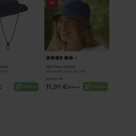
-8%
+3
NEUTRAL O93061
3062
REVERSIBLE BUCKET HAT
T HAT
A partir de:
11,91 €
€
Comprar
Comprar
12,94 €