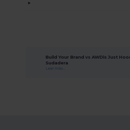
Stamina
(21)
Timberland
(2)
Valento
(52)
Velilla
(1)
WK. Designed To Work
(3)
Build Your Brand vs AWDis Just Hoo
Sudadera
Leer más...