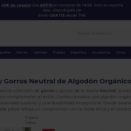
¡10€ de regalo!
Usa
APP10
en compras de +80€. Solo en nuestra
App. ¡Descárgala ya!
Envío
GRATIS
desde 79€
quetas
Gorras
Camisas
Trabajo
Deportivo
Accesorios
Otros
y Gorros Neutral de Algodón Orgánic
estra colección de
gorras
y gorros de la marca
Neutral
, la el
 sin comprometer el estilo. Confeccionados con algodón orgá
 suavidad superior y una durabilidad excepcional. Desde bean
ada pieza refleja un compromiso con la moda ética y el comerc
Organic
Cotton
.