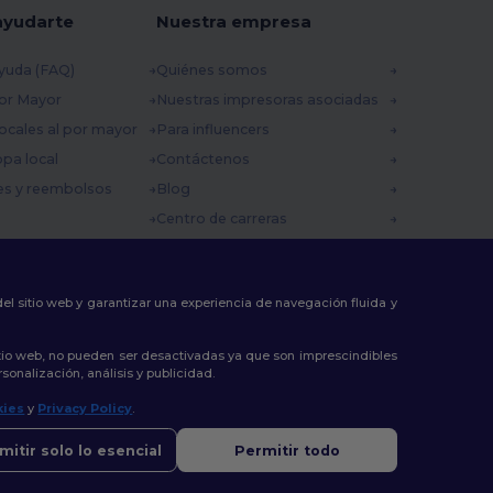
ayudarte
Nuestra empresa
yuda (FAQ)
Quiénes somos
por Mayor
Nuestras impresoras asociadas
ocales al por mayor
Para influencers
opa local
Contáctenos
es y reembolsos
Blog
Centro de carreras
 envío
omocionales
 del sitio web y garantizar una experiencia de navegación fluida y
tio web, no pueden ser desactivadas ya que son imprescindibles
sonalización, análisis y publicidad.
kies
y
Privacy Policy
.
mitir solo lo esencial
Permitir todo
icante