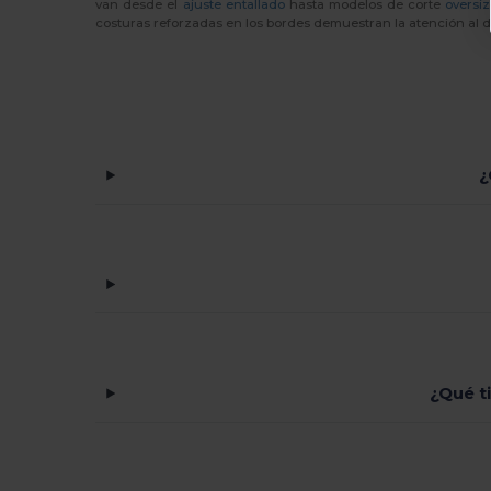
van desde el
ajuste entallado
hasta modelos de corte
oversiz
Larkwood
(3)
costuras reforzadas en los bordes demuestran la atención al 
Malfini
(11)
Napapijri
(1)
Neoblu
(2)
¿
Neutral
(6)
Pen Duick
(6)
Piccolio
(1)
Radsow by Uneek
(1)
Result
(60)
Result Headwear
(1)
¿Qué t
SOL'S
(16)
Spiro
(1)