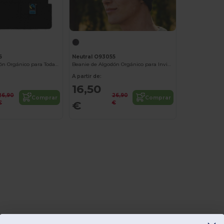
6
Neutral O93055
Beanie de Algodón Orgánico para Todas las Estaciones
Beanie de Algodón Orgánico para Invierno
A partir de:
16,50
26,90
26,90
Comprar
Comprar
€
€
€