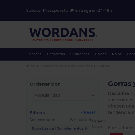
Solicitar Presupuesto
|
Entrega en 24-48h
Marcas
Camisetas
Sudaderas
Bolsas
Polos
Cha
Inicio
Ropa básica | Complementos
Gorras
Gorras 
Ordenar por
Descubre nu
sostenibles
ofrecen una
Filtros
tendencia, c
« Reset
Seleccionado
6 resultados.
Organic
Cotton
6 resultados
Ropa básica | Complementos