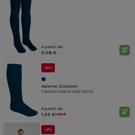
A partir de:
5,08 €
-10%
Valento CLVAGAV
Calcetín infantil niña GAVIA
A partir de:
1,53 €
1,69 €
-41%