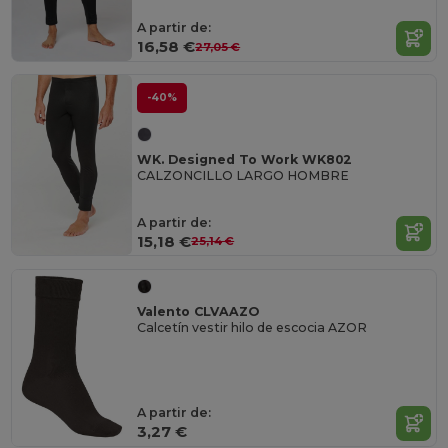
A partir de:
16,58 €
27,05 €
-40%
WK. Designed To Work WK802
CALZONCILLO LARGO HOMBRE
A partir de:
15,18 €
25,14 €
Valento CLVAAZO
Calcetín vestir hilo de escocia AZOR
A partir de:
3,27 €