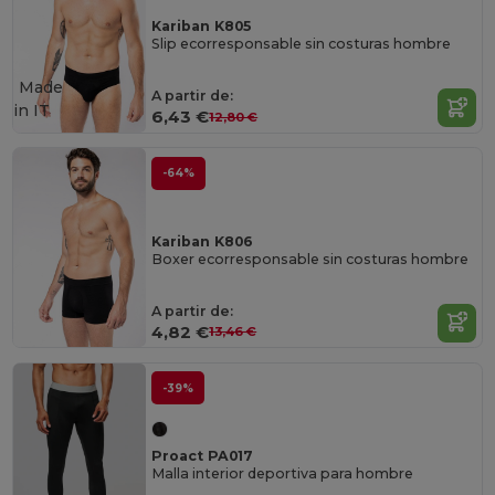
Kariban K805
Slip ecorresponsable sin costuras hombre
Made
A partir de:
in
IT
6,43 €
12,80 €
-64%
Kariban K806
Boxer ecorresponsable sin costuras hombre
A partir de:
4,82 €
13,46 €
-39%
Proact PA017
Malla interior deportiva para hombre