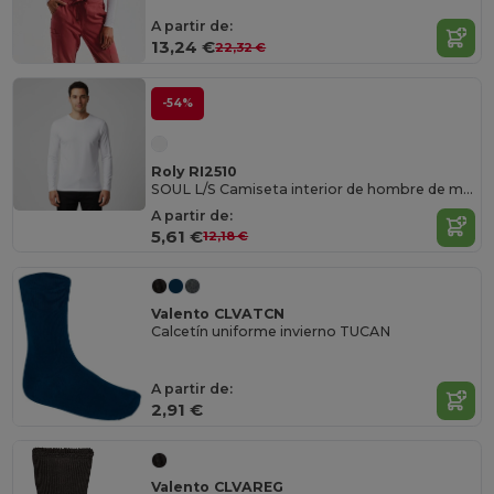
A partir de:
13,24 €
22,32 €
-54%
Roly RI2510
SOUL L/S Camiseta interior de hombre de manga larga
A partir de:
5,61 €
12,18 €
Valento CLVATCN
Calcetín uniforme invierno TUCAN
A partir de:
2,91 €
Valento CLVAREG