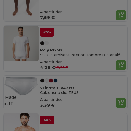
A partir de:
7,69 €
-65%
Roly RI2500
SOUL Camiseta Interior Hombre 1x1 Canalé
A partir de:
4,26 €
12,04 €
Valento CIVAZEU
Calzoncillo slip ZEUS
Made
A partir de:
in
IT
3,39 €
-50%