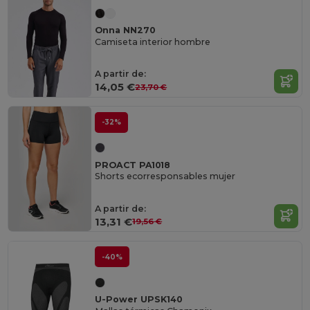
Onna NN270
Camiseta interior hombre
A partir de:
14,05 €
23,70 €
-32%
PROACT PA1018
Shorts ecorresponsables mujer
A partir de:
13,31 €
19,56 €
-40%
U-Power UPSK140