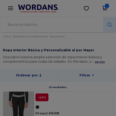
×
App de Wordans
Descargar app
¡Mejores precios en app!
Inicio
Ropa básica | Complementos
Ropa Interior
Ropa Interior Básica y Personalizable al por Mayor
Descubre nuestra amplia selección de ropa interior básica y
complementos para todas las edades. En Wordans, o…
Ver más
Ordenar por
Filtrar
✓
25 resultados.
-44%
Proact PA018