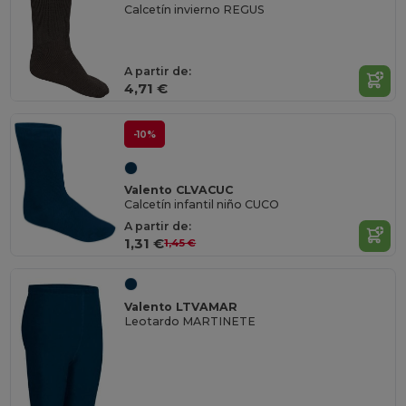
Calcetín invierno REGUS
A partir de:
4,71 €
-10%
Valento CLVACUC
Calcetín infantil niño CUCO
A partir de:
1,31 €
1,45 €
Valento LTVAMAR
Leotardo MARTINETE