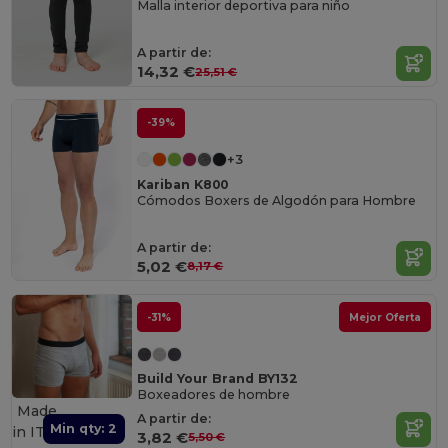
Malla interior deportiva para niño
A partir de:
14,32 €
25,51 €
-39%
+3
Kariban K800
Cómodos Boxers de Algodón para Hombre
A partir de:
5,02 €
8,17 €
-31%
Mejor Oferta
Build Your Brand BY132
Boxeadores de hombre
Made
A partir de:
Min qty: 2
in
IT
3,82 €
5,50 €