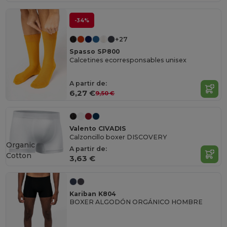
-34%
+27
Spasso SP800
Calcetines ecorresponsables unisex
A partir de:
6,27 €
9,50 €
Valento CIVADIS
Calzoncillo boxer DISCOVERY
Organic
A partir de:
Cotton
3,63 €
Kariban K804
BOXER ALGODÓN ORGÁNICO HOMBRE