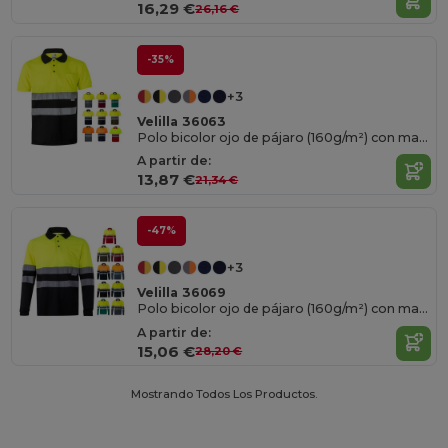
16,29 €
26,16 €
-35%
+3
Velilla 36063
Polo bicolor ojo de pájaro (160g/m²) con manga corta, en poliéster (100%)
A partir de:
13,87 €
21,34 €
-47%
+3
Velilla 36069
Polo bicolor ojo de pájaro (160g/m²) con manga larga, en poliéster (100%)
A partir de:
15,06 €
28,20 €
Mostrando Todos Los Productos.