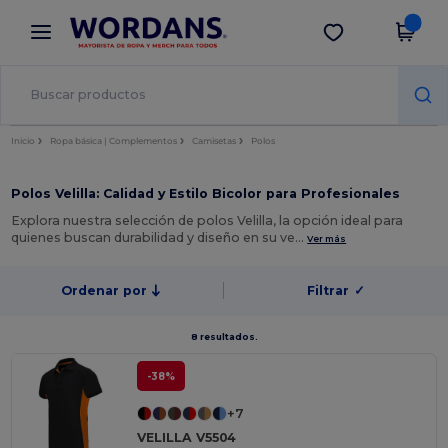
×
App de Wordans
Descargar app
¡Mejores precios en app!
Inicio
Ropa básica | Complementos
Camisetas
Polos
Polos Velilla: Calidad y Estilo Bicolor para Profesionales
Explora nuestra selección de polos Velilla, la opción ideal para
quienes buscan durabilidad y diseño en su ve…
Ver más
Ordenar por
Filtrar
✓
8 resultados.
-38%
+7
VELILLA V5504