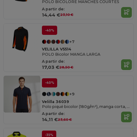
POLO BICOLORE MANCHES COURTES
A partir de:
14,44 €
23,10 €
-40%
+7
VELILLA V5514
POLO Bicolor MANGA LARGA
A partir de:
17,03 €
28,50 €
-40%
+9
Velilla 36039
Polo piqué bicolor (180g/m²), manga corta, en algodón (60%) y poliéster (40%)
A partir de:
14,11 €
23,60 €
-35%