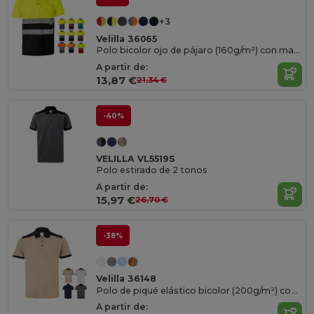
+3
Velilla 36065
Polo bicolor ojo de pájaro (160g/m²) con manga corta, en poliéster (100%)
A partir de:
13,87 €
21,34 €
-40%
VELILLA VL5519S
Polo estirado de 2 tonos
A partir de:
15,97 €
26,70 €
-38%
Velilla 36148
Polo de piqué elástico bicolor (200g/m²) con manga corta, en poliéster (96%) y elastano (4%)
A partir de: