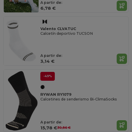
A partir de:
6,78 €
Valento CLVATUC
Calcetín deportivo TUCSON
A partir de:
3,14 €
-49%
RYWAN RY1079
Calcetines de senderismo Bi-ClimaSocks
A partir de:
15,78 €
30,86 €