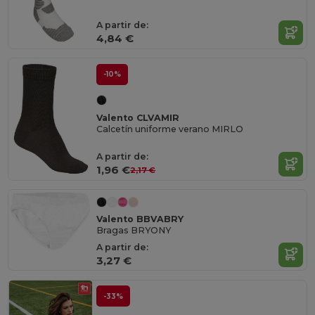
A partir de:
4,84 €
-10%
Valento CLVAMIR
Calcetín uniforme verano MIRLO
A partir de:
1,96 €
2,17 €
Valento BBVABRY
Bragas BRYONY
A partir de:
3,27 €
-33%