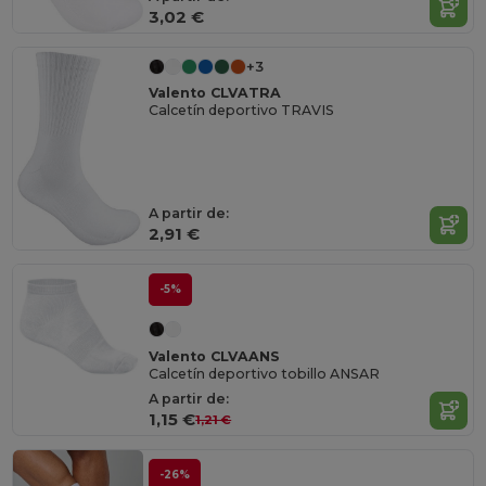
3,02 €
+3
Valento CLVATRA
Calcetín deportivo TRAVIS
A partir de:
2,91 €
-5%
Valento CLVAANS
Calcetín deportivo tobillo ANSAR
A partir de:
1,15 €
1,21 €
-26%