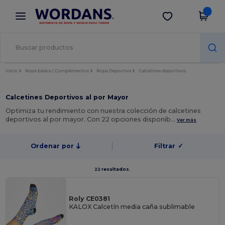
×
App de Wordans
Descargar app
¡Mejores precios en app!
Inicio
Ropa básica | Complementos
Ropa Deportiva
Calcetines deportivos
Calcetines Deportivos al por Mayor
Optimiza tu rendimiento con nuestra colección de calcetines
deportivos al por mayor. Con 22 opciones disponib…
Ver más
Ordenar por
Filtrar
✓
22 resultados.
Roly CE0381
KALOX Calcetín media caña sublimable