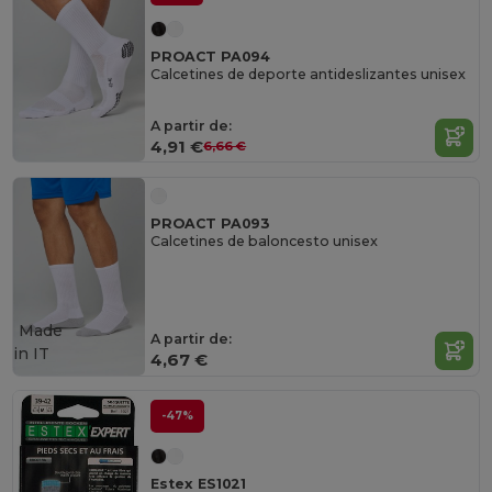
PROACT PA094
Calcetines de deporte antideslizantes unisex
A partir de:
4,91 €
6,66 €
PROACT PA093
Calcetines de baloncesto unisex
Made
A partir de:
in
IT
4,67 €
-47%
Estex ES1021