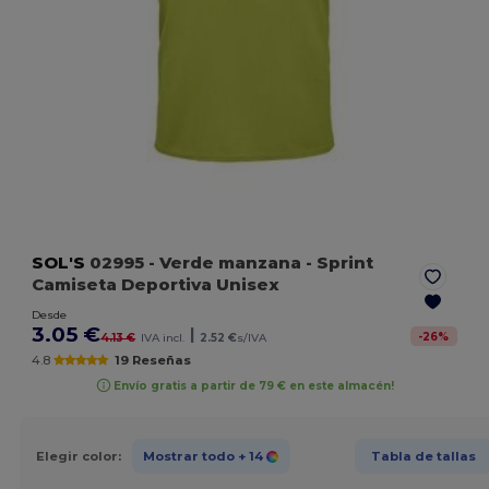
SOL'S
02995
- Verde manzana
- Sprint
Camiseta Deportiva Unisex
Desde
3.05 €
|
-
26
%
4.13 €
IVA incl.
2.52 €
s/IVA
4.8
19 Reseñas
Envío gratis a partir de 79 € en este almacén!
Elegir color:
Mostrar todo
+ 14
Tabla de tallas