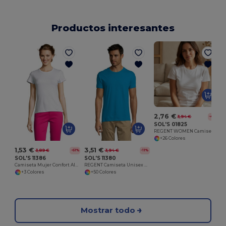
Productos interesantes
2,76 €
3,94 €
-45%
SOL'S 01825
REGENT WOMEN Camiseta De Mujer Cuello Redondo
+26 Colores
1,53 €
3,51 €
3,89 €
3,94 €
-61%
-11%
SOL'S 11386
SOL'S 11380
Camiseta Mujer Confort Algodón Sol's
REGENT Camiseta Unisex Cuello Redondo
+3 Colores
+50 Colores
Mostrar todo