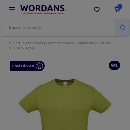
×
App de Wordans
Descargar app
¡Mejores precios en app!
Inicio
Ropa básica | Complementos
Camisetas
Unisex
SOL'S 02995
W2
Enviado en