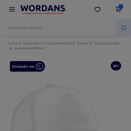
×
App de Wordans
Descargar app
¡Mejores precios en app!
Inicio
Ropa básica | Complementos
Gorras
Gorras Béisbol
Beechfield BF640
W1
Enviado en