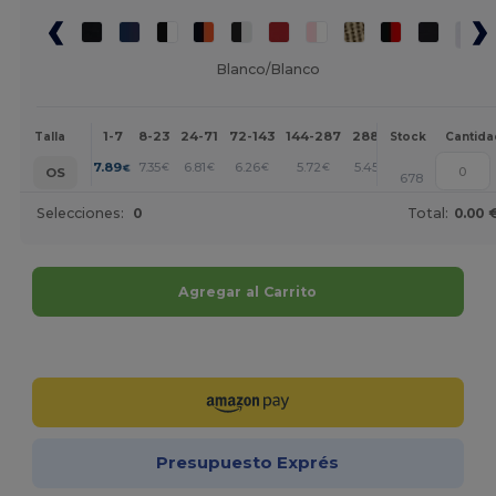
Blanco/Blanco
1-7
8-23
24-71
72-143
144-287
288 +
Más
Talla
Stock
Cantida
+
7.89
7.35
6.81
6.26
5.72
5.45
€
€
€
€
€
€
OS
678
Selecciones:
0
Total:
0.00 
Agregar al Carrito
¡Personalízalo!
Presupuesto Exprés