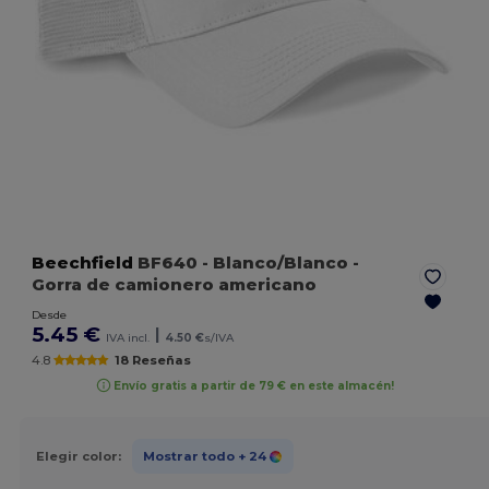
Beechfield
BF640
- Blanco/Blanco
-
Gorra de camionero americano
Desde
5.45 €
|
IVA incl.
4.50 €
s/IVA
4.8
18 Reseñas
Envío gratis a partir de 79 € en este almacén!
Elegir color:
Mostrar todo
+ 24