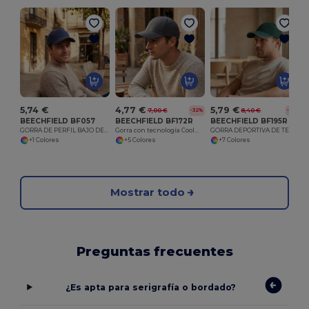
5,74 €
4,77 €
5,79 €
7,00 €
8,40 €
-32%
-31%
BEECHFIELD BF057
BEECHFIELD BF172R
BEECHFIELD BF195R
GORRA DE PERFIL BAJO DE ALGODÓN PEINADO GRUESO
Gorra con tecnología Coolmax®
GORRA DEPORTIVA DE TECNOLOGÍA DE EQUI
+1 Colores
+5 Colores
+7 Colores
Mostrar todo
Preguntas frecuentes
¿Es apta para serigrafía o bordado?