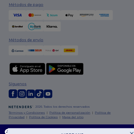
Métodos de pago
Métodos de envío
Síguenos
2026. Todos los derechos reservados
Términos y Condiciones
|
Política de personalización
|
Política de
Privacidad
|
Política de Cookies
|
Mapa del sitio
Madrid
|
Barcelona
|
Valencia
|
Seville
|
Zaragoza
|
Málaga
|
Murcia
|
Este sitio web utiliza cookies