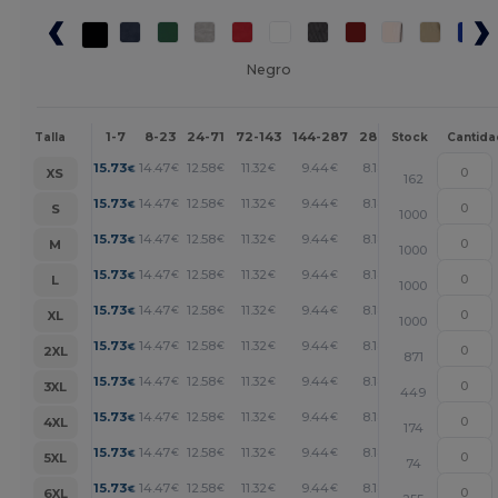
Negro
1-7
8-23
24-71
72-143
144-287
288 +
Más
Talla
Stock
Cantida
+
15.73
14.47
12.58
11.32
9.44
8.18
€
€
€
€
€
€
XS
162
+
15.73
14.47
12.58
11.32
9.44
8.18
€
€
€
€
€
€
S
1000
+
15.73
14.47
12.58
11.32
9.44
8.18
€
€
€
€
€
€
M
1000
+
15.73
14.47
12.58
11.32
9.44
8.18
€
€
€
€
€
€
L
1000
+
15.73
14.47
12.58
11.32
9.44
8.18
€
€
€
€
€
€
XL
1000
+
15.73
14.47
12.58
11.32
9.44
8.18
€
€
€
€
€
€
2XL
871
+
15.73
14.47
12.58
11.32
9.44
8.18
€
€
€
€
€
€
3XL
449
+
15.73
14.47
12.58
11.32
9.44
8.18
€
€
€
€
€
€
4XL
174
+
15.73
14.47
12.58
11.32
9.44
8.18
€
€
€
€
€
€
5XL
74
+
15.73
14.47
12.58
11.32
9.44
8.18
€
€
€
€
€
€
6XL