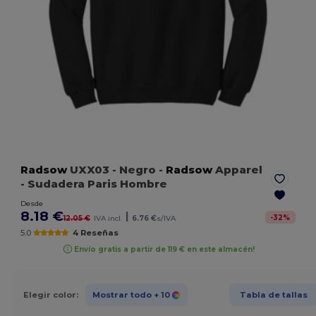
Radsow
UXX03
- Negro
-
Radsow
Apparel
- Sudadera Paris Hombre
Desde
8.18 €
|
-
32
%
12.05 €
IVA incl.
6.76 €
s/IVA
5.0
4 Reseñas
Envío gratis a partir de 119 € en este almacén!
Elegir color:
Mostrar todo
+ 10
Tabla de tallas