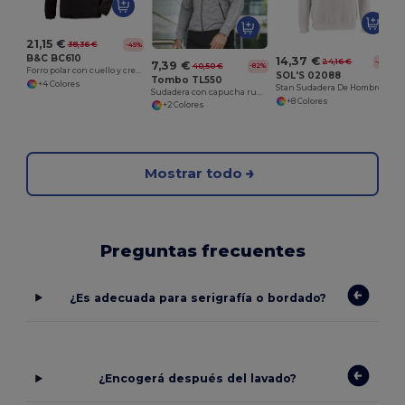
21,15 €
38,36 €
-45%
B&C BC610
14,37 €
24,16 €
-41%
7,39 €
40,50 €
-82%
Forro polar con cuello y cremallera para hombre
SOL'S 02088
Tombo TL550
+4 Colores
Stan Sudadera De Hombre Con Cuello Con Cremallera
Sudadera con capucha running para hombre
+8 Colores
+2 Colores
Mostrar todo
Preguntas frecuentes
¿Es adecuada para serigrafía o bordado?
¿Encogerá después del lavado?