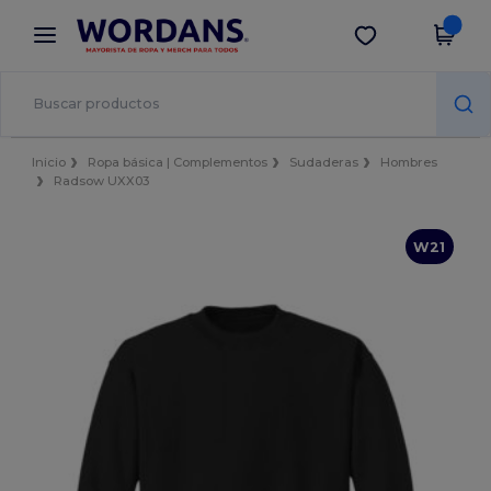
×
App de Wordans
Descargar app
¡Mejores precios en app!
Inicio
Ropa básica | Complementos
Sudaderas
Hombres
Radsow UXX03
W21