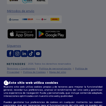
Métodos de envío
Síguenos
2026. Todos los derechos reservados
Términos y Condiciones
|
Política de personalización
|
Política de
Privacidad
|
Política de Cookies
|
Mapa del sitio
Este sitio web utiliza cookies
Madrid
|
Barcelona
|
Valencia
|
Seville
|
Zaragoza
|
Málaga
|
Murcia
|
Palma
|
Bilbao
|
Alicante
Nuestro sitio web utiliza cookies propias y de terceros para mejorar la funcionalidad
general, recordar tus preferencias, analizar el rendimiento del sitio web y garantizar
una experiencia de navegación fluida y personalizada, que incluye contenido adaptado,
interacciones optimizadas con nuestro sitio web y publicidad.
Puedes gestionar tus preferencias de cookies en cualquier momento. Las cookies
esenciales, que son necesarias para el funcionamiento del sitio web, no pueden ser