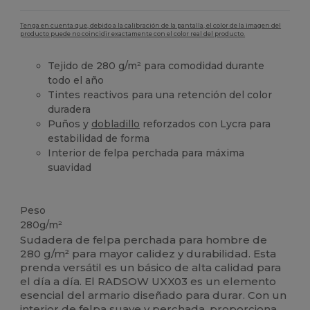
Tenga en cuenta que, debido a la calibración de la pantalla, el color de la imagen del
producto puede no coincidir exactamente con el color real del producto.
Tejido de 280 g/m² para comodidad durante
todo el año
Tintes reactivos para una retención del color
duradera
Puños y
dobladillo
reforzados con Lycra para
estabilidad de forma
Interior de felpa perchada para máxima
suavidad
Alto stock
Peso
280g/m²
Sudadera de felpa perchada para hombre de
280 g/m² para mayor calidez y durabilidad. Esta
prenda versátil es un básico de alta calidad para
el día a día. El RADSOW UXX03 es un elemento
esencial del armario diseñado para durar. Con un
interior de felpa suave y perchada, proporciona