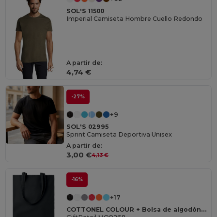
SOL'S 11500
Imperial Camiseta Hombre Cuello Redondo
A partir de:
4,74 €
-27%
+9
SOL'S 02995
Sprint Camiseta Deportiva Unisex
A partir de:
3,00 €
4,13 €
-16%
+17
COTTONEL COLOUR + Bolsa de algodón 140 gr / m²