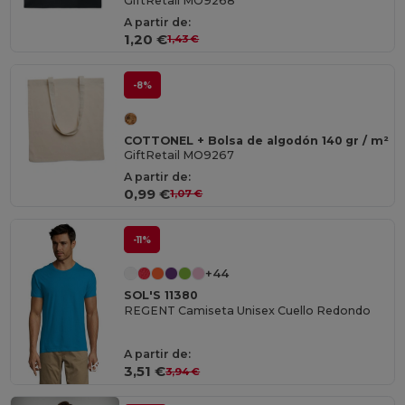
GiftRetail MO9268
A partir de:
1,20 €
1,43 €
-8%
COTTONEL + Bolsa de algodón 140 gr / m²
GiftRetail MO9267
A partir de:
0,99 €
1,07 €
-11%
+44
SOL'S 11380
REGENT Camiseta Unisex Cuello Redondo
A partir de:
3,51 €
3,94 €