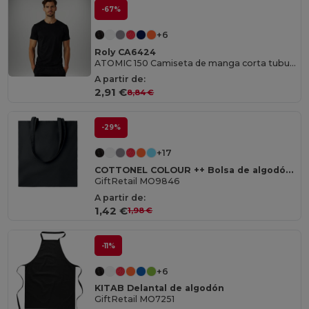
-67%
+6
Roly CA6424
ATOMIC 150 Camiseta de manga corta tubular
A partir de:
2,91 €
8,84 €
-29%
+17
COTTONEL COLOUR ++ Bolsa de algodón 180 gr/m² MO9846-
GiftRetail MO9846
A partir de:
1,42 €
1,98 €
-11%
+6
KITAB Delantal de algodón
GiftRetail MO7251