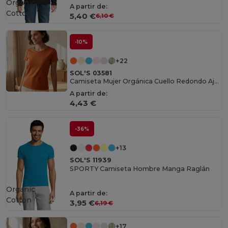
Organic
A partir de:
Cotton
5,40 €
6,10 €
-10%
+22
SOL'S 03581
Camiseta Mujer Orgánica Cuello Redondo Ajustada
A partir de:
4,43 €
-36%
+13
SOL'S 11939
SPORTY Camiseta Hombre Manga Raglán
Organic
A partir de:
Cotton
3,95 €
6,19 €
+17