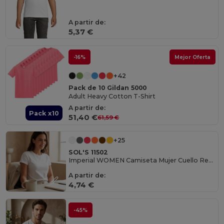
A partir de:
5,37 €
-16%
Mejor Oferta
+42
Pack de 10 Gildan 5000
Adult Heavy Cotton T-Shirt
A partir de:
Pack x10
51,40 €
61,59 €
+25
SOL'S 11502
Imperial WOMEN Camiseta Mujer Cuello Redondo
A partir de:
4,74 €
-45%