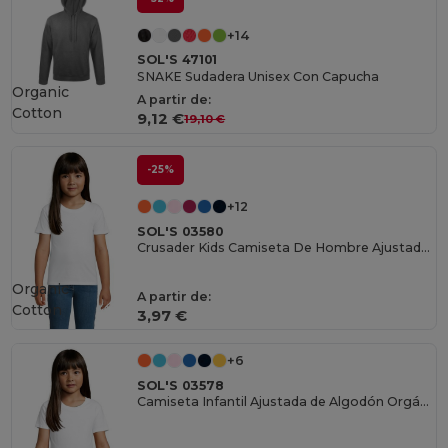
+14
SOL'S 47101
SNAKE Sudadera Unisex Con Capucha
Organic
A partir de:
Cotton
9,12 €
19,10 €
-25%
+12
SOL'S 03580
Crusader Kids Camiseta De Hombre Ajustada De Cuello Redondo
Organic
A partir de:
Cotton
3,97 €
+6
SOL'S 03578
Camiseta Infantil Ajustada de Algodón Orgánico