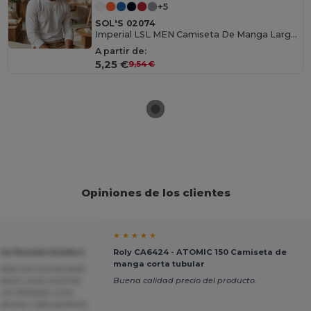
+5
SOL'S 02074
Imperial LSL MEN Camiseta De Manga Larga De Hombre
A partir de:
5,25 €
9,54 €
Opiniones de los clientes
★ ★ ★ ★ ★
seta Pesada Hombre
Roly CA6424 - ATOMIC 150 Camiseta de
manga corta tubular
ado tal cual las pedí.
egaron unas cuantas
Buena calidad precio del producto.
e me faltaban unos
 demás, todo perfecto.