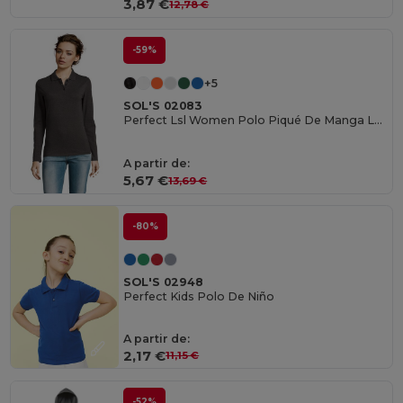
3,87 €
12,78 €
-59%
+5
SOL'S 02083
Perfect Lsl Women Polo Piqué De Manga Larga De Mujer
A partir de:
5,67 €
13,69 €
-80%
SOL'S 02948
Perfect Kids Polo De Niño
A partir de:
2,17 €
11,15 €
-52%