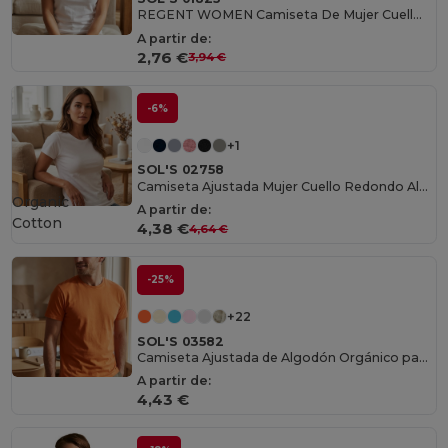
REGENT WOMEN Camiseta De Mujer Cuello Redondo
A partir de:
2,76 €
3,94 €
-6%
+1
SOL'S 02758
Camiseta Ajustada Mujer Cuello Redondo Algodón
Organic
A partir de:
Cotton
4,38 €
4,64 €
-25%
+22
SOL'S 03582
Camiseta Ajustada de Algodón Orgánico para Hombre
A partir de:
4,43 €