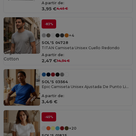
A partir de:
3,95 €
4,45 €
-83%
+4
SOL'S 04728
TITAN Camiseta Unisex Cuello Redondo
Organic
A partir de:
Cotton
2,47 €
14,34 €
SOL'S 03564
Epic Camiseta Unisex Ajustada De Punto Liso Y Cuello Redondo
A partir de:
3,46 €
-45%
+20
SOL'S 01825