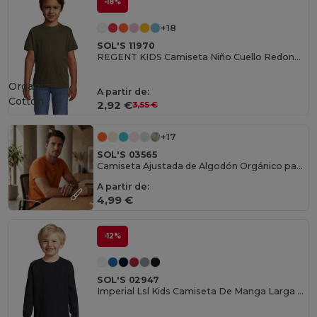
-18%
+18
SOL'S 11970
REGENT KIDS Camiseta Niño Cuello Redondo
Organic
A partir de:
Cotton
2,92 €
3,55 €
+17
SOL'S 03565
Camiseta Ajustada de Algodón Orgánico para Hombre
A partir de:
4,99 €
-12%
SOL'S 02947
Imperial Lsl Kids Camiseta De Manga Larga De Niño