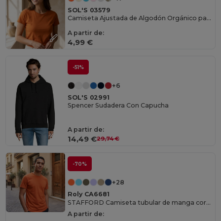
SOL'S 03579
Camiseta Ajustada de Algodón Orgánico para Mujer
A partir de:
4,99 €
-51%
+6
SOL'S 02991
Spencer Sudadera Con Capucha
A partir de:
14,49 €
29,74 €
-70%
+28
Roly CA6681
STAFFORD Camiseta tubular de manga corta
A partir de: