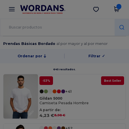
×
App de Wordans
Descargar app
¡Mejores precios en app!
Prendas Básicas Bordado
al por mayor y al por menor
Ordenar por
Filtrar
✓
645 resultados.
-53%
Best Seller
+41
Gildan 5000
Camiseta Pesada Hombre
A partir de:
4,23 €
8,98 €
+62