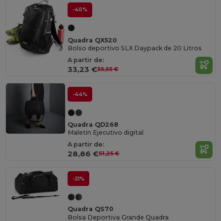
-40%
Quadra QX520
Bolso deportivo SLX Daypack de 20 Litros
A partir de:
33,23 €
55,55 €
-44%
Quadra QD268
Maletin Ejecutivo digital
A partir de:
28,86 €
51,25 €
-21%
Quadra QS70
Bolsa Deportiva Grande Quadra