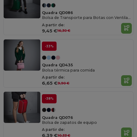
Quadra QD086
Bolsa de Transporte para Botas con Ventilación
A partir de:
9,45 €
16,30 €
-33%
Quadra QD435
Bolsa térmica para comida
A partir de:
6,65 €
9,90 €
-38%
Quadra QD076
Bolsa de zapatos de equipo
A partir de:
6,39 €
10,33 €