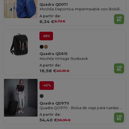
Quadra QD071
Mochila Deportiva Impermeable con Bolsillo Frontal
A partir de:
6,34 €
6,73 €
-58%
Quadra QD615
Mochila Vintage Rucksack
A partir de:
16,98 €
40,35 €
-40%
Quadra QD970
Quadra QD970 - Bolsa de viaje para ruedas Tungsten ™
A partir de:
54,40 €
90,95 €