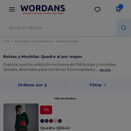
×
App de Wordans
Descargar app
¡Mejores precios en app!
Inicio
Ropa básica | Complementos
Bolsas & Mochilas
Bolsas y Mochilas Quadra al por mayor
Explora nuestra selección exclusiva de 108 bolsas y mochilas
Quadra, diseñadas para combinar funcionalidad y …
Ver más
Ordenar por
Filtrar
✓
108 resultados.
-7%
Quadra QD442