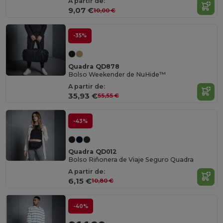
A partir de:
9,07 €
10,00 €
-35%
Quadra QD878
Bolso Weekender de NuHide™
A partir de:
35,93 €
55,55 €
-43%
Quadra QD012
Bolso Riñonera de Viaje Seguro Quadra
A partir de:
6,15 €
10,80 €
-40%