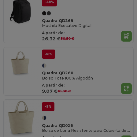
-48%
Quadra QD269
Mochila Executive Digital
A partir de:
26,32 €
50,50 €
-16%
Quadra QD260
Bolso Tote 100% Algodón
A partir de:
9,07 €
10,80 €
-9%
Quadra QD026
Bolsa de Lona Resistente para Cubierta de Barco