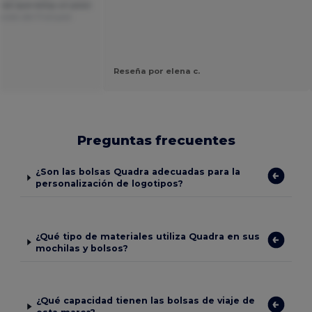
 así que estoy un poco
cido del Français
Reseña por elena c.
Preguntas frecuentes
¿Son las bolsas Quadra adecuadas para la
personalización de logotipos?
¿Qué tipo de materiales utiliza Quadra en sus
mochilas y bolsos?
¿Qué capacidad tienen las bolsas de viaje de