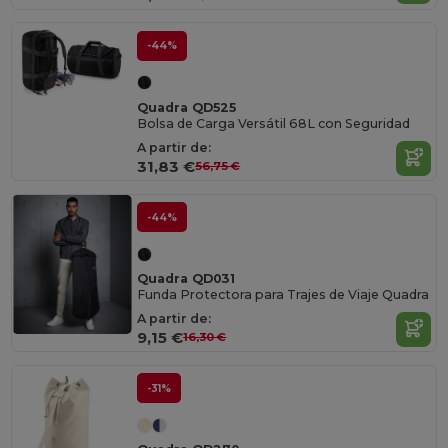
-44%
Quadra QD525
Bolsa de Carga Versátil 68L con Seguridad
A partir de:
31,83 €
56,75 €
-44%
Quadra QD031
Funda Protectora para Trajes de Viaje Quadra
A partir de:
9,15 €
16,30 €
-31%