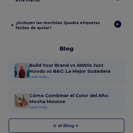
esta marca?
¿Incluyen las mochilas Quadra etiquetas
fáciles de quitar?
Blog
Build Your Brand vs AWDis Just
Hoods vs B&C: La Mejor Sudadera
Leer más...
Cómo Combinar el Color del Año:
Mocha Mousse
Leer más...
Ir al Blog