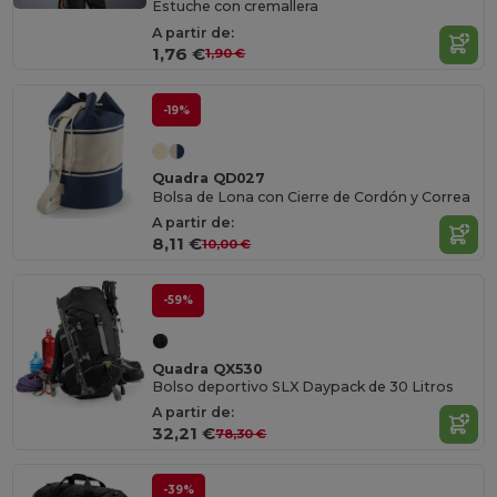
Estuche con cremallera
A partir de:
1,76 €
1,90 €
-19%
Quadra QD027
Bolsa de Lona con Cierre de Cordón y Correa
A partir de:
8,11 €
10,00 €
-59%
Quadra QX530
Bolso deportivo SLX Daypack de 30 Litros
A partir de:
32,21 €
78,30 €
-39%