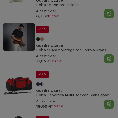
Quadra QD270
Bolsa de hombro de lona
A partir de:
8,11 €
11,80 €
-38%
Quadra QD879
Bolsa de Aseo Vintage con Forro a Rayas
A partir de:
11,05 €
17,70 €
-38%
Quadra QS070
Bolsa Deportiva Multiusos con Gran Capacidad
A partir de:
18,69 €
30,25 €