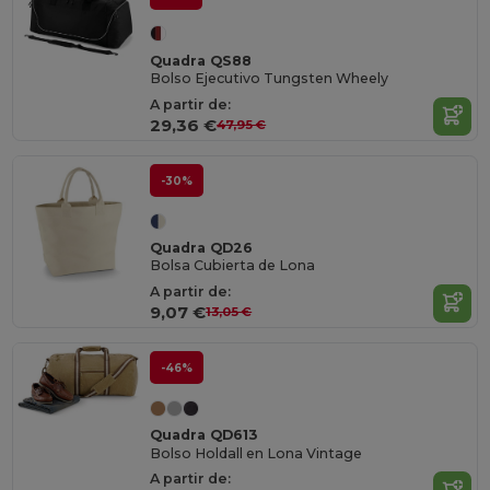
Quadra QS88
Bolso Ejecutivo Tungsten Wheely
A partir de:
29,36 €
47,95 €
-30%
Quadra QD26
Bolsa Cubierta de Lona
A partir de:
9,07 €
13,05 €
-46%
Quadra QD613
Bolso Holdall en Lona Vintage
A partir de: