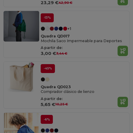
23,29 €
42,90 €
-13%
+1
Quadra QD017
Mochila Saco Impermeable para Deportes
A partir de:
3,00 €
3,44 €
-45%
Quadra QD023
Comprador clásico de lienzo
A partir de:
5,65 €
10,25 €
-6%