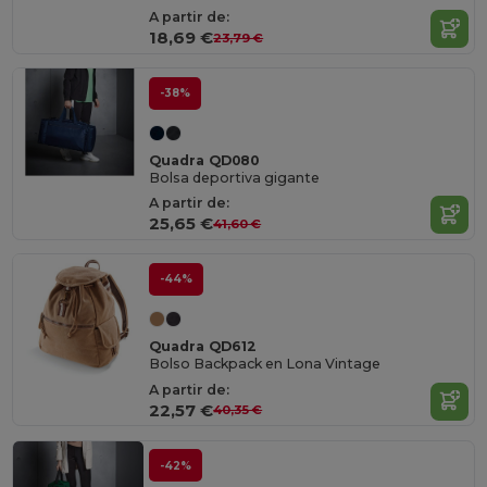
A partir de:
18,69 €
23,79 €
-38%
Quadra QD080
Bolsa deportiva gigante
A partir de:
25,65 €
41,60 €
-44%
Quadra QD612
Bolso Backpack en Lona Vintage
A partir de:
22,57 €
40,35 €
-42%