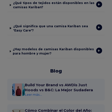
¿Qué tipos de tejidos están disponibles en las
camisas Kariban?
¿Qué significa que una camisa Kariban sea
'Easy Care'?
¿Hay modelos de camisas Kariban disponibles
para hombre y mujer?
Blog
Build Your Brand vs AWDis Just
Hoods vs B&C: La Mejor Sudadera
Leer más...
Cómo Combinar el Color del Año: