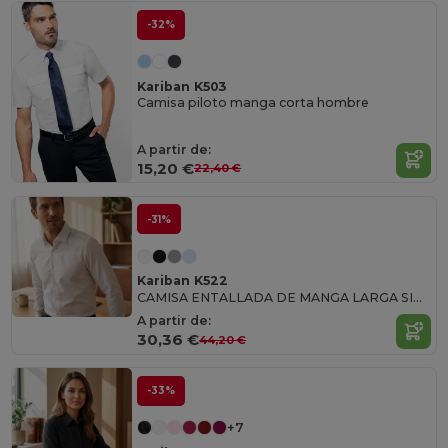
-32%
Kariban K503
Camisa piloto manga corta hombre
A partir de:
15,20 €
22,40 €
-31%
Kariban K522
CAMISA ENTALLADA DE MANGA LARGA SIN PLANCHADO
A partir de:
30,36 €
44,20 €
-33%
+7