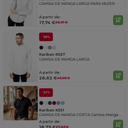
CAMISA DE MANGA LARGA PARA MUJER
A partir de:
17,74 €
26,91 €
-38%
Kariban K537
CAMISA DE MANGA LARGA
A partir de:
26,62 €
43,06 €
-32%
Kariban K531
CAMISA DE MANGA CORTA Camisa Manga Corta Hombre
A partir de:
18,79 €
27,63 €