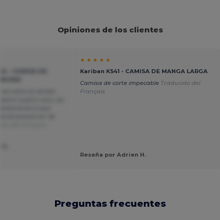
Opiniones de los clientes
★ ★ ★ ★ ★
ICA - CAMISA DE
Kariban K541 - CAMISA DE MANGA LARGA
 MUJER
Camisa de corte impecable
Traducido del
 así como la versión
Français
ara nuestro coro, los
exactamente lo que
erial parece ser de
ido del Français
 S.
Reseña por Adrien H.
Preguntas frecuentes