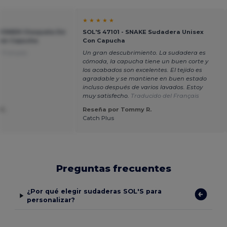
★ ★ ★ ★ ★
 WOMEN Chaqueta De
SOL'S 47101 - SNAKE Sudadera Unisex
Con Capucha
Con Capucha
 Français
Un gran descubrimiento. La sudadera es
cómoda, la capucha tiene un buen corte y
los acabados son excelentes. El tejido es
agradable y se mantiene en buen estado
incluso después de varios lavados. Estoy
muy satisfecho.
Traducido del Français
G.
Reseña por Tommy R.
Catch Plus
Preguntas frecuentes
¿Por qué elegir sudaderas SOL'S para
personalizar?