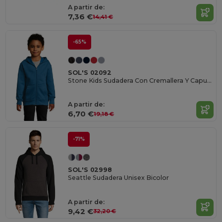
A partir de:
7,36 €
14,41 €
-65%
SOL'S 02092
Stone Kids Sudadera Con Cremallera Y Capucha
A partir de:
6,70 €
19,18 €
-71%
SOL'S 02998
Seattle Sudadera Unisex Bicolor
A partir de:
9,42 €
32,20 €