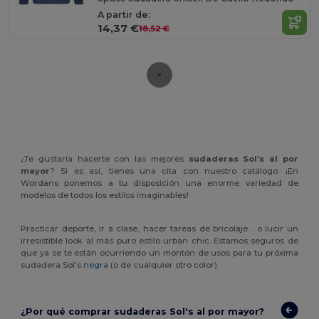
A partir de:
14,37 €
18,52 €
¿Te gustaría hacerte con las mejores
sudaderas Sol's al por
mayor
? Si es así, tienes una cita con nuestro catálogo. ¡En
Wordans ponemos a tu disposición una enorme variedad de
modelos de todos los estilos imaginables!
Practicar deporte, ir a clase, hacer tareas de bricolaje… o lucir un
irresistible look al más puro estilo urban chic. Estamos seguros de
que ya se te están ocurriendo un montón de usos para tu próxima
sudadera Sol's
negra
(o de cualquier otro color).
¿Por qué comprar sudaderas Sol's al por mayor?