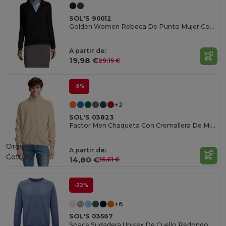
SOL'S 90012
Golden Women Rebeca De Punto Mujer Con Cuello Pico
A partir de:
19,98 €
29,15 €
-5%
+2
SOL'S 03823
Factor Men Chaqueta Con Cremallera De Microfibra Para Hombre
Organic
A partir de:
Cotton
14,80 €
15,61 €
-22%
+6
SOL'S 03567
Space Sudadera Unisex De Cuello Redondo