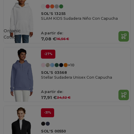
SOL'S 13255
SLAM KIDS Sudadera Niño Con Capucha
Organic
A partir de:
Cotton
7,08 €
16,56 €
-27%
+10
SOL'S 03568
Stellar Sudadera Unisex Con Capucha
A partir de:
17,91 €
24,52 €
-31%
SOL'S 00550