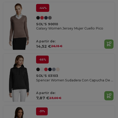
-44%
SOL'S 90010
Galaxy Women Jersey Mujer Cuello Pico
A partir de:
14,52 €
26,15 €
-66%
SOL'S 03103
Spencer Women Sudadera Con Capucha De Mujer
A partir de:
7,87 €
23,00 €
-31%