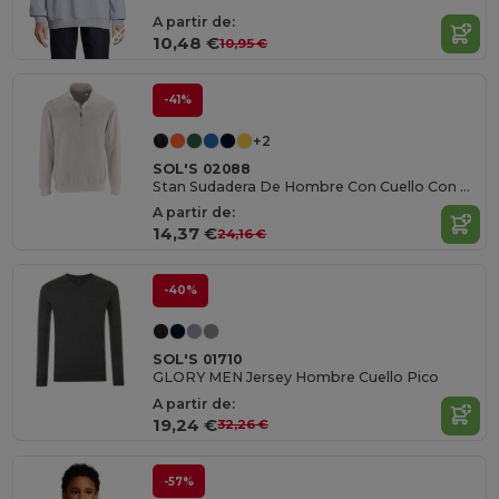
A partir de:
10,48 €
10,95 €
-41%
+2
SOL'S 02088
Stan Sudadera De Hombre Con Cuello Con Cremallera
A partir de:
14,37 €
24,16 €
-40%
SOL'S 01710
GLORY MEN Jersey Hombre Cuello Pico
A partir de:
19,24 €
32,26 €
-57%