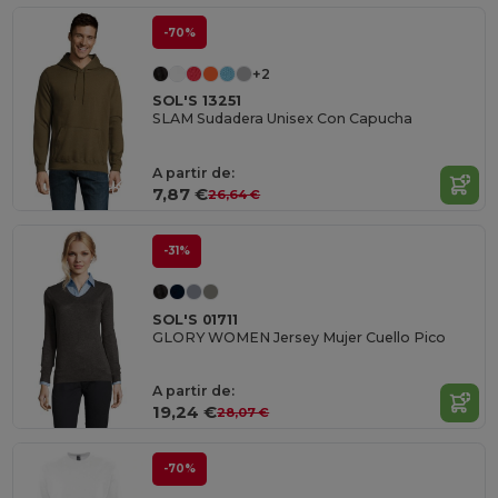
-70%
+2
SOL'S 13251
SLAM Sudadera Unisex Con Capucha
A partir de:
7,87 €
26,64 €
-31%
SOL'S 01711
GLORY WOMEN Jersey Mujer Cuello Pico
A partir de:
19,24 €
28,07 €
-70%