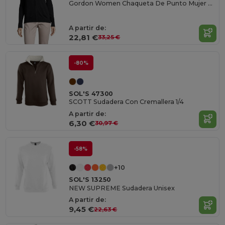
Gordon Women Chaqueta De Punto Mujer Con Cremallera
A partir de:
22,81 €
33,25 €
-80%
SOL'S 47300
SCOTT Sudadera Con Cremallera 1/4
A partir de:
6,30 €
30,97 €
-58%
+10
SOL'S 13250
NEW SUPREME Sudadera Unisex
A partir de:
9,45 €
22,63 €