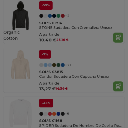
-59%
+2
SOL'S 01714
STONE Sudadera Con Cremallera Unisex
Organic
A partir de:
Cotton
10,40 €
25,16 €
-7%
+21
SOL'S 03815
Condor Sudadera Con Capucha Unisex
A partir de:
13,27 €
14,34 €
-49%
+5
SOL'S 01168
SPIDER Sudadera De Hombre De Cuello Redondo