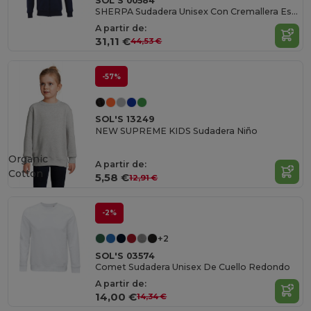
SOL'S 00584
SHERPA Sudadera Unisex Con Cremallera Estilo "Sherpa"
A partir de:
31,11 €
44,53 €
-57%
SOL'S 13249
NEW SUPREME KIDS Sudadera Niño
Organic
A partir de:
Cotton
5,58 €
12,91 €
-2%
+2
SOL'S 03574
Comet Sudadera Unisex De Cuello Redondo
A partir de:
14,00 €
14,34 €