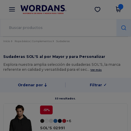
×
App de Wordans
Descargar app
¡Mejores precios en app!
Inicio
Ropa básica | Complementos
Sudaderas
Sudaderas SOL'S al por Mayor y para Personalizar
Explora nuestra amplia selección de sudaderas SOL'S, la marca
referente en calidad y versatilidad para el sec…
Ver más
Ordenar por
Filtrar
✓
53 resultados.
-51%
+6
SOL'S 02991