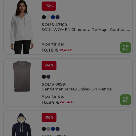
-73%
SOL'S 47100
SOUL WOMEN Chaqueta De Mujer Contrastada Con Capucha
A partir de:
10,16 €
37,49 €
-34%
SOL'S 00591
Gentlemen Jersey Unisex Sin Manga
A partir de:
16,34 €
24,64 €
-30%