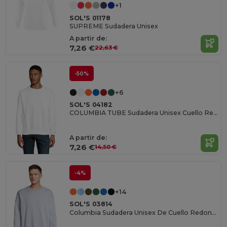
+1
SOL'S 01178
SUPREME Sudadera Unisex
A partir de:
7,26 €
22,63 €
-50%
+6
SOL'S 04182
COLUMBIA TUBE Sudadera Unisex Cuello Redondo
A partir de:
7,26 €
14,50 €
-4%
+14
SOL'S 03814
Columbia Sudadera Unisex De Cuello Redondo