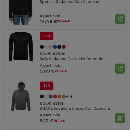
Spencer Sudadera Con Capucha
A partir de:
14,49 €
29,74 €
-56%
+1
SOL'S 02990
Sully Sudadera De Cuello Redondo
A partir de:
9,69 €
21,92 €
-52%
+14
SOL'S 47101
SNAKE Sudadera Unisex Con Capucha
A partir de:
9,12 €
19,10 €