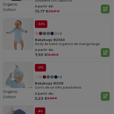
Sudadera con capucha
Organic
A partir de:
Cotton
13,17 €
23,01 €
-34%
+2
Babybugz BZ030
Body de bebé orgánico de manga larga
A partir de:
7,93 €
12,00 €
-21%
+3
Babybugz BZ015
Gorro de un niño para bebés
Organic
A partir de:
Cotton
5,23 €
6,59 €
-8%