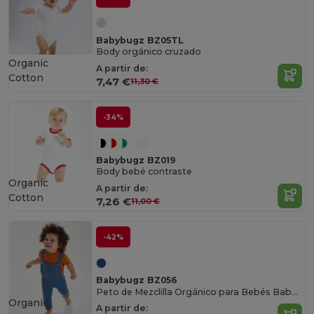
Babybugz BZ05TL
Body orgánico cruzado
Organic
A partir de:
Cotton
7,47 €
11,30 €
-34%
Babybugz BZ019
Body bebé contraste
Organic
A partir de:
Cotton
7,26 €
11,00 €
-42%
Babybugz BZ056
Peto de Mezclilla Orgánico para Bebés Babybugz
Organic
A partir de: