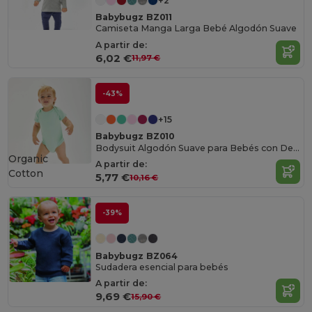
+2
Babybugz BZ011
Camiseta Manga Larga Bebé Algodón Suave
A partir de:
6,02 €
11,97 €
-43%
+15
Babybugz BZ010
Bodysuit Algodón Suave para Bebés con Detalles
Organic
A partir de:
Cotton
5,77 €
10,16 €
-39%
Babybugz BZ064
Sudadera esencial para bebés
A partir de:
9,69 €
15,90 €