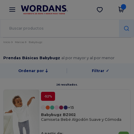
×
App de Wordans
Descargar app
¡Mejores precios en app!
Inicio
Marcas
Babybugz
Prendas Básicas Babybugz
al por mayor y al por menor
Ordenar por
Filtrar
✓
26 resultados.
-52%
+15
Babybugz BZ002
Camiseta Bebé Algodón Suave y Cómoda
A partir de: