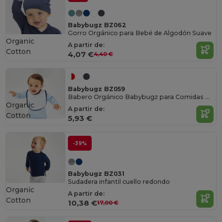
Babybugz BZ062
Gorro Orgánico para Bebé de Algodón Suave
Organic
A partir de:
Cotton
4,07 €
4,40 €
Babybugz BZ059
Babero Orgánico Babybugz para Comidas Limpias
Organic
A partir de:
Cotton
5,93 €
-39%
Babybugz BZ031
Sudadera infantil cuello redondo
Organic
A partir de:
Cotton
10,38 €
17,00 €