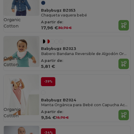
Babybugz BZ053
Chaqueta vaquera bebé
Organic
A partir de:
Cotton
17,96 €
30,70 €
Babybugz BZ023
Babero Bandana Reversible de Algodón Orgánico
Organic
A partir de:
Cotton
5,81 €
-39%
Babybugz BZ024
Manta Orgánica para Bebé con Capucha Acogedora
Organic
A partir de:
Cotton
9,54 €
15,70 €
-34%