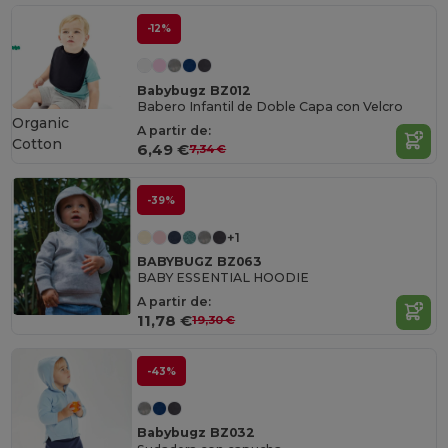
-12%
Babybugz BZ012
Babero Infantil de Doble Capa con Velcro
Organic
A partir de:
Cotton
6,49 €
7,34 €
-39%
+1
BABYBUGZ BZ063
BABY ESSENTIAL HOODIE
A partir de:
11,78 €
19,30 €
-43%
Babybugz BZ032