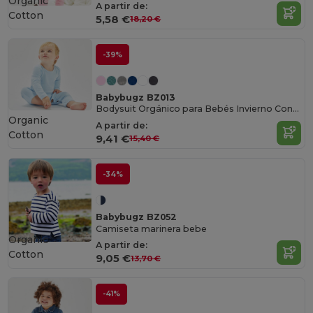
Organic
A partir de:
Cotton
5,58 €
18,20 €
-39%
Babybugz BZ013
Bodysuit Orgánico para Bebés Invierno Confortable
Organic
A partir de:
Cotton
9,41 €
15,40 €
-34%
Babybugz BZ052
Camiseta marinera bebe
Organic
A partir de:
Cotton
9,05 €
13,70 €
-41%