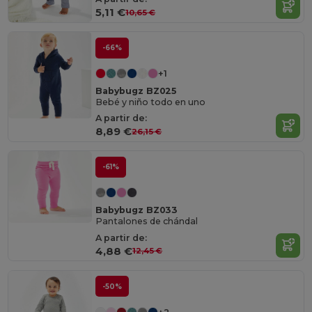
5,11 €
10,65 €
-66%
+1
Babybugz BZ025
Bebé y niño todo en uno
A partir de:
8,89 €
26,15 €
-61%
Babybugz BZ033
Pantalones de chándal
A partir de:
4,88 €
12,45 €
-50%