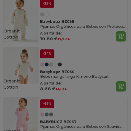
-39%
Babybugz BZ035
Pijamas Orgánicos para Bebés con Protección Completa
Organic
A partir de:
Cotton
10,80 €
17,70 €
-34%
Babybugz BZ060
Bebé manga larga Kimono Bodysuit
Organic
A partir de:
Cotton
8,68 €
13,10 €
-69%
BABYBUGZ BZ067
Pijamas Orgánicos para Bebés con Suavidad Extra