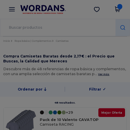
×
App de Wordans
Descargar app
¡Mejores precios en app!
Inicio
Ropa básica | Complementos
Camisetas
Compra Camisetas Baratas desde 2,17€ : el Precio que
Buscas, la Calidad que Mereces
Descubre más de 48 referencias de ropa básica y complementos,
con una amplia selección de camisetas baratas p…
Ver más
Ordenar por
Filtrar
✓
48 resultados.
+29
Mejor Oferta
Pack de 10 Valento CAVATOP
Camiseta RACING