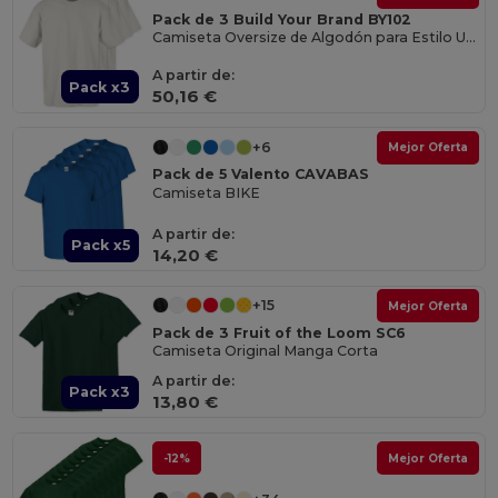
Pack de 3 Build Your Brand BY102
Camiseta Oversize de Algodón para Estilo Urbano
A partir de:
Pack x3
50,16 €
+6
Mejor Oferta
Pack de 5 Valento CAVABAS
Camiseta BIKE
A partir de:
Pack x5
14,20 €
+15
Mejor Oferta
Pack de 3 Fruit of the Loom SC6
Camiseta Original Manga Corta
A partir de:
Pack x3
13,80 €
-12%
Mejor Oferta