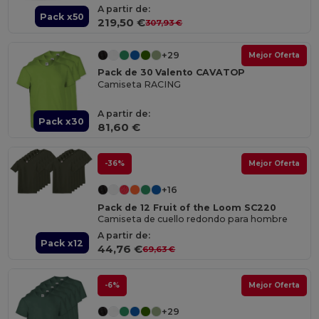
A partir de:
Pack x50
219,50 €
307,93 €
+29
Mejor Oferta
Pack de 30 Valento CAVATOP
Camiseta RACING
A partir de:
Pack x30
81,60 €
-36%
Mejor Oferta
+16
Pack de 12 Fruit of the Loom SC220
Camiseta de cuello redondo para hombre
A partir de:
Pack x12
44,76 €
69,63 €
-6%
Mejor Oferta
+29