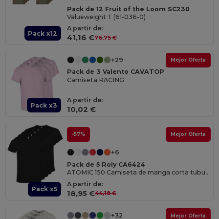
Pack de 12 Fruit of the Loom SC230
Valueweight T (61-036-0)
A partir de:
Pack x12
41,16 €
76,75 €
+29
Mejor Oferta
Pack de 3 Valento CAVATOP
Camiseta RACING
A partir de:
Pack x3
10,02 €
-57%
Mejor Oferta
+6
Pack de 5 Roly CA6424
ATOMIC 150 Camiseta de manga corta tubular
A partir de:
Pack x5
18,95 €
44,18 €
+32
Mejor Oferta