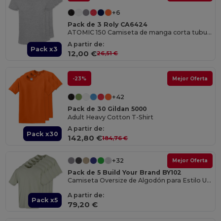
+6
Pack de 3 Roly CA6424
ATOMIC 150 Camiseta de manga corta tubular
A partir de:
Pack x3
12,00 €
26,51 €
-23%
Mejor Oferta
+42
Pack de 30 Gildan 5000
Adult Heavy Cotton T-Shirt
A partir de:
Pack x30
142,80 €
184,76 €
+32
Mejor Oferta
Pack de 5 Build Your Brand BY102
Camiseta Oversize de Algodón para Estilo Urbano
A partir de:
Pack x5
79,20 €