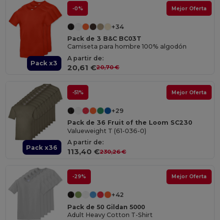
-0%
Mejor Oferta
+34
Pack de 3 B&C BC03T
Camiseta para hombre 100% algodón
A partir de:
Pack x3
20,61 €
20,70 €
-51%
Mejor Oferta
+29
Pack de 36 Fruit of the Loom SC230
Valueweight T (61-036-0)
A partir de:
Pack x36
113,40 €
230,26 €
-29%
Mejor Oferta
+42
Pack de 50 Gildan 5000
Adult Heavy Cotton T-Shirt