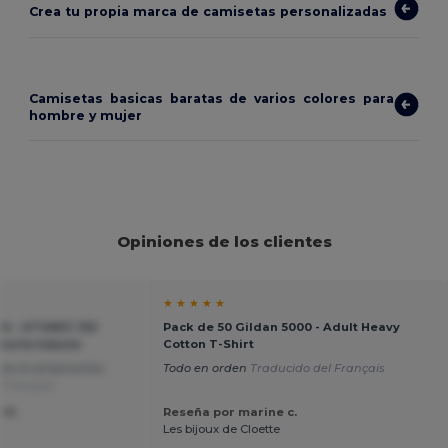
Crea tu propia marca de camisetas personalizadas
Camisetas basicas baratas de varios colores para
hombre y mujer
Opiniones de los clientes
★ ★ ★ ★ ★
24 - ATOMIC 150
Pack de 50 Gildan 5000 - Adult Heavy
orta tubular
Cotton T-Shirt
, es el compromiso
Todo en orden
Traducido del Français
 Français
 M.
Reseña por marine c.
Les bijoux de Cloette