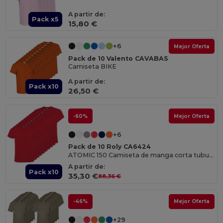
A partir de:
Pack x5
15,80 €
+6
Mejor Oferta
Pack de 10 Valento CAVABAS
Camiseta BIKE
A partir de:
Pack x10
26,50 €
-60%
Mejor Oferta
+6
Pack de 10 Roly CA6424
ATOMIC 150 Camiseta de manga corta tubular
A partir de:
Pack x10
35,30 €
88,36 €
-46%
Mejor Oferta
+29