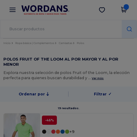
×
App de Wordans
Descargar app
¡Mejores precios en app!
Inicio
Ropa básica | Complementos
Camisetas
Polos
POLOS FRUIT OF THE LOOM AL POR MAYOR Y AL POR
MENOR
Explora nuestra selección de polos Fruit of the Loom, la elección
perfecta para quienes buscan durabilidad y …
Ver más
Ordenar por
Filtrar
✓
19 resultados.
-46%
+9