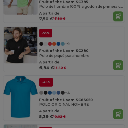
Fruit of the Loom SC385
Polo de hombre 100 % algodón de primera calidad
A partir de:
7,50 €
13,80 €
-55%
+9
Fruit of the Loom SC280
Polo de piqué para hombre
A partir de:
6,94 €
15,40 €
-46%
+4
Fruit of the Loom SC63050
POLO ORIGINAL HOMBRE
A partir de:
5,39 €
10,02 €