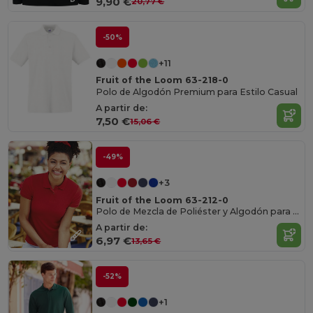
9,90 €
20,77 €
-50%
+11
Fruit of the Loom 63-218-0
Polo de Algodón Premium para Estilo Casual
A partir de:
7,50 €
15,06 €
-49%
+3
Fruit of the Loom 63-212-0
Polo de Mezcla de Poliéster y Algodón para Uso Diario
A partir de:
6,97 €
13,65 €
-52%
+1