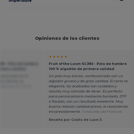
imperdible
Opiniones de los clientes
★ ★ ★ ★ ★
385 - Polo de hombre
Fruit of the Loom SC385 - Polo de hombre
imera calidad
100 % algodón de primera calidad
porta bien en el
Un polo muy bonito, confeccionado con un
or y forma, se
algodón grueso y de gran calidad. El corte es
aducido del Dutch
elegante, los acabados son cuidados y
resulta muy cómodo de llevar. Es perfecto
para personalizarlo mediante bordado, DTF
o flocado, con un resultado excelente. Muy
buena relación calidad-precio, lo recomiendo
encarecidamente.
Traducido del Français
Reseña por Goûts de Luxe 3.