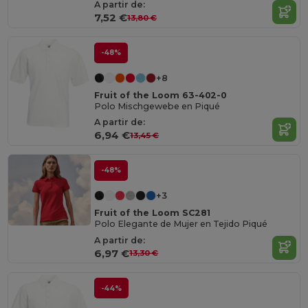
A partir de:
7,52 €
13,80 €
-48%
+8
Fruit of the Loom 63-402-0
Polo Mischgewebe en Piqué
A partir de:
6,94 €
13,45 €
-48%
+3
Fruit of the Loom SC281
Polo Elegante de Mujer en Tejido Piqué
A partir de:
6,97 €
13,30 €
-44%