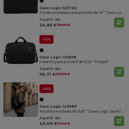
Case Logic 120726
Funda reciclada para portátil de 14" "Case Logic Invigo"
A partir de:
34,95 €
78,46 €
-47%
Case Logic 120608
maletín para portátil de 15,6" "Propel"
A partir de:
56,71 €
107,35 €
-46%
Case Logic 120689
Mochila reciclada de 15,6" "Case Logic Jaunt" 23L
A partir de:
43,09 €
79,12 €