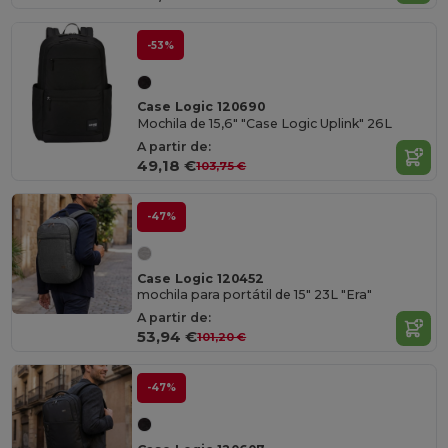
-53%
Case Logic 120690
Mochila de 15,6" "Case Logic Uplink" 26L
A partir de:
49,18 €
103,75 €
-47%
Case Logic 120452
mochila para portátil de 15" 23L "Era"
A partir de:
53,94 €
101,20 €
-47%