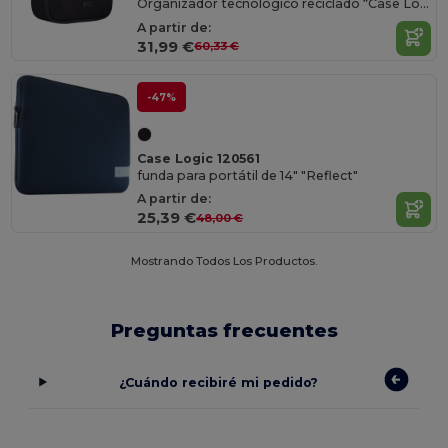
Organizador tecnológico reciclado “Case Logic Invigo”
A partir de:
31,99 €
60,33 €
-47%
Case Logic 120561
funda para portátil de 14" "Reflect"
A partir de:
25,39 €
48,00 €
Mostrando Todos Los Productos.
Preguntas frecuentes
¿Cuándo recibiré mi pedido?