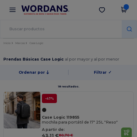
×
App de Wordans
Descargar app
¡Mejores precios en app!
Inicio
Marcas
Case Logic
Prendas Básicas Case Logic
al por mayor y al por menor
Ordenar por
Filtrar
✓
18 resultados.
-47%
Case Logic 119855
mochila para portátil de 17" 25L "Reso"
A partir de:
43,11 €
80,70 €