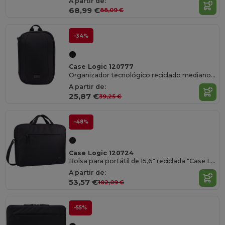
A partir de:
68,99 €
88,09 €
-34%
Case Logic 120777
Organizador tecnológico reciclado mediano “Case Logic Invigo”
A partir de:
25,87 €
39,25 €
-48%
Case Logic 120724
Bolsa para portátil de 15,6" reciclada "Case Logic Invigo"
A partir de:
53,57 €
102,09 €
-55%