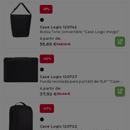
-61%
Case Logic 120742
Bolsa Tote convertible "Case Logic Invigo"
A partir de:
55,65 €
143,12 €
-42%
Case Logic 120727
Funda reciclada para portátil de 15,6" "Case Logic Invigo"
A partir de:
37,92 €
65,44 €
-47%
Case Logic 120722