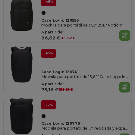
-48%
Case Logic 120556
mochila para portátil de 17,3" 29L "Notion"
A partir de:
86,62 €
165,82 €
-45%
Case Logic 120741
Mochila para portátil de 15,6" "Case Logic Invigo" 25L
A partir de:
75,16 €
136,61 €
-22%
Case Logic 120776
Mochila para portátil de 17" reciclada y expandible "Case Logic Variate"