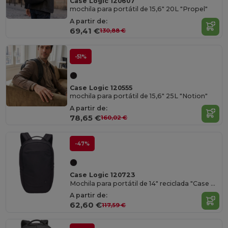
Case Logic 120607
mochila para portátil de 15,6" 20L "Propel"
A partir de:
69,41 €
130,88 €
-51%
Case Logic 120555
mochila para portátil de 15,6" 25L "Notion"
A partir de:
78,65 €
160,02 €
-47%
Case Logic 120723
Mochila para portátil de 14" reciclada "Case Logic Invigo" 14,5L
A partir de:
62,60 €
117,59 €