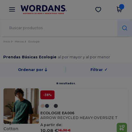
×
App de Wordans
Descargar app
¡Mejores precios en app!
Inicio
Marcas
Ecologie
Prendas Básicas Ecologie
al por mayor y al por menor
Ordenar por
Filtrar
✓
8 resultados.
-38%
ECOLOGIE EA006
ARROW RECYCLED HEAVY OVERSIZE T
Organic
A partir de:
Cotton
10,08 €
16,30 €