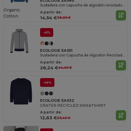
ECOLOGIE EA040
Sudadera con capucha de algodón reciclado. EA040
Organic
A partir de:
Cotton
14,54 €
28,00 €
-41%
ECOLOGIE EA051
Sudadera con Capucha de Algodón Reciclado y Cremallera
A partir de:
26,24 €
44,40 €
-46%
ECOLOGIE EA032
CRATER RECYCLED SWEATSHIRT
A partir de:
12,63 €
23,40 €