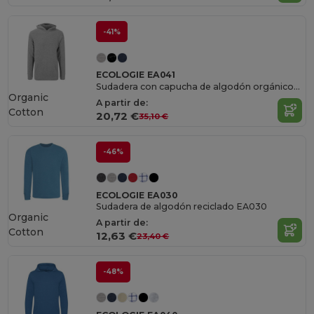
-41%
ECOLOGIE EA041
Sudadera con capucha de algodón orgánico. EA041
Organic
A partir de:
Cotton
20,72 €
35,10 €
-46%
ECOLOGIE EA030
Sudadera de algodón reciclado EA030
Organic
A partir de:
Cotton
12,63 €
23,40 €
-48%