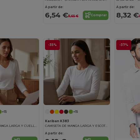
A partir de:
A partir de:
6,54 €
8,32 €
Comprar
11,65 €
-35%
-37%
+15
+15
Kariban K383
CAMISETA DE MANGA LARGA Y CUELLO DE PICO PARA MUJER
CAMISETA DE MANGA LARGA Y ESCOTE REDONDO PARA MUJER
A partir de: