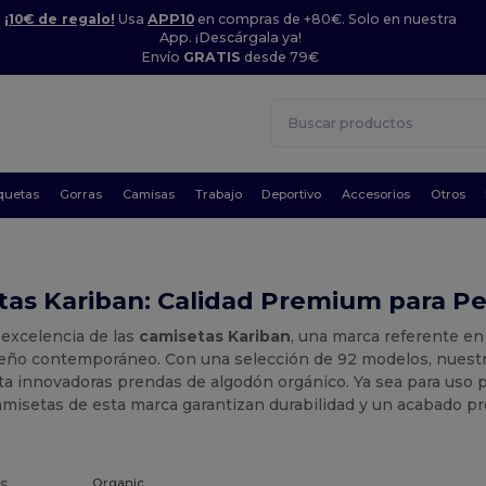
¡10€ de regalo!
Usa
APP10
en compras de +80€. Solo en nuestra
App. ¡Descárgala ya!
Envío
GRATIS
desde 79€
quetas
Gorras
Camisas
Trabajo
Deportivo
Accesorios
Otros
as Kariban: Calidad Premium para Pe
 excelencia de las
camisetas Kariban
, una marca referente en 
iseño contemporáneo. Con una selección de 92 modelos, nuestr
ta innovadoras prendas de algodón orgánico. Ya sea para uso 
camisetas de esta marca garantizan durabilidad y un acabado p
s.
Organic