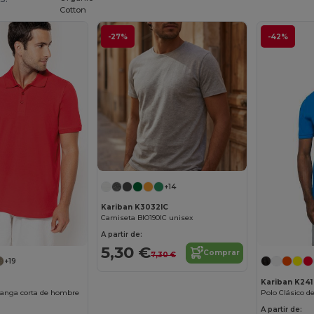
Cotton
-27%
-42%
+14
Kariban K3032IC
Camiseta BIO190IC unisex
A partir de:
5,30 €
Comprar
7,30 €
+19
Kariban K241
manga corta de hombre
Polo Clásico 
A partir de: