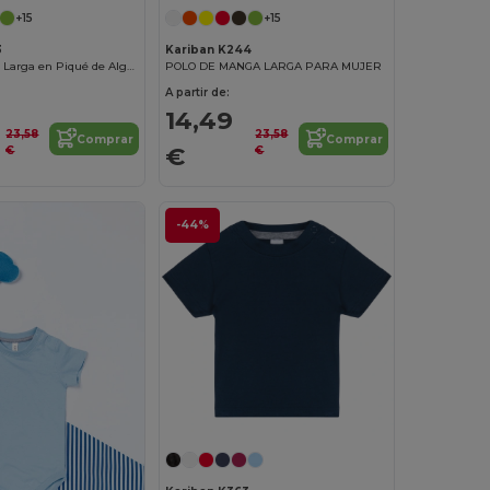
+15
+15
3
Kariban K244
Polo de Manga Larga en Piqué de Algodón para Hombre
POLO DE MANGA LARGA PARA MUJER
A partir de:
14,49
23,58
23,58
Comprar
Comprar
€
€
€
-44%