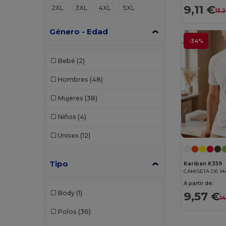
9,11 €
2XL
3XL
4XL
5XL
13,
Género - Edad
-34%
Bebé
(2)
Hombres
(48)
Mujeres
(38)
Niños
(4)
Unisex
(12)
Tipo
Kariban K359
A partir de:
Body
(1)
9,57 €
14
Polos
(36)