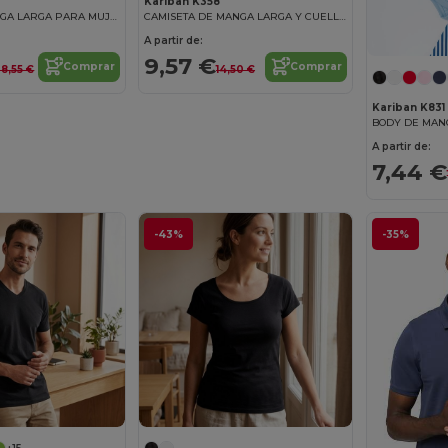
Kariban K358
CAMISA DE MANGA LARGA PARA MUJER
CAMISETA DE MANGA LARGA Y CUELLO DE PICO
A partir de:
9,57 €
Comprar
Comprar
28,55 €
14,50 €
Kariban K831
BODY DE MAN
A partir de:
7,44 €
-43%
-35%