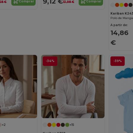
9,12 €
Comprar
Comprar
,58 €
13,98 €
Kariban K24
A partir de:
14,86
€
-34%
-39%
+2
+15