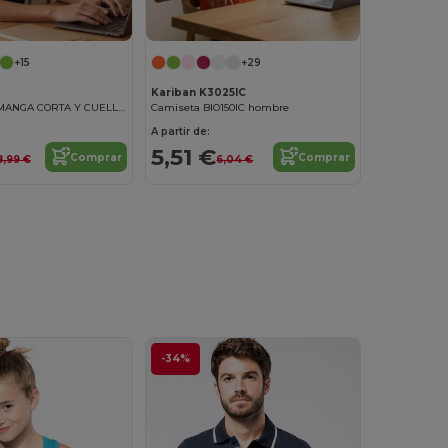
+15
+29
Kariban K3025IC
CAMISETA DE MANGA CORTA Y CUELLO DE PICO PARA MUJER
Camiseta BIO150IC hombre
A partir de:
5,51 €
Comprar
Comprar
8,99 €
6,04 €
-34%