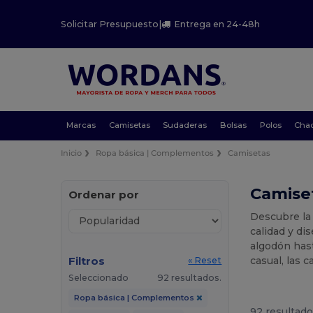
Solicitar Presupuesto
|
Entrega en 24-48h
Marcas
Camisetas
Sudaderas
Bolsas
Polos
Cha
Inicio
Ropa básica | Complementos
Camisetas
Camiset
Ordenar por
Descubre la
calidad y d
algodón has
Filtros
casual, las 
« Reset
Seleccionado
92 resultados.
Ropa básica | Complementos
92 resultado