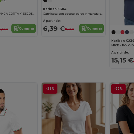
+15
Kariban K384
CAMISETA DE MANGA CORTA Y ESCOTE REDONDO
Camiseta con escote barco y manga corta para mujer
A partir de:
6,39 €
Comprar
Comprar
3,51 €
11,21 €
Kariban K23
MIKE - POLO 
A partir de:
15,15 €
-26%
-22%