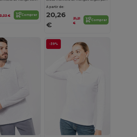
A partir de:
20,26
Comprar
13,33 €
31,21
Comprar
€
€
-39%