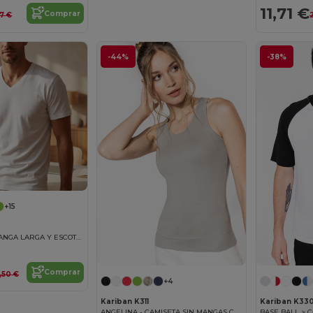
11,71 €
Comprar
27 €
-44%
-38%
+15
CAMISETA DE MANGA LARGA Y ESCOTE REDONDO
Comprar
,50 €
+4
Kariban K311
Kariban K33
ANGELINA - CAMISETA SIN MANGAS Camiseta Sin Mangas Mujer