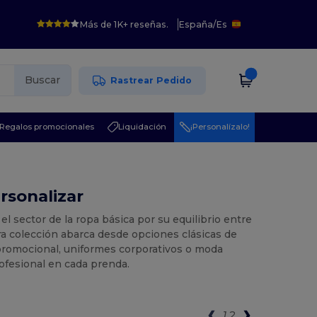
Más de 1K+ reseñas.
España
/
Es
Buscar
Rastrear Pedido
Regalos promocionales
Liquidación
¡Personalízalo!
rsonalizar
el sector de la ropa básica por su equilibrio entre
a colección abarca desde opciones clásicas de
promocional, uniformes corporativos o moda
rofesional en cada prenda.
1
2