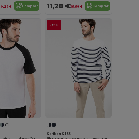
11,28 €
Comprar
Comprar
20,29 €
16,68 €
-35%
+11
0
Kariban K366
BASE BALL > Camiseta de Manga Corta Hombre
Blusa marinera de mangas largas para hombre