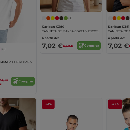
+15
Kariban K380
Kariban K381
CAMISETA DE MANGA CORTA Y ESCOTE REDONDO PARA MUJER
A partir de:
A partir de:
7,02 €
7,02 €
Comprar
9,42 €
+8
POLO PIQUÉ DE MANGA CORTA PARA HOMBRE
23,45
Comprar
€
-31%
-42%