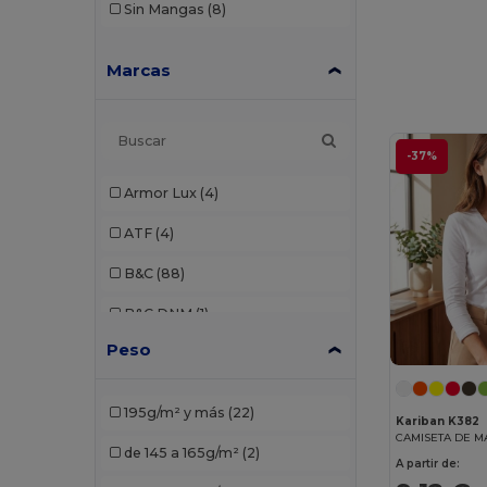
Sin Mangas
(8)
Marcas
-37%
Armor Lux
(4)
ATF
(4)
B&C
(88)
B&C DNM
(1)
Peso
B&C Pro
(4)
Babybugz
(9)
195g/m² y más
(22)
Kariban K382
Bella+Canvas
(21)
de 145 a 165g/m²
(2)
A partir de:
Black&Match
(2)