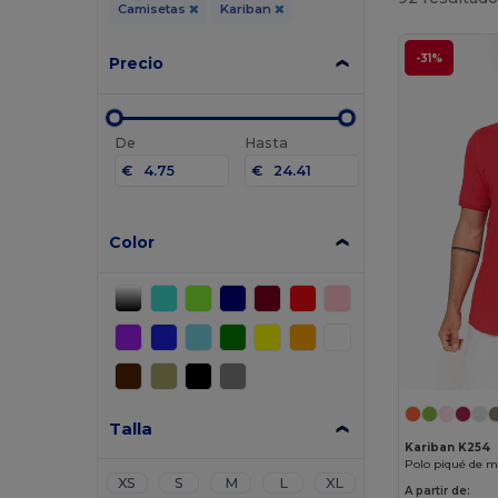
Camisetas
Kariban
-31%
Precio
De
Hasta
€
€
Color
Talla
Kariban K254
Polo piqué de 
XS
S
M
L
XL
A partir de: