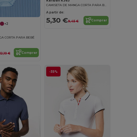
Kariban K363
CAMISETA DE MANGA CORTA PARA BEBÉ Bebé Camiseta Manga Corta
A partir de:
5,30 €
Comprar
9,45 €
+2
GA CORTA PARA BEBÉ
Comprar
12,10 €
-35%