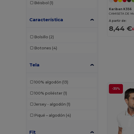
Béisbol
(1)
Karlowsky
(1)
Kariban K356
Larkwood
(8)
Característica
A partir de:
8,44 €
Lee
(2)
1
Bolsillo
(2)
Les Filosophes
(2)
Botones
(4)
Malfini
(92)
Malfini Premium
(18)
Tela
Mantis
(20)
100% algodón
(13)
Mumbles
(1)
-35%
100% poliéster
(1)
Mustaghata
(3)
Jersey - algodón
(1)
Napapijri
(1)
Piqué – algodón
(4)
Neoblu
(6)
Neutral
(23)
Fit