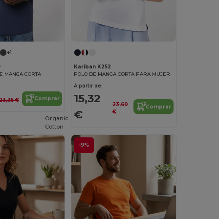
+1
9
Kariban K252
DE MANGA CORTA
POLO DE MANGA CORTA PARA MUJER
A partir de:
15,32
Comprar
23,35 €
23,60
Comprar
€
€
Organic
Cotton
-9%