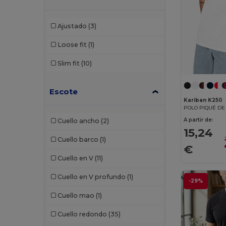
NEW MORNING STUDIOS
(11)
Pen Duick
(13)
Ajustado
(3)
Piccolio
(10)
Loose fit
(1)
Premier
(2)
Slim fit
(10)
Proact
(25)
Escote
Produkt JACK & JONES
(5)
Kariban K250
Promodoro
(8)
A partir de:
Cuello ancho
(2)
15,24
Radsow by Uneek
(27)
Cuello barco
(1)
€
Regatta
(3)
Cuello en V
(11)
Rimeck
(11)
Cuello en V profundo
(1)
-29%
Roly
(85)
Cuello mao
(1)
Roly Sport
(15)
Cuello redondo
(35)