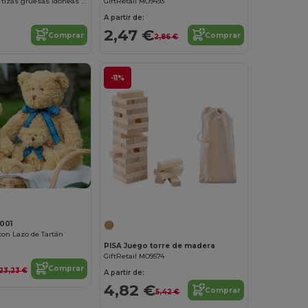
YAMBI Set de 4 tizas gruesas idóneas para pintar
GiftRetail MO9493
A partir de:
2,47 €
Comprar
Comprar
2,86 €
-11%
¡Personalízalo!
001
con Lazo de Tartán
PISA Juego torre de madera
GiftRetail MO9574
Comprar
23,23 €
A partir de:
4,82 €
Comprar
5,42 €