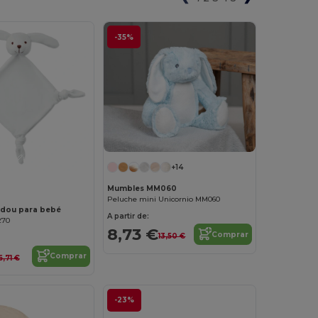
-35%
¡Personalízalo!
+14
Mumbles MM060
Peluche mini Unicornio MM060
dou para bebé
A partir de:
270
8,73 €
Comprar
13,50 €
Comprar
6,71 €
-23%