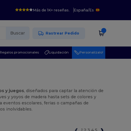
Más de 1K+ reseñas.
España
/
Es
Buscar
Rastrear Pedido
Regalos promocionales
Liquidación
¡Personalízalo!
os y juegos
, diseñados para captar la atención de
ves y yoyos de madera hasta sets de colores y
a eventos escolares, ferias o campañas de
os inolvidables.
1
2
3
4
5