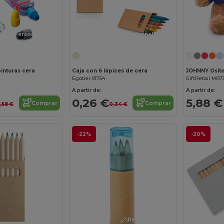
¡Personalízalo!
¡Personalízalo!
inturas cera
Caja con 6 lápices de cera
Egotier 91754
GiftRetail MO7
A partir de:
A partir de:
0,26 €
5,88 €
Comprar
Comprar
,58 €
0,34 €
-22%
-20%
¡Personalízalo!