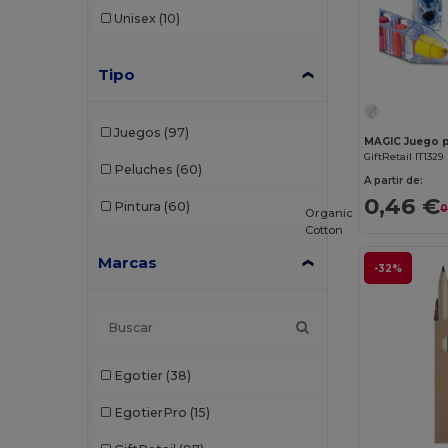
Unisex
(10)
Tipo
Juegos
(97)
MAGIC Juego p
GiftRetail IT1329
Peluches
(60)
A partir de:
0,46 €
Pintura
(60)
0
Organic
Cotton
Marcas
-32%
Egotier
(38)
EgotierPro
(15)