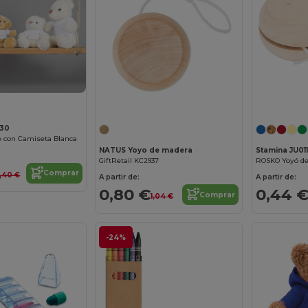
30
e con Camiseta Blanca
NATUS Yoyo de madera
Stamina JU01
GiftRetail KC2937
Comprar
4,40 €
A partir de:
A partir de:
0,80 €
0,44 
Comprar
1,04 €
-24%