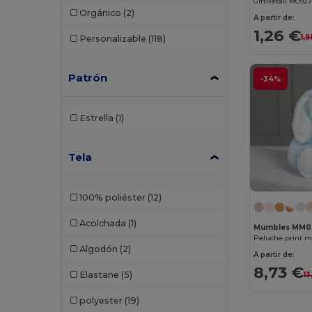
GiftRetail MO92
Orgánico
(2)
A partir de:
1,26 €
1,9
Personalizable
(118)
Patrón
-34%
Estrella
(1)
Tela
100% poliéster
(12)
Acolchada
(1)
Mumbles MM0
Peluche print 
Algodón
(2)
A partir de:
8,73 €
Elastane
(5)
13
polyester
(19)