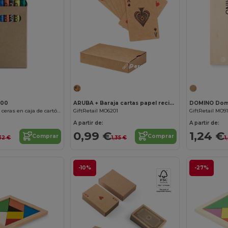
¡Personalízalo!
000
ARUBA + Baraja cartas papel reciclado
DOMINO Domi
BOREAL Set de 6 ceras en caja de cartón reciclado
GiftRetail MO6201
GiftRetail MO9
A partir de:
A partir de:
0,99 €
1,24 €
Comprar
Comprar
32 €
1,35 €
1
-10%
-27%