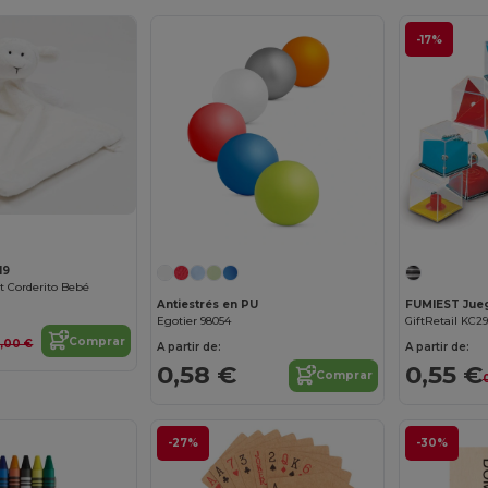
-17%
19
t Corderito Bebé
Antiestrés en PU
FUMIEST Jueg
Egotier 98054
GiftRetail KC2
Comprar
2,00 €
A partir de:
A partir de:
0,58 €
0,55 €
Comprar
-27%
-30%