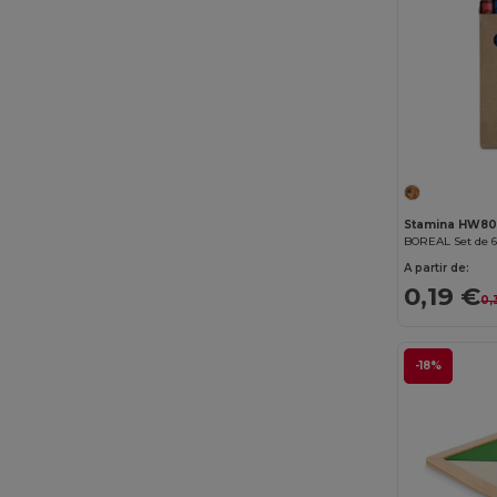
Stamina HW8
A partir de:
0,19 €
0,
-18%