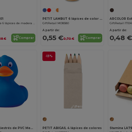
01
PETIT LAMBUT 6 lápices de color en tubo
ARCOLOR Estu
AMAZONIA Set de 6 lápices de madera en caja de cartón reciclado
GiftRetail MO8580
GiftRetail IT104
A partir de:
A partir de:
0,55 €
0,48 €
Comprar
Comprar
28 €
0,70 €
-13%
¡Personalízalo!
DUCK Pato Antiestrés de PVC Mediano
PETIT ABIGAIL 4 lápices de colores
Stamina LA7