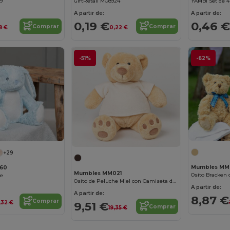
79
GiftRetail MO8924
A partir de:
A partir de:
0,19 €
0,46 €
Comprar
Comprar
8 €
0,22 €
-51%
-62%
+29
Mumbles MM
60
Mumbles MM021
Osito Bracken 
me
Osito de Peluche Miel con Camiseta de Velour
A partir de:
A partir de:
8,87 €
Comprar
,32 €
9,51 €
Comprar
19,35 €