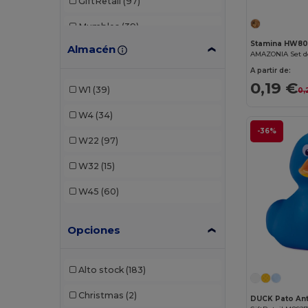
GiftRetail
(97)
Mumbles
(39)
Stamina HW80
Almacén
Science4You
(22)
A partir de:
Stamina
(34)
0,19 €
W1
(39)
0,
W4
(34)
-36%
W22
(97)
W32
(15)
W45
(60)
Opciones
Alto stock
(183)
Christmas
(2)