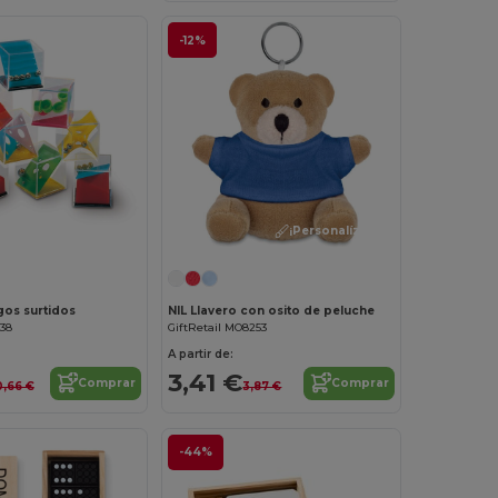
-12%
¡Personalízalo!
¡Personalízalo!
os surtidos
NIL Llavero con osito de peluche
938
GiftRetail MO8253
A partir de:
3,41 €
Comprar
Comprar
0,66 €
3,87 €
-44%