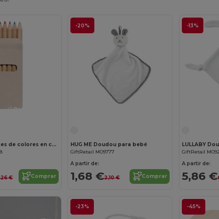
-20%
-13%
¡Personalízalo!
¡Personalízalo!
ABIGAIL 6 lápices de colores en caja
HUG ME Doudou para bebé
LULLABY Dou
78
GiftRetail MO9777
GiftRetail MO9
A partir de:
A partir de:
1,68 €
5,86 €
Comprar
Comprar
,26 €
2,10 €
-23%
-45%