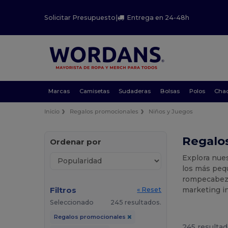
Solicitar Presupuesto
|
Entrega en 24-48h
Marcas
Camisetas
Sudaderas
Bolsas
Polos
Cha
Inicio
Regalos promocionales
Niños y Juegos
Regalos
Ordenar por
Explora nue
los más peq
rompecabeza
Filtros
marketing in
« Reset
Seleccionado
245 resultados.
Regalos promocionales
245 resultad