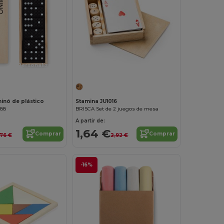
¡Personalízalo!
nó de plástico
Stamina JU1016
188
BRISCA Set de 2 juegos de mesa
A partir de:
1,64 €
Comprar
Comprar
,76 €
2,92 €
-16%