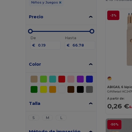
Niños y Juegos
-3%
Precio
De
Hasta
€
€
Color
GiftRetail KC24
A partir de:
Talla
0,26 €
0
S
M
L
-50%
Método de impresión