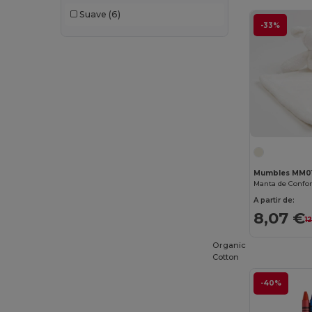
Suave
(6)
-33%
Mumbles MM0
Manta de Confor
A partir de:
8,07 €
1
Organic
Cotton
-40%