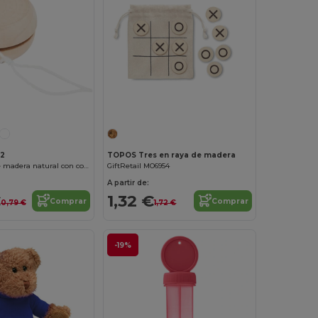
¡Personalízalo!
12
TOPOS Tres en raya de madera
ROSKO Yoyó de madera natural con cordón de 100 cm en color blanco
GiftRetail MO6954
A partir de:
€
1,32 €
Comprar
Comprar
0,79 €
1,72 €
-19%