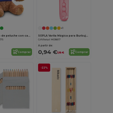
¡Personalízalo!
¡Personalízalo!
+1
JOHNNY Osito de peluche con camiseta
SOPLA Varita Mágica para Burbujas de Diversión
375
GiftRetail MO8817
A partir de:
0,94 €
Comprar
Comprar
1,16 €
-22%
¡Personalízalo!
¡Personalízalo!