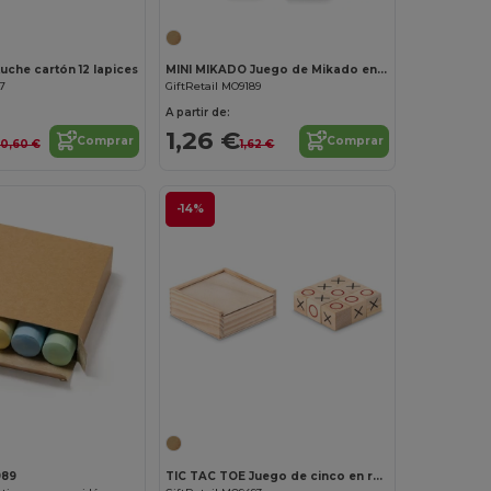
che cartón 12 lapices
MINI MIKADO Juego de Mikado en Caja de Madera Compacta
7
GiftRetail MO9189
A partir de:
1,26 €
Comprar
Comprar
0,60 €
1,62 €
-14%
¡Personalízalo!
989
TIC TAC TOE Juego de cinco en raya de madera