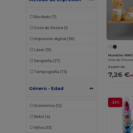
Bordado
(7)
Gota de Resina
(1)
Impresión digital
(36)
Láser
(15)
Mumbles MM0
Osito de Peluch
Serigrafía
(27)
A partir de:
Tampografía
(73)
7,26 €
1
Género - Edad
-22%
Accesorios
(12)
Bebé
(4)
Niños
(13)