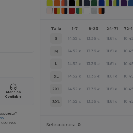
Talla
1-7
8-23
24-71
72-
14.52
13.36
11.61
10.4
S
€
€
€
14.52
13.36
11.61
10.4
M
€
€
€
ara tus productos
14.52
13.36
11.61
10.4
L
€
€
€
14.52
13.36
11.61
10.4
XL
€
€
€
14.52
13.36
11.61
10.4
2XL
€
€
€
Atención
Confiable
14.52
13.36
11.61
10.4
3XL
€
€
€
esupuesto?
200
 10:00–14:00
Selecciones:
0