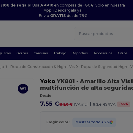
¡10€ de regalo!
Usa
APP10
en compras de +80€. Solo en nuestra
App. ¡Descárgala ya!
Envío
GRATIS
desde 79€
quetas
Gorras
Camisas
Trabajo
Deportivo
Accesorios
Otros
jo
Ropa de Construcción & High - Vis
Ropa de Seguridad High - V
Yoko
YK801
- Amarillo Alta Vis
multifunción de alta segurida
W1
Desde
7.55 €
|
-
33
%
11.20 €
IVA incl.
6.24 €
s/IVA
Elegir color:
Mostrar todo
+ 25