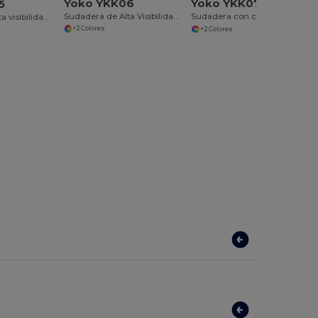
Yoko YKK06
Yoko YKK07
5
Sudadera de Alta Visibilidad con Cuello Cremallera
Sudadera con cremallera de alta visibilidad
Sudadera de alta visibilidad con cremallera
+2 Colores
+2 Colores