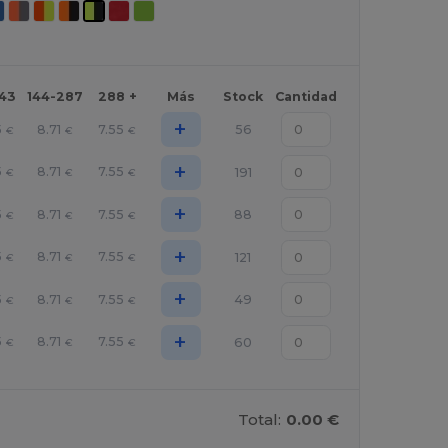
143
144-287
288 +
Más
Stock
Cantidad
+
5
8.71
7.55
56
€
€
€
+
5
8.71
7.55
191
€
€
€
+
5
8.71
7.55
88
€
€
€
+
5
8.71
7.55
121
€
€
€
+
5
8.71
7.55
49
€
€
€
+
5
8.71
7.55
60
€
€
€
Total:
0.00 €