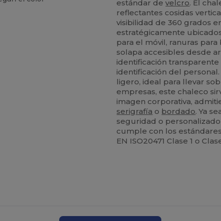
estándar de
velcro
. El ch
reflectantes cosidas vertic
visibilidad de 360 grados e
estratégicamente ubicados 
para el móvil, ranuras para
solapa accesibles desde ar
identificación transparent
identificación del personal.
ligero, ideal para llevar so
empresas, este chaleco sir
imagen corporativa, admit
serigrafía
o
bordado
. Ya s
seguridad o personalizado
cumple con los estándares 
EN ISO20471 Clase 1 o Clase