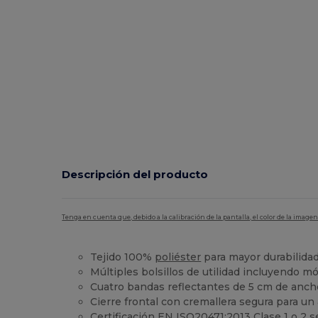
Descripción del producto
Tenga en cuenta que, debido a la calibración de la pantalla, el color de la imag
Tejido 100%
poliéster
para mayor durabilidad
Múltiples bolsillos de utilidad incluyendo móv
Cuatro bandas reflectantes de 5 cm de ancho 
Cierre frontal con cremallera segura para un
Certificación EN ISO20471:2013 Clase 1 o 2 s