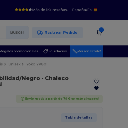
Más de 1K+ reseñas.
España
/
Es
Buscar
Rastrear Pedido
Regalos promocionales
Liquidación
¡Personalízalo!
is
Unisex
Yoko YK801
ibilidad/Negro
- Chaleco
d
Envío gratis a partir de 79 € en este almacén!
Tabla de tallas