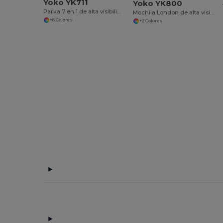
Yoko YK711
Yoko YK800
Parka 7 en 1 de alta visibilidad
Mochila London de alta visibilidad
+6 Colores
+2 Colores