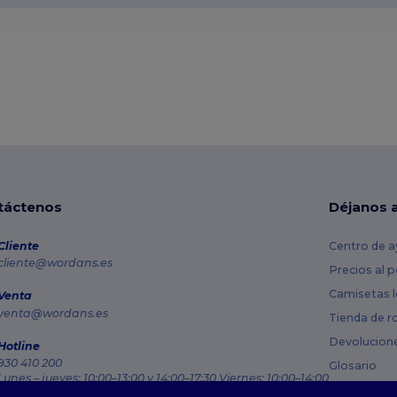
táctenos
Déjanos 
Cliente
Centro de a
cliente@wordans.es
Precios al 
Camisetas l
Venta
venta@wordans.es
Tienda de r
Devolucion
Hotline
930 410 200
Glosario
Lunes – jueves: 10:00–13:00 y 14:00–17:30 Viernes: 10:00–14:00
Métodos de