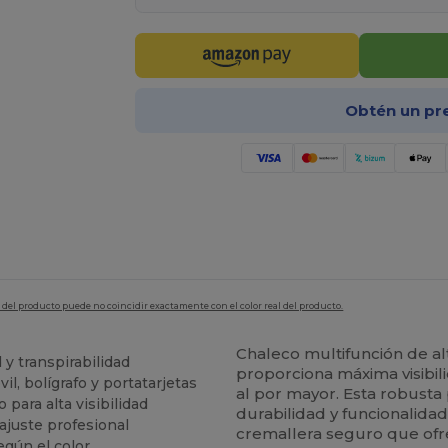
Obtén un pr
en del producto puede no coincidir exactamente con el color real del producto.
Chaleco multifunción de a
 y transpirabilidad
proporciona máxima visibili
il, bolígrafo y portatarjetas
al por mayor. Esta robusta
para alta visibilidad
durabilidad y funcionalidad
 ajuste profesional
cremallera seguro que ofre
egún el color