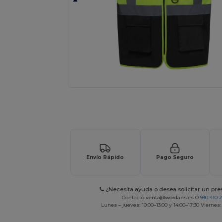
Solicita una cotización personalizada p
Envío Rápido
Pago Seguro
¿Necesita ayuda o desea solicitar un pr
Contacto
venta@wordans.es
O
930 410 
Lunes – jueves: 10:00–13:00 y 14:00–17:30 Viernes: