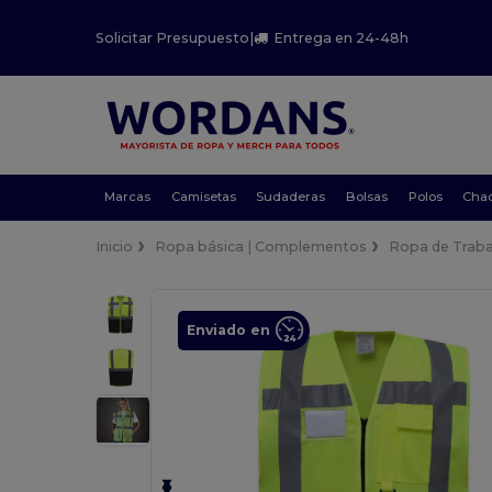
Solicitar Presupuesto
|
Entrega en 24-48h
Marcas
Camisetas
Sudaderas
Bolsas
Polos
Cha
Inicio
Ropa básica | Complementos
Ropa de Traba
Enviado en