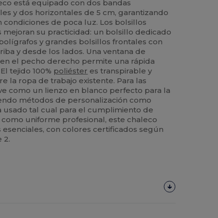
aleco está equipado con dos bandas
ales y dos horizontales de 5 cm, garantizando
n condiciones de poca luz. Los bolsillos
mejoran su practicidad: un bolsillo dedicado
 bolígrafos y grandes bolsillos frontales con
riba y desde los lados. Una ventana de
e en el pecho derecho permite una rápida
 El tejido 100%
poliéster
es transpirable y
bre la ropa de trabajo existente. Para las
ve como un lienzo en blanco perfecto para la
iendo métodos de personalización como
ea usado tal cual para el cumplimiento de
 como uniforme profesional, este chaleco
esenciales, con colores certificados según
 2.