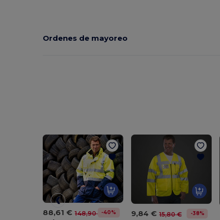
Ordenes de mayoreo
88,61 €
9,84 €
-40%
148,90 €
-38%
15,80 €