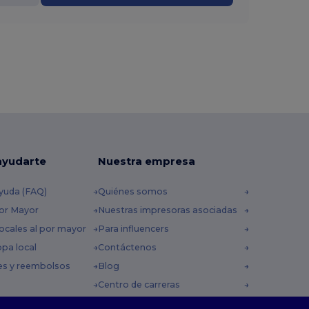
ayudarte
Nuestra empresa
yuda (FAQ)
Quiénes somos
por Mayor
Nuestras impresoras asociadas
ocales al por mayor
Para influencers
opa local
Contáctenos
es y reembolsos
Blog
Centro de carreras
 envío