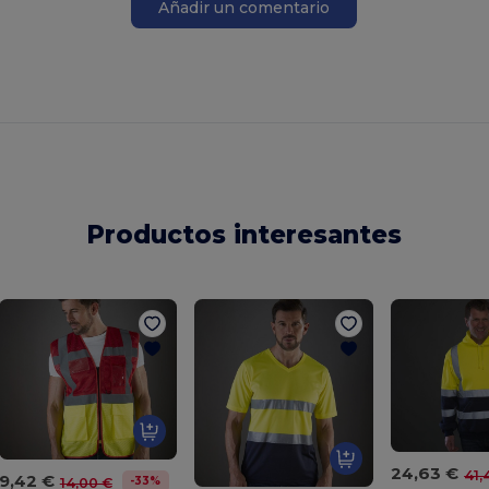
Añadir un comentario
Productos interesantes
24,63 €
41,
9,42 €
-33%
14,00 €