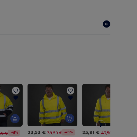
23,53 €
25,91 €
-40%
39,50 €
-40%
43,50 €
-41%
40 €