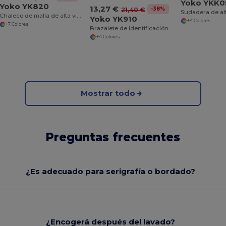
Yoko YKK0
Yoko YK820
13,27 €
-38%
21,40 €
Chaleco de malla de alta visibilidad
Yoko YK910
+4 Colores
+7 Colores
Brazalete de identificación
+4 Colores
Mostrar todo
Preguntas frecuentes
¿Es adecuado para serigrafía o bordado?
¿Encogerá después del lavado?