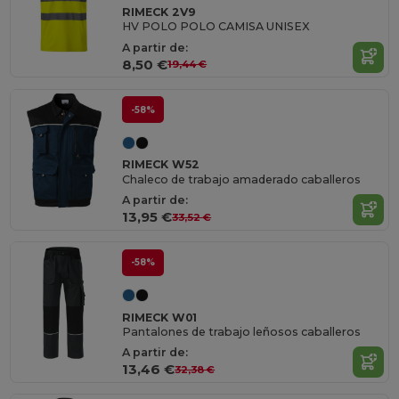
RIMECK 2V9
HV POLO POLO CAMISA UNISEX
A partir de:
8,50 €
19,44 €
-58%
RIMECK W52
Chaleco de trabajo amaderado caballeros
A partir de:
13,95 €
33,52 €
-58%
RIMECK W01
Pantalones de trabajo leñosos caballeros
A partir de:
13,46 €
32,38 €