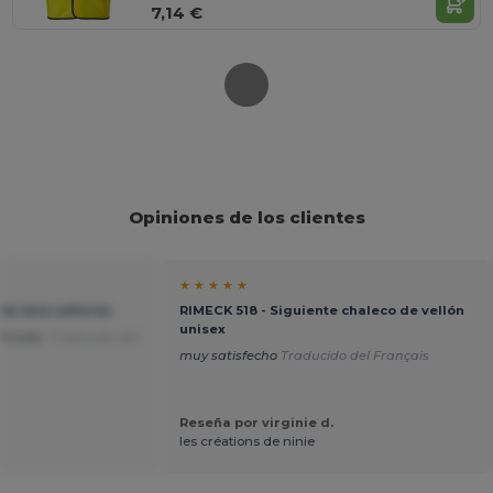
7,14 €
Opiniones de los clientes
★ ★ ★ ★ ★
ta lana señoras
RIMECK 518 - Siguiente chaleco de vellón
unisex
cómoda.
Traducido del
muy satisfecho
Traducido del Français
Reseña por virginie d.
les créations de ninie