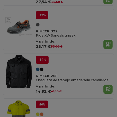
27,54 €
45,68 €
-37%
RIMECK B22
Riga XW Sandals unisex
A partir de:
23,17 €
37,00 €
-64%
RIMECK W51
Chaqueta de trabajo amaderada caballeros
A partir de:
14,92 €
41,10 €
-56%