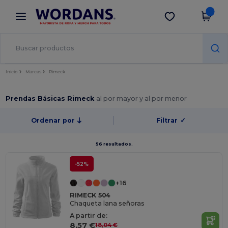
×
App de Wordans
Descargar app
¡Mejores precios en app!
Inicio
Marcas
Rimeck
Prendas Básicas Rimeck
al por mayor y al por menor
Ordenar por
Filtrar
✓
56 resultados.
-52%
+16
RIMECK 504
Chaqueta lana señoras
A partir de:
8,57 €
18,04 €