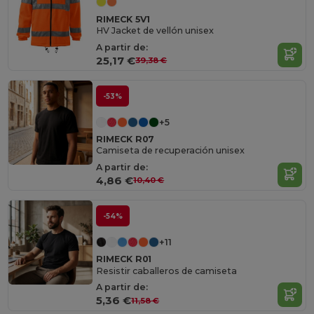
RIMECK 5V1
HV Jacket de vellón unisex
A partir de:
25,17 €
39,38 €
-53%
+5
RIMECK R07
Camiseta de recuperación unisex
A partir de:
4,86 €
10,40 €
-54%
+11
RIMECK R01
Resistir caballeros de camiseta
A partir de:
5,36 €
11,58 €