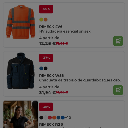
-60%
RIMECK 4V6
HV sudadera esencial unisex
A partir de:
12,28 €
31,08 €
-37%
RIMECK W53
Chaqueta de trabajo de guardabosques caballeros
A partir de:
31,94 €
51,08 €
-38%
+10
RIMECK R23