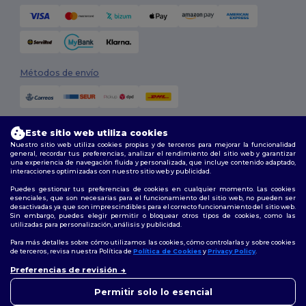
Métodos de envío
Este sitio web utiliza cookies
Nuestro sitio web utiliza cookies propias y de terceros para mejorar la funcionalidad
general, recordar tus preferencias, analizar el rendimiento del sitio web y garantizar
una experiencia de navegación fluida y personalizada, que incluye contenido adaptado,
interacciones optimizadas con nuestro sitio web y publicidad.
Síguenos
Puedes gestionar tus preferencias de cookies en cualquier momento. Las cookies
esenciales, que son necesarias para el funcionamiento del sitio web, no pueden ser
desactivadas ya que son imprescindibles para el correcto funcionamiento del sitio web.
Sin embargo, puedes elegir permitir o bloquear otros tipos de cookies, como las
utilizadas para personalización, análisis y publicidad.
2026. Todos los derechos reservados
Términos y Condiciones
|
Política de personalización
|
Política de
Para más detalles sobre cómo utilizamos las cookies, cómo controlarlas y sobre cookies
Privacidad
|
Política de Cookies
|
Mapa del sitio
de terceros, revisa nuestra Política de
Política de Cookies
y
Privacy Policy
.
👋
Hola
Preferencias de revisión
Si tienes dudas o preguntas,
Madrid
|
Barcelona
|
Valencia
|
Seville
|
Zaragoza
|
Málaga
|
Murcia
|
puedes escribirnos en
Permitir solo lo esencial
Palma
|
Bilbao
|
Alicante
cualquier momento. Nuestro