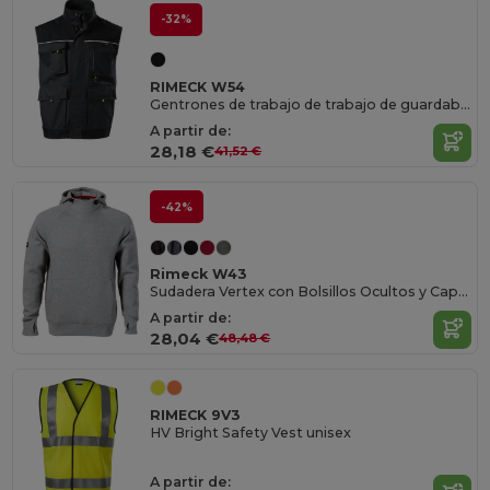
-32%
RIMECK W54
Gentrones de trabajo de trabajo de guardabosques
A partir de:
28,18 €
41,52 €
-42%
Rimeck W43
Sudadera Vertex con Bolsillos Ocultos y Capucha
A partir de:
28,04 €
48,48 €
RIMECK 9V3
HV Bright Safety Vest unisex
A partir de: