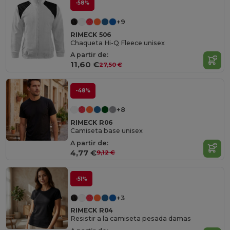
-58%
+9
RIMECK 506
Chaqueta Hi-Q Fleece unisex
A partir de:
11,60 €
27,50 €
-48%
+8
RIMECK R06
Camiseta base unisex
A partir de:
4,77 €
9,12 €
-51%
+3
RIMECK R04
Resistir a la camiseta pesada damas