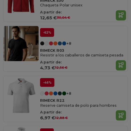
RIMECK 530
Chaqueta Polar unisex
A partir de:
12,65 €
30,04 €
-62%
+8
RIMECK R03
Resistir a los caballeros de camiseta pesada
A partir de:
4,73 €
12,56 €
-46%
+8
RIMECK R22
Reserve camiseta de polo para hombres
A partir de:
6,97 €
12,88 €