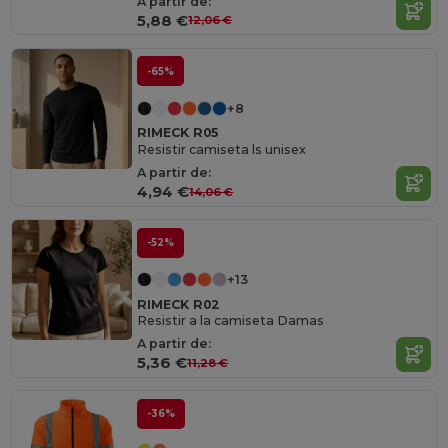
A partir de:
5,88 €
12,06 €
-65%
+8
RIMECK R05
Resistir camiseta ls unisex
A partir de:
4,94 €
14,06 €
-52%
+13
RIMECK R02
Resistir a la camiseta Damas
A partir de:
5,36 €
11,28 €
-36%