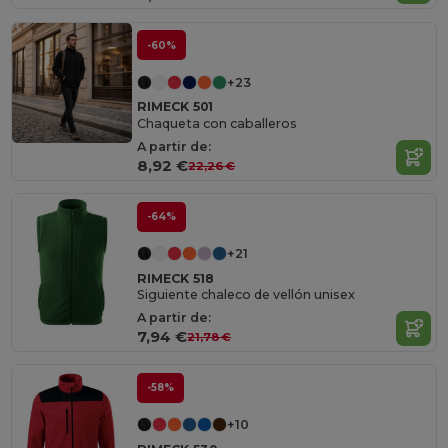
-60%
+23
RIMECK 501
Chaqueta con caballeros
A partir de:
8,92 €
22,26 €
-64%
+21
RIMECK 518
Siguiente chaleco de vellón unisex
A partir de:
7,94 €
21,78 €
-58%
+10