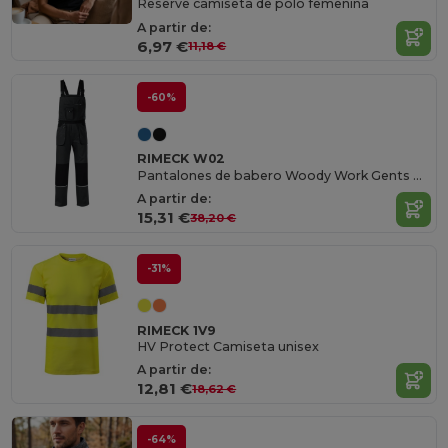
Reserve camiseta de polo femenina
A partir de:
6,97 €
11,18 €
-60%
RIMECK W02
Pantalones de babero Woody Work Gents Gents
A partir de:
15,31 €
38,20 €
-31%
RIMECK 1V9
HV Protect Camiseta unisex
A partir de:
12,81 €
18,62 €
-64%