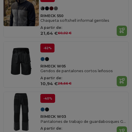
RIMECK 550
Chaqueta softshell informal gentiles
A partir de:
21,64 €
60,02 €
-62%
RIMECK W05
Gendos de pantalones cortos leñosos
A partir de:
10,94 €
28,66 €
-40%
RIMECK W03
Pantalones de trabajo de guardabosques Gents
A partir de: