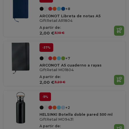
+8
ARCONOT Libreta de notas A5
GiftRetail AR1804
A partir de:
2,00 €
3,10 €
-37%
+7
ARCONOT A5 cuaderno a rayas
GiftRetail MO1804
A partir de:
2,00 €
3,20 €
-11%
+2
HELSINKI Botella doble pared 500 ml
GiftRetail MO9431
A partir de: