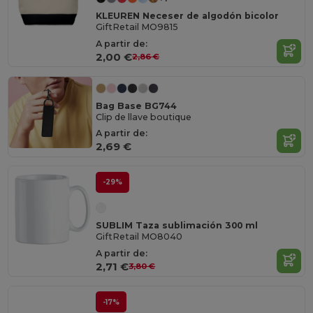
KLEUREN Neceser de algodón bicolor
GiftRetail MO9815
A partir de:
2,00 €
2,86 €
Bag Base BG744
Clip de llave boutique
A partir de:
2,69 €
-29%
SUBLIM Taza sublimación 300 ml
GiftRetail MO8040
A partir de:
2,71 €
3,80 €
-17%