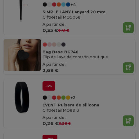
+4
SIMPLE LANY Lanyard 20 mm
GiftRetail MO9058
A partir de:
0,35 €
0,41 €
Bag Base BG746
Clip de llave de corazón boutique
A partir de:
2,69 €
-3%
+2
EVENT Pulsera de silicona
GiftRetail MO8913
A partir de:
0,26 €
0,26 €