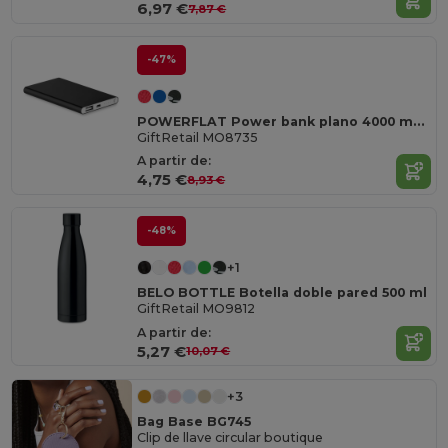
6,97 €
7,87 €
-47%
POWERFLAT Power bank plano 4000 mAh
GiftRetail MO8735
A partir de:
4,75 €
8,93 €
-48%
+1
BELO BOTTLE Botella doble pared 500 ml
GiftRetail MO9812
A partir de:
5,27 €
10,07 €
+3
Bag Base BG745
Clip de llave circular boutique