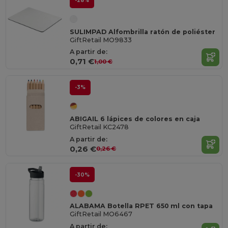
-28%
SULIMPAD Alfombrilla ratón de poliéster
GiftRetail MO9833
A partir de:
0,71 €
1,00 €
-3%
ABIGAIL 6 lápices de colores en caja
GiftRetail KC2478
A partir de:
0,26 €
0,26 €
-30%
ALABAMA Botella RPET 650 ml con tapa
GiftRetail MO6467
A partir de: