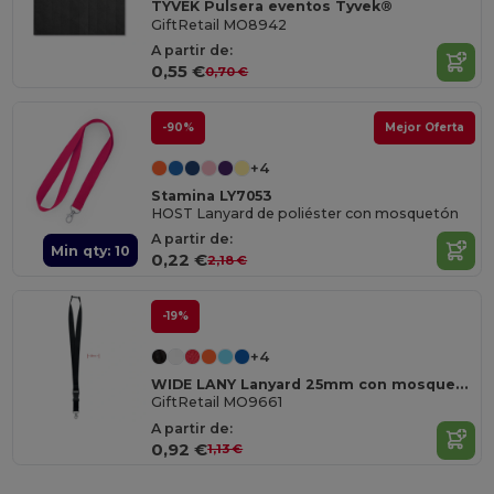
TYVEK Pulsera eventos Tyvek®
GiftRetail MO8942
A partir de:
0,55 €
0,70 €
-90%
Mejor Oferta
+4
Stamina LY7053
HOST Lanyard de poliéster con mosquetón
A partir de:
Min qty: 10
0,22 €
2,18 €
-19%
+4
WIDE LANY Lanyard 25mm con mosquetón
GiftRetail MO9661
A partir de:
0,92 €
1,13 €