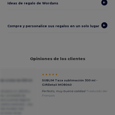
Ideas de regalo de Wordans
Compre y personalice sus regalos en un solo lugar
Opiniones de los clientes
★ ★ ★ ★ ★
de cristal de 500 ml
SUBLIM Taza sublimación 300 ml -
GiftRetail MO8040
lo para un cliente y
Perfecto, muy buena calidad
Traducido del
to. La botella de
Français
pero cuando llegó el
nuestra sorpresa… nos
has fundas mal
s mirar otras