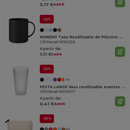
3,17 €
4,52 €
-22%
MONDAY Taza Reutilizable de Plástico 300 ml MONDAY
GiftRetail MO6256
A partir de:
1,11 €
1,43 €
-32%
+1
FESTA LARGE Vaso reutilizable eventos 500ml
GiftRetail MO9907
A partir de:
0,41 €
0,60 €
-30%
+1