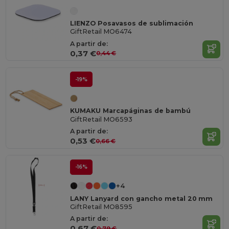
LIENZO Posavasos de sublimación
GiftRetail MO6474
A partir de:
0,37 €
0,44 €
-19%
KUMAKU Marcapáginas de bambú
GiftRetail MO6593
A partir de:
0,53 €
0,66 €
-16%
+4
LANY Lanyard con gancho metal 20 mm
GiftRetail MO8595
A partir de:
0,67 €
0,79 €