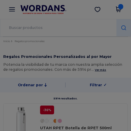
×
App de Wordans
Descargar app
¡Mejores precios en app!
Inicio
Regalos promocionales
Regalos Promocionales Personalizados al por Mayor
Potencia la visibilidad de tu marca con nuestra amplia selección
de regalos promocionales. Con más de 5914 pr…
Ver más
Ordenar por
Filtrar
✓
5914 resultados.
-36%
UTAH RPET Botella de RPET 500ml