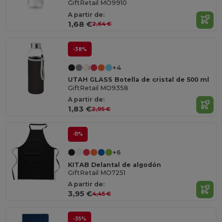
GiftRetail MO9910
A partir de:
1,68 €
2,64 €
-38%
+4
UTAH GLASS Botella de cristal de 500 ml
GiftRetail MO9358
A partir de:
1,83 €
2,95 €
-11%
+6
KITAB Delantal de algodón
GiftRetail MO7251
A partir de:
3,95 €
4,45 €
-35%