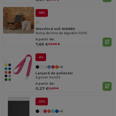
-68%
Westford mill WM580
Bolsa de lona de algodón 100%
A partir de:
7,65 €
23,96 €
-6%
+6
Lanyard de poliéster
Egotier 94405
A partir de:
0,27 €
0,29 €
-22%
+6