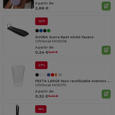
A partir de:
2,66 €
-42%
SUORA Suora Rpet sintió llavero
GiftRetail MO6508
A partir de:
0,24 €
0,41 €
-27%
+1
FESTA LARGE Vaso reutilizable eventos 300mlMO6375
GiftRetail MO6375
A partir de:
0,32 €
0,44 €
-16%