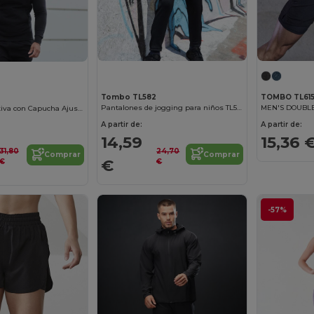
TOMBO TL61
Tombo TL582
MEN'S DOUBLE
Pantalones de jogging para niños TL582
Sudadera Deportiva con Capucha Ajustada
A partir de:
A partir de:
15,36 
14,59
24,70
31,80
Comprar
Comprar
€
€
€
-57%