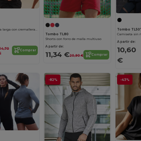
Tombo TL50
Camiseta manga larga con cremallera ¼
Tombo TL80
Shorts con forro de malla multiuso
A partir de:
A partir de:
10,60
34,70
Comprar
11,34 €
€
Comprar
20,90 €
€
-82%
-43%