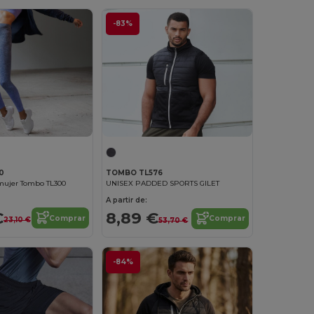
-83%
0
TOMBO TL576
mujer Tombo TL300
UNISEX PADDED SPORTS GILET
A partir de:
€
8,89 €
Comprar
Comprar
23,10 €
53,70 €
-84%