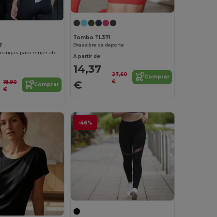
Tombo TL371
Brassière de deporte
7
Camiseta sin mangas para mujer abierta por detrás TL507
A partir de:
14,37
27,60
Comprar
€
€
18,90
Comprar
€
-46%