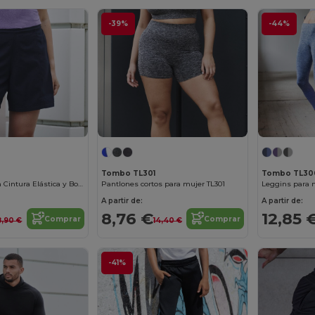
-39%
-44%
Tombo TL301
Tombo TL30
Shorts Mujer con Cintura Elástica y Bolsillos
Pantlones cortos para mujer TL301
Leggins para 
A partir de:
A partir de:
8,76 €
12,85 
Comprar
Comprar
8,90 €
14,40 €
-41%