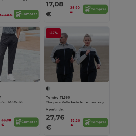
17,08
28,90
Comprar
€
€
Comprar
37,60 €
-47%
3
Tombo TL560
CAL TROUSERS
Chaqueta Reflectante Impermeable y Transpirable
A partir de:
27,76
33,78
52,20
Comprar
Comprar
€
€
€