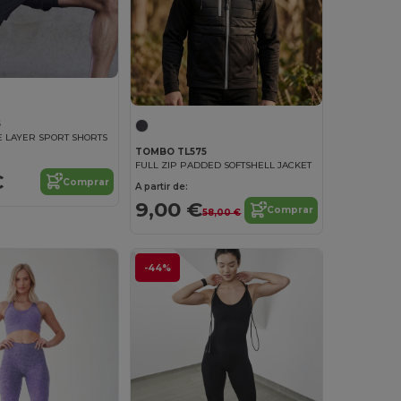
5
 LAYER SPORT SHORTS
TOMBO TL575
FULL ZIP PADDED SOFTSHELL JACKET
€
Comprar
A partir de:
9,00 €
Comprar
58,00 €
-44%