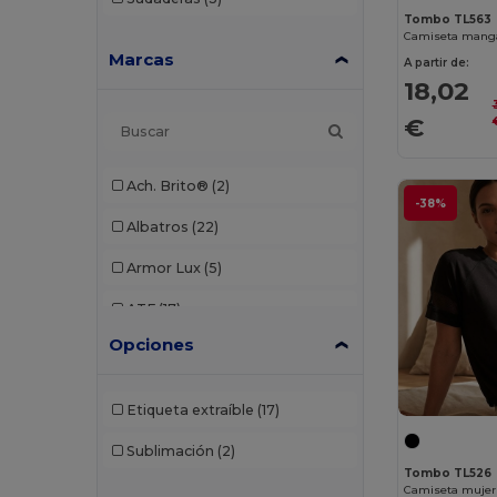
Tombo TL563
Marcas
A partir de:
18,02
€
Ach. Brito®
(2)
-38%
Albatros
(22)
Armor Lux
(5)
ATF
(17)
Opciones
Atlantis
(102)
Atlantis Headwear
(75)
Etiqueta extraíble
(17)
AWDis
(40)
Sublimación
(2)
AWDis Just Hoods
(24)
Tombo TL526
Camiseta mujer 