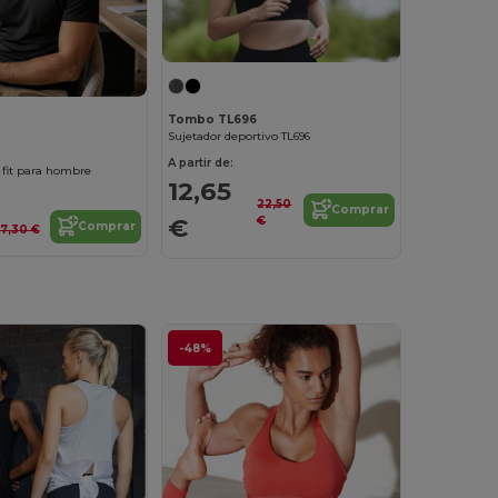
Tombo TL696
Sujetador deportivo TL696
A partir de:
 fit para hombre
12,65
22,50
Comprar
€
€
Comprar
17,30 €
-48%