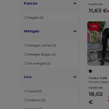
Patrón
AWDis So Denim
(10)
A partir de:
11,63 €
1
B&C
(209)
Raglan
(5)
B&C DNM
(1)
-41%
Mangas
B&C Pro
(12)
Babybugz
(26)
Mangas cortas
(2)
Bag Base
(167)
Mangas largas
(2)
Bagbase
(42)
Sin mangas
(2)
Barents
(9)
Bata Industrials
(12)
Uso
Tombo TL581
Pantalón jogger
Beechfield
(358)
A partir de:
Casual
(1)
18,02
Bella+Canvas
(29)
Ciclismo
(2)
€
Black&Match
(20)