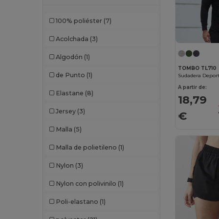
Craghoppers
(14)
100% poliéster
(7)
Crocs
(3)
Acolchada
(3)
Dickies
(8)
Algodón
(1)
Dickies Medical
(5)
TOMBO TL710
de Punto
(1)
Digital Transfer
(2)
A partir de:
Elastane
(8)
Ecologie
(8)
18,79
Jersey
(3)
Egotier
(1257)
€
Malla
(5)
EgotierPro
(973)
Malla de polietileno
(1)
Ekston
(10)
Nylon
(3)
Elevate
(25)
Nylon con polivinilo
(1)
Elevate Essentials
(34)
Poli-elastano
(1)
Elevate Life
(51)