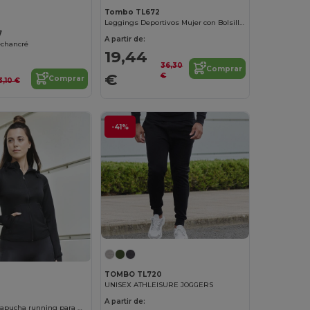
Tombo TL672
Leggings Deportivos Mujer con Bolsillo Interior
7
A partir de:
échancré
19,44
36,30
Comprar
€
€
Comprar
3,10 €
-41%
TOMBO TL720
UNISEX ATHLEISURE JOGGERS
A partir de:
Sudadera con capucha running para mujer