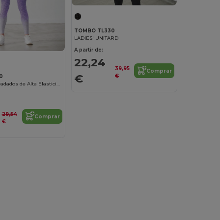
TOMBO TL330
LADIES' UNITARD
A partir de:
22,24
39,95
Comprar
€
€
0
Leggings Degradados de Alta Elasticidad
29,54
Comprar
€