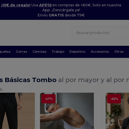
¡10€ de regalo!
Usa
APP10
en compras de +80€. Solo en nuestra
App. ¡Descárgala ya!
Envío
GRATIS
desde 79€
quetas
Gorras
Camisas
Trabajo
Deportivo
Accesorios
Otros
s Básicas Tombo
al por mayor y al por
s.
-47%
-45%