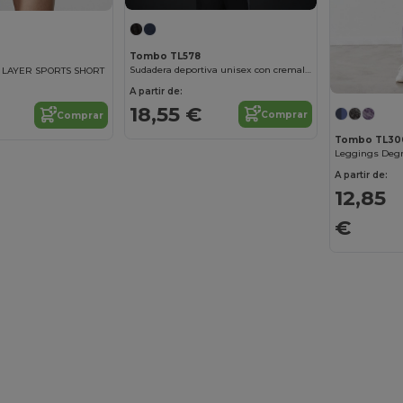
Tombo TL578
Sudadera deportiva unisex con cremallera
 LAYER SPORTS SHORT
A partir de:
18,55 €
Comprar
Comprar
Tombo TL30
A partir de:
12,85
€