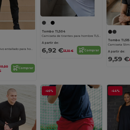
Tombo TL504
Camiseta de tirantes para hombre TL504
Tombo TL515
A partir de:
Camiseta Slim
6,92 €
Pantalón deportivo entallado para hombre
Comprar
13,10 €
A partir de:
9,59 €
30,50
Comprar
€
-46%
-44%