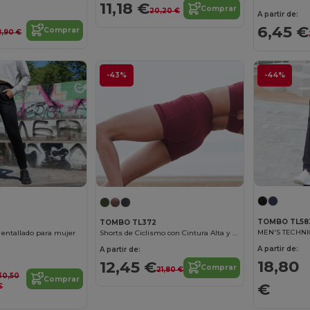
11,18 €
Comprar
20,20 €
A partir de:
6,45 €
Comprar
8,90 €
-43%
-44%
TOMBO TL58
TOMBO TL372
MEN'S TECHNI
Shorts de Ciclismo con Cintura Alta y Sin Costuras
 entallado para mujer
A partir de:
A partir de:
18,80
12,45 €
Comprar
21,80 €
30,50
Comprar
€
€