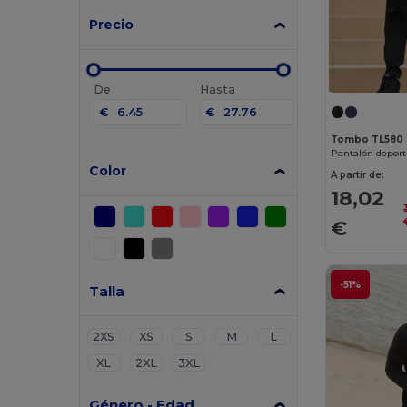
Precio
De
Hasta
€
€
Tombo TL580
Color
A partir de:
18,02
€
-51%
Talla
2XS
XS
S
M
L
XL
2XL
3XL
Género - Edad