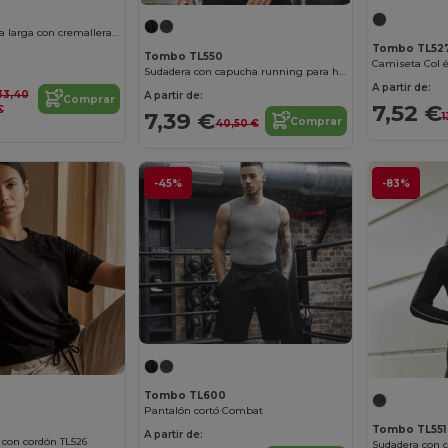
Camiseta manga larga con cremallera ¼ para mujer
Tombo TL52
Tombo TL550
Camiseta Col 
Sudadera con capucha running para hombre
A partir de:
33,40
A partir de:
Comprar
7,52 €
€
7,39 €
1
Comprar
40,50 €
-45%
-83%
Tombo TL600
Pantalón cortó Combat
Tombo TL551
A partir de:
con cordón TL526