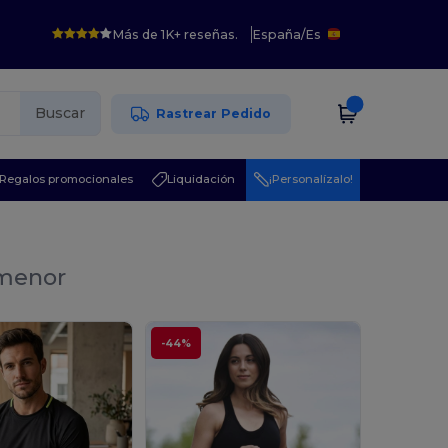
Más de 1K+ reseñas.
España
/
Es
Buscar
Rastrear Pedido
Regalos promocionales
Liquidación
¡Personalízalo!
 menor
-44%