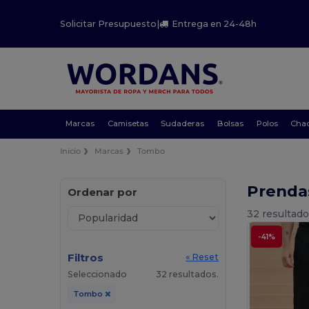
Solicitar Presupuesto
|
Entrega en 24-48h
Marcas
Camisetas
Sudaderas
Bolsas
Polos
Cha
Inicio
Marcas
Tombo
Prenda
Ordenar por
32 resultado
-41%
Filtros
« Reset
Seleccionado
32 resultados.
Tombo