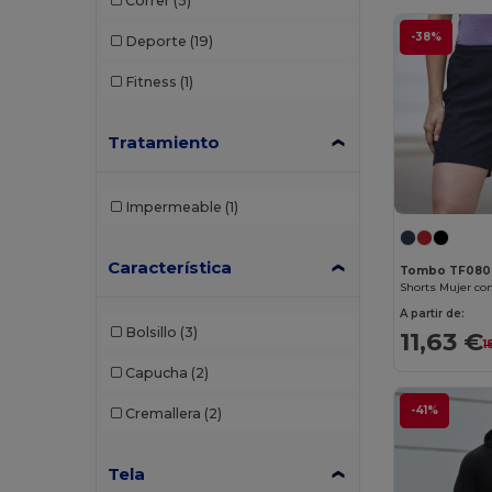
Correr
(5)
Branve
(8)
-38%
Deporte
(19)
Brook Taverner
(42)
Fitness
(1)
Buff
(3)
Build Your Brand
(132)
Tratamiento
CamelBak
(7)
Impermeable
(1)
Carhartt
(12)
Case Logic
(18)
Característica
Tombo TF080
Caterpillar
(2)
A partir de:
Bolsillo
(3)
11,63 €
CG International
(3)
1
Capucha
(2)
Cherokee
(4)
-41%
Cremallera
(2)
Chipolo
(2)
Clubclass
(20)
Tela