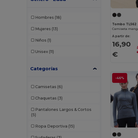
Hombres
(18)
Tombo TL562
Mujeres
(13)
A partir de:
Niños
(1)
16,90
Unisex
(11)
€
Categorías
-46%
Camisetas
(6)
Chaquetas
(3)
Pantalones Largos & Cortos
(5)
Ropa Deportiva
(15)
Sudaderas
(3)