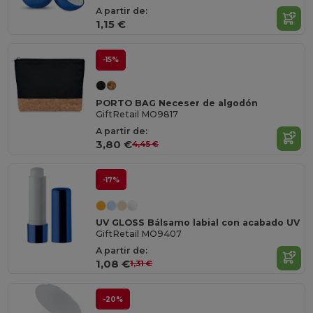
A partir de:
1,15 €
-15%
PORTO BAG Neceser de algodón
GiftRetail MO9817
A partir de:
3,80 €
4,45 €
-17%
UV GLOSS Bálsamo labial con acabado UV
GiftRetail MO9407
A partir de:
1,08 €
1,31 €
-20%