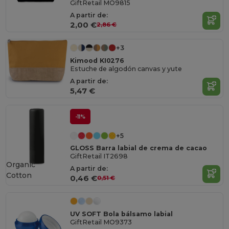
GiftRetail MO9815
A partir de:
2,00 €
2,86 €
+3
Kimood KI0276
Estuche de algodón canvas y yute
A partir de:
5,47 €
-11%
+5
GLOSS Barra labial de crema de cacao
GiftRetail IT2698
Organic
A partir de:
Cotton
0,46 €
0,51 €
UV SOFT Bola bálsamo labial
GiftRetail MO9373