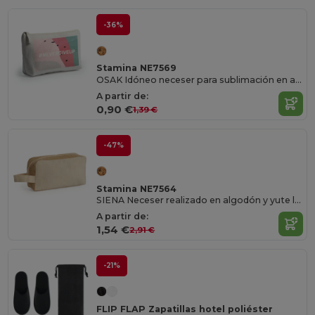
-36%
Stamina NE7569
OSAK Idóneo neceser para sublimación en acabado natural
A partir de:
0,90 €
1,39 €
-47%
Stamina NE7564
SIENA Neceser realizado en algodón y yute laminado
A partir de:
1,54 €
2,91 €
-21%
FLIP FLAP Zapatillas hotel poliéster