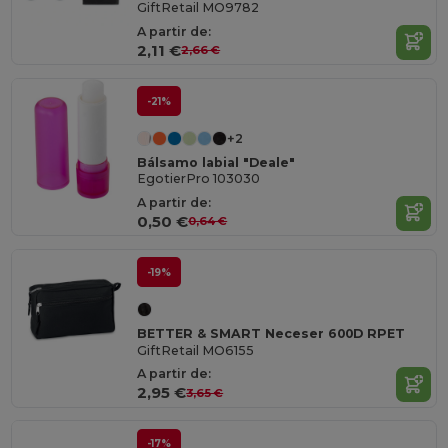
GiftRetail MO9782
A partir de:
2,11 €
2,66 €
-21%
+2
Bálsamo labial "Deale"
EgotierPro 103030
A partir de:
0,50 €
0,64 €
-19%
BETTER & SMART Neceser 600D RPET
GiftRetail MO6155
A partir de:
2,95 €
3,65 €
-17%