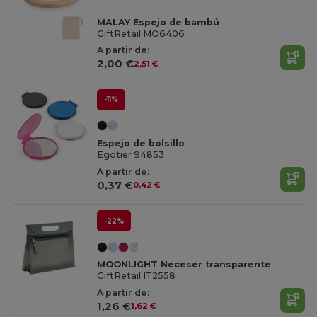
MALAY Espejo de bambú
GiftRetail MO6406
A partir de:
2,00 €
2,51 €
-11%
Espejo de bolsillo
Egotier 94853
A partir de:
0,37 €
0,42 €
-22%
MOONLIGHT Neceser transparente
GiftRetail IT2558
A partir de:
1,26 €
1,62 €