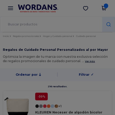
×
App de Wordans
Descargar app
¡Mejores precios en app!
Inicio
Regalos promocionales
Hogar y Cuidado personal
Cuidado personal
Regalos de Cuidado Personal Personalizados al por Mayor
Optimiza la imagen de tu marca con nuestra exclusiva selección
de regalos promocionales de cuidado personal. …
Ver más
Ordenar por
Filtrar
✓
216 resultados.
-30%
+1
KLEUREN Neceser de algodón bicolor