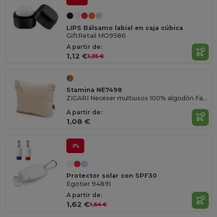
LIPS Bálsamo labial en caja cúbica
GiftRetail MO9586
A partir de:
1,12 €
1,35 €
Stamina NE7498
ZIGARI Neceser multiusos 100% algodón Fairtrade de 180 g/m²
A partir de:
1,08 €
-1%
Protector solar con SPF30
Egotier 94891
A partir de:
1,62 €
1,64 €