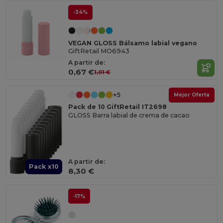
-34%
VEGAN GLOSS Bálsamo labial vegano
GiftRetail MO6943
A partir de:
0,67 €
1,01 €
+5
Mejor Oferta
Pack de 10 GiftRetail IT2698
GLOSS Barra labial de crema de cacao
A partir de:
Pack x10
8,30 €
-17%