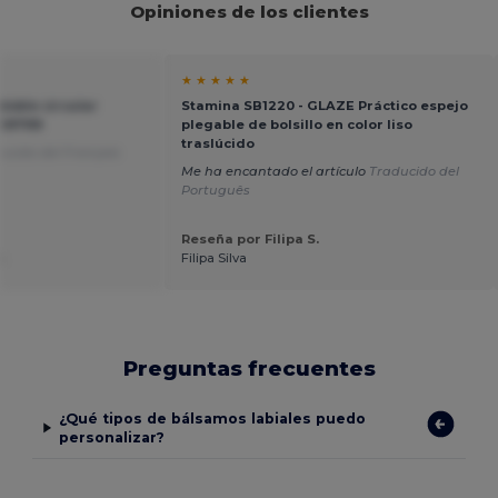
Opiniones de los clientes
★ ★ ★ ★ ★
oble circular
Stamina SB1220 - GLAZE Práctico espejo
MO9799
plegable de bolsillo en color liso
traslúcido
ucido del Français
Me ha encantado el artículo
Traducido del
Português
Reseña por Filipa S.
.
Filipa Silva
Preguntas frecuentes
¿Qué tipos de bálsamos labiales puedo
personalizar?