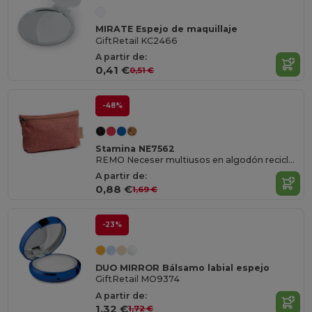
MIRATE Espejo de maquillaje
GiftRetail KC2466
A partir de:
0,41 €
0,51 €
-48%
Stamina NE7562
REMO Neceser multiusos en algodón reciclado con cremallera y tirador a juego
A partir de:
0,88 €
1,69 €
-23%
DUO MIRROR Bálsamo labial espejo
GiftRetail MO9374
A partir de:
1,32 €
1,72 €