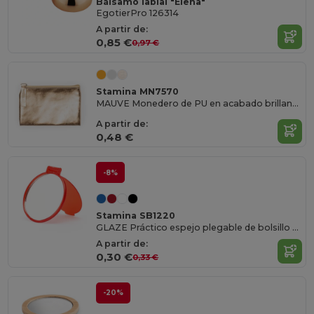
Bálsamo labial "Elena"
EgotierPro 126314
A partir de:
0,85 €
0,97 €
Stamina MN7570
MAUVE Monedero de PU en acabado brillante con cremallera y tirador a juego
A partir de:
0,48 €
-8%
Stamina SB1220
GLAZE Práctico espejo plegable de bolsillo en color liso traslúcido
A partir de:
0,30 €
0,33 €
-20%