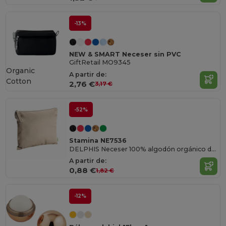
-13%
NEW & SMART Neceser sin PVC
GiftRetail MO9345
Organic
A partir de:
Cotton
2,76 €
3,17 €
-52%
Stamina NE7536
DELPHIS Neceser 100% algodón orgánico de 180 g/m² con tirador a juego
A partir de:
0,88 €
1,82 €
-12%