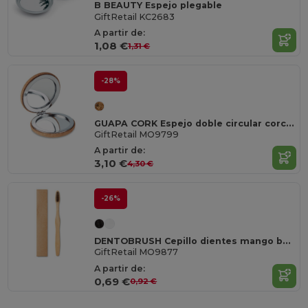
B BEAUTY Espejo plegable
GiftRetail KC2683
A partir de:
1,08 €
1,31 €
-28%
GUAPA CORK Espejo doble circular corcho
GiftRetail MO9799
A partir de:
3,10 €
4,30 €
-26%
DENTOBRUSH Cepillo dientes mango bambú
GiftRetail MO9877
A partir de:
0,69 €
0,92 €