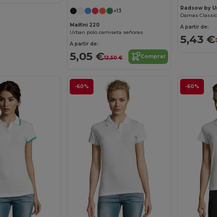
Radsow by U
+13
Damas Classic
Malfini 220
A partir de:
Urban polo camiseta señoras
5,43 €
A partir de:
5,05 €
Comprar
12,50 €
-60%
-60%