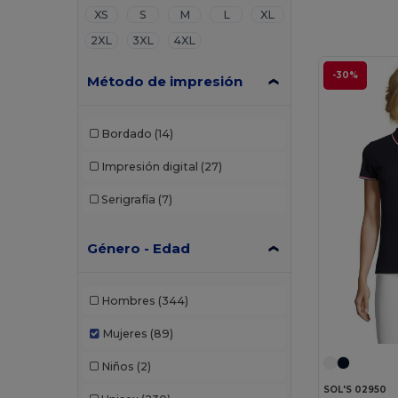
XS
S
M
L
XL
2XL
3XL
4XL
-30%
Método de impresión
Bordado
(14)
Impresión digital
(27)
Serigrafía
(7)
Género - Edad
Hombres
(344)
Mujeres
(89)
Niños
(2)
SOL'S 02950