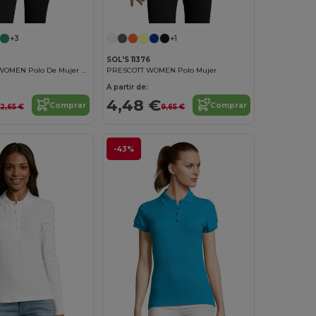
+3
+1
SOL'S 11376
PERFORMER WOMEN Polo De Mujer Deportivo
PRESCOTT WOMEN Polo Mujer
A partir de:
4,48 €
Comprar
Comprar
12,65 €
9,65 €
-43%