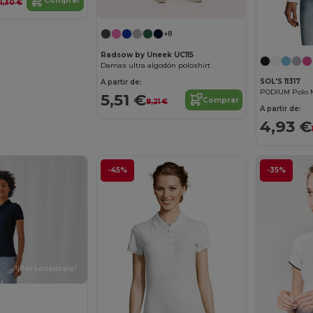
Comprar
1,30 €
+8
Radsow by Uneek UC115
Damas ultra algodón poloshirt
SOL'S 11317
A partir de:
PODIUM Polo 
5,51 €
Comprar
8,21 €
A partir de:
4,93 €
-45%
-35%
¡Personalízalo!