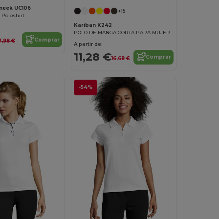
neek UC106
+15
 Poloshirt
Kariban K242
POLO DE MANGA CORTA PARA MUJER
Comprar
7,98 €
A partir de:
11,28 €
Comprar
16,68 €
-54%