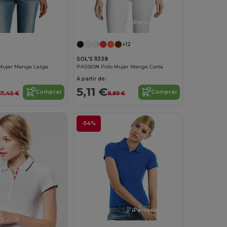
¡Personalízalo!
+12
SOL'S 11338
Mujer Manga Larga
PASSION Polo Mujer Manga Corta
A partir de:
5,11 €
Comprar
Comprar
17,40 €
8,89 €
-54%
¡Personalízalo!