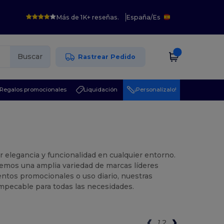
Más de 1K+ reseñas.
España
/
Es
Buscar
Rastrear Pedido
Regalos promocionales
Liquidación
¡Personalízalo!
 elegancia y funcionalidad en cualquier entorno.
emos una amplia variedad de marcas líderes
ntos promocionales o uso diario, nuestras
impecable para todas las necesidades.
1
2