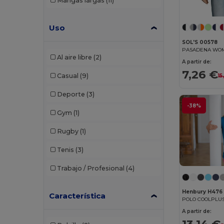
Mangas largas
(11)
Uso
SOL'S 00578
PASADENA WOM
Al aire libre
(2)
A partir de:
7,26 €
Casual
(9)
15
Deporte
(3)
-38%
Gym
(1)
Rugby
(1)
Tenis
(3)
Trabajo / Profesional
(4)
Henbury H476
Característica
POLO COOLPLU
A partir de: