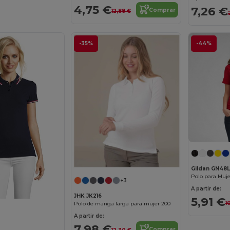
4,75 €
7,26 €
Comprar
12,88 €
-35%
-44%
Gildan GN48L
Polo para Muje
+3
A partir de:
JHK JK216
5,91 €
1
Polo de manga larga para mujer 200
A partir de:
7,98 €
Comprar