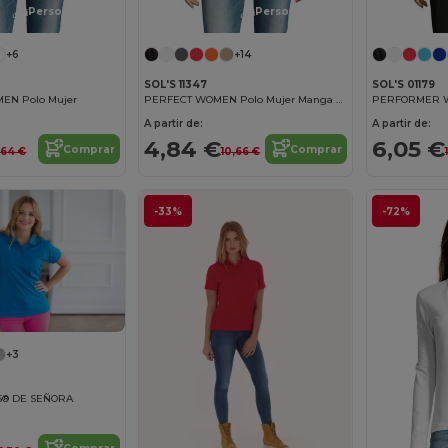
¡Personalízalo!
¡Personalízalo!
+6
+14
SOL'S 11347
SOL'S 01179
EN Polo Mujer
PERFECT WOMEN Polo Mujer Manga Corta
A partir de:
A partir de:
4,84 €
6,05 €
Comprar
Comprar
,64 €
10,66 €
-33%
-72%
+3
S® DE SEÑORA