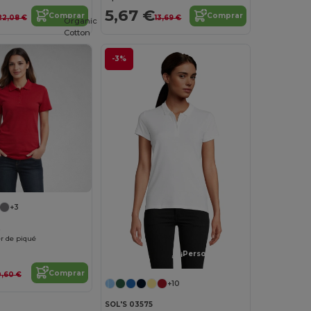
5,67 €
Comprar
Comprar
22,08 €
13,69 €
Organic
Cotton
-3%
+3
r de piqué
¡Personalízalo!
Comprar
0,60 €
+10
SOL'S 03575