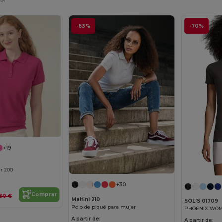
-63%
-70%
+19
r 200
+30
Comprar
,30 €
Malfini 210
SOL'S 01709
Polo de piqué para mujer
A partir de:
A partir de: