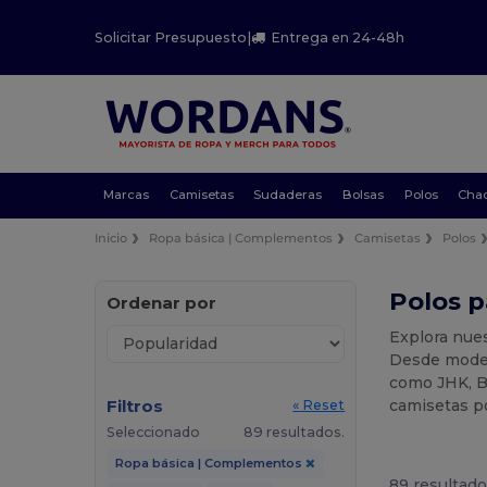
Solicitar Presupuesto
|
Entrega en 24-48h
Marcas
Camisetas
Sudaderas
Bolsas
Polos
Cha
Inicio
Ropa básica | Complementos
Camisetas
Polos
Polos p
Ordenar por
Explora nues
Desde model
como JHK, B&
Filtros
camisetas po
« Reset
Seleccionado
89 resultados.
Ropa básica | Complementos
89 resultado