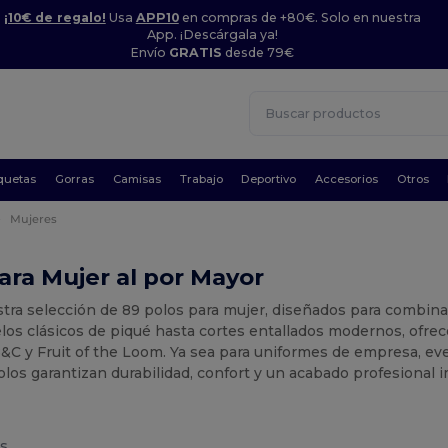
¡10€ de regalo!
Usa
APP10
en compras de +80€. Solo en nuestra
App. ¡Descárgala ya!
Envío
GRATIS
desde 79€
quetas
Gorras
Camisas
Trabajo
Deportivo
Accesorios
Otros
Mujeres
ara Mujer al por Mayor
tra selección de 89 polos para mujer, diseñados para combinar
os clásicos de piqué hasta cortes entallados modernos, ofrec
C y Fruit of the Loom. Ya sea para uniformes de empresa, eve
los garantizan durabilidad, confort y un acabado profesional 
s.