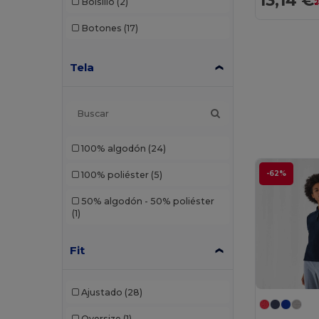
13,14 €
Bolsillo
(2)
2
Botones
(17)
Tela
100% algodón
(24)
-62%
100% poliéster
(5)
50% algodón - 50% poliéster
(1)
60/40 algodón/poliéster
(1)
Fit
65% poliéster/35% algodón
(1)
Algodón
Ajustado
(41)
(28)
Algodón-poliéster
Oversize
(1)
(2)