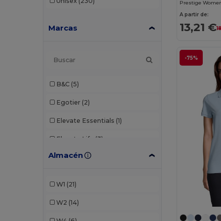
Unisex
(230)
Prestige Women
A partir de:
13,21 €
Marcas
1
-75%
B&C
(5)
Egotier
(2)
Elevate Essentials
(1)
Elevate Life
(3)
Almacén
Fruit of the Loom
(2)
Gildan
(1)
W1
(21)
Henbury
(2)
W2
(14)
JHK
(2)
W4
(6)