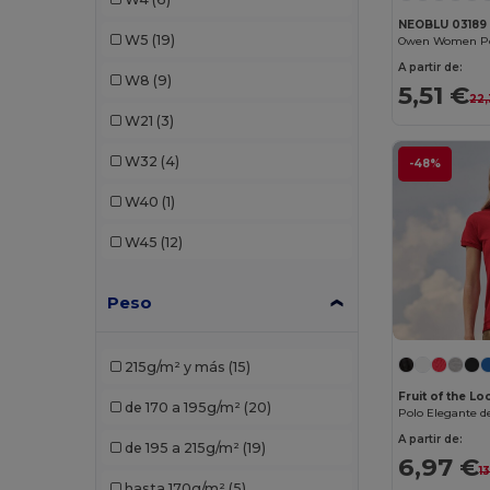
Kariban
(13)
NEOBLU 03189
W5
(19)
Kariban Premium
(1)
A partir de:
W8
(9)
5,51 €
22,
Malfini
(5)
W21
(3)
Malfini Premium
(3)
W32
(4)
-48%
Neoblu
(1)
W40
(1)
Neutral
(1)
W45
(12)
Piccolio
(1)
Peso
Proact
(2)
Promodoro
(1)
215g/m² y más
(15)
Radsow by Uneek
(3)
Fruit of the L
de 170 a 195g/m²
(20)
Polo Elegante d
Roly
(5)
A partir de:
de 195 a 215g/m²
(19)
6,97 €
Roly Sport
(1)
1
hasta 170g/m²
(5)