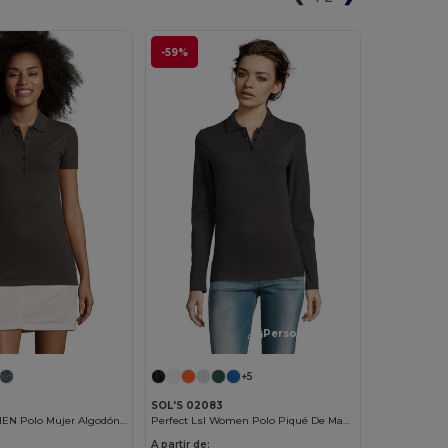
-59%
¡Personalízalo!
+5
SOL'S 02083
PHOENIX WOMEN Polo Mujer Algodón Elastano
Perfect Lsl Women Polo Piqué De Manga Larga De Mujer
A partir de: