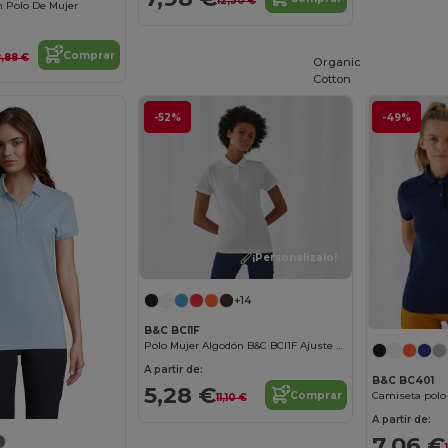
12,30 €
 Polo De Mujer
Comprar
8,88 €
Organic
Cotton
-52%
-49%
¡Personalízalo!
+14
B&C BCI1F
Polo Mujer Algodón B&C BCI1F Ajuste Slim
A partir de:
B&C BC401
5,28 €
Comprar
Camiseta polo 
11,10 €
A partir de:
7,06 €