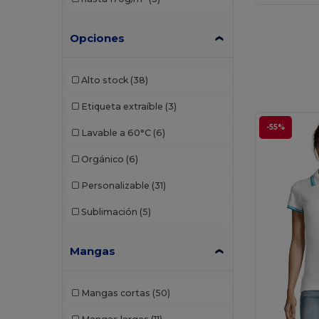
Russell
(1)
Skinnifit
(1)
Opciones
SOL'S
(13)
Alto stock
(38)
Stedman
(1)
Etiqueta extraíble
(3)
Tee Jays
(4)
-55%
Lavable a 60°C
(6)
TH Clothes
(10)
Orgánico
(6)
Valento
(1)
Personalizable
(31)
WK. Designed To Work
(3)
Sublimación
(5)
Mangas
Mangas cortas
(50)