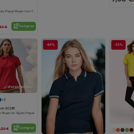
Owen Women Polo Piqué Mujer Con Tapeta Oculta
Comprar
30 €
-60%
-32%
¡Personalízalo!
+3
oom SC281
e Mujer en Tejido Piqué
Comprar
3,30 €