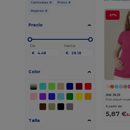
Camisetas
Polos
Mujeres
-37%
Precio
De
Hasta
€
€
Color
JHK JK211
Polo piqué muje
A partir de:
5,87 €
9
Talla