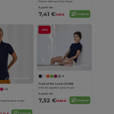
Planet Women Polo Mujer
A partir de:
7,41 €
Comprar
7,63 €
-45%
¡Personalízalo!
+5
¡Personalízalo!
Fruit of the Loom SC386
Polo de algodón para mujer
+14
A partir de:
7,52 €
Comprar
inspire para mujer
13,80 €
Comprar
13,74 €