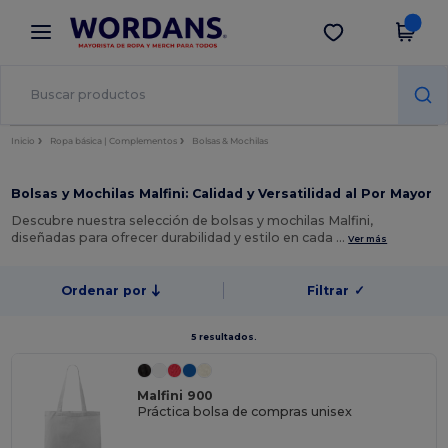
×
App de Wordans
Descargar app
¡Mejores precios en app!
Inicio
Ropa básica | Complementos
Bolsas & Mochilas
Bolsas y Mochilas Malfini: Calidad y Versatilidad al Por Mayor
Descubre nuestra selección de bolsas y mochilas Malfini,
diseñadas para ofrecer durabilidad y estilo en cada …
Ver más
Ordenar por
Filtrar
✓
5 resultados.
Malfini 900
Práctica bolsa de compras unisex