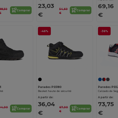
23,03
69,16
88,50
54,60
Comprar
Comprar
€
€
€
€
-46%
-36%
3
Parades PS5180
Paredes PS5
ité
Basket haute de sécurité
A partir de:
A partir de:
36,04
73,75
04,00
67,00
Comprar
Comprar
€
€
€
€