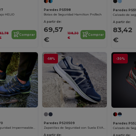
27
Paredes PS5198
Paredes PS5
ajo HELIO
Botas de Seguridad Hamilton ProTech
Calzado de se
A partir de:
A partir de:
69,57
83,42
82,78
108,30
Comprar
Comprar
€
€
€
€
-58%
-30%
70
Paredes PS20509
Paredes PS5
Zapatillas de Seguridad Impermeables y Resistentes
Zapatillas de Seguridad con Suela EVA y TPR
A partir de:
A partir de: