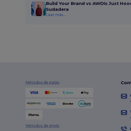
Build Your Brand vs AWDis Just Hoo
Et si on l'appelait Francis
(3)
Sudadera
EXCD by Promodoro
(5)
Leer más...
Finden & Hales
(18)
Flexfit
(159)
Front row
(25)
Fruit of the Loom
(175)
Fruit of the Loom Vintage
(4)
GiftRetail
(2553)
Con
Métodos de pago
Gildan
(112)
Graid™
(2)
Henbury
(61)
Herock
(76)
Métodos de envío