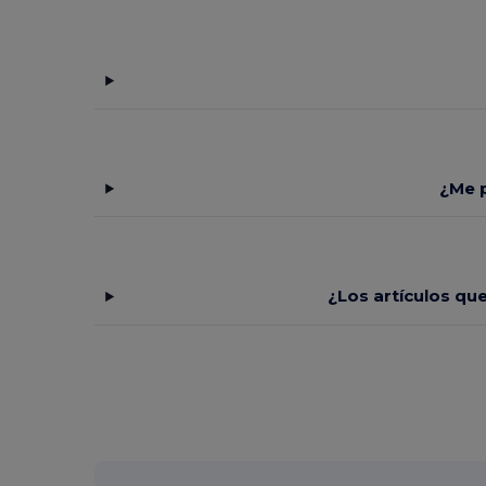
Dickies
(8)
Dickies Medical
(5)
Digital Transfer
(2)
Ecologie
(8)
Egotier
(1257)
¿Me p
EgotierPro
(973)
Ekston
(10)
¿Los artículos qu
Elevate
(25)
Elevate Essentials
(34)
Elevate Life
(51)
Elevate NXT
(46)
Estex
(16)