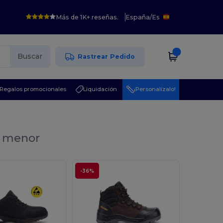
Más de 1K+ reseñas.
España
/
Es
Buscar
Rastrear Pedido
Regalos promocionales
Liquidación
¡Personalízalo!
r menor
-36%