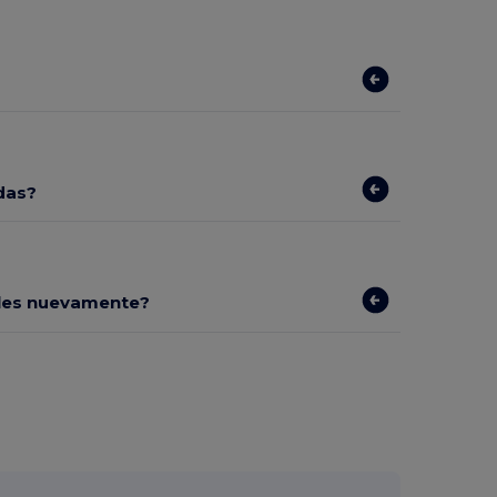
das?
bles nuevamente?