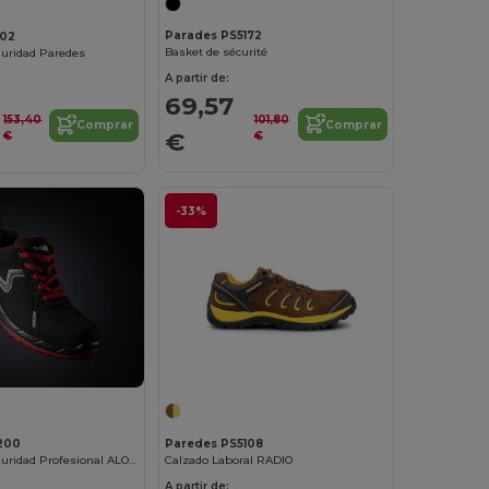
Parades PS5172
102
Basket de sécurité
guridad Paredes
A partir de:
69,57
101,80
153,40
Comprar
Comprar
€
€
€
-33%
200
Paredes PS5108
Calzado de Seguridad Profesional ALONSO
Calzado Laboral RADIO
A partir de: