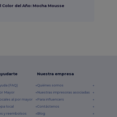
 Color del Año: Mocha Mousse
ayudarte
Nuestra empresa
yuda (FAQ)
Quiénes somos
por Mayor
Nuestras impresoras asociadas
ocales al por mayor
Para influencers
opa local
Contáctenos
es y reembolsos
Blog