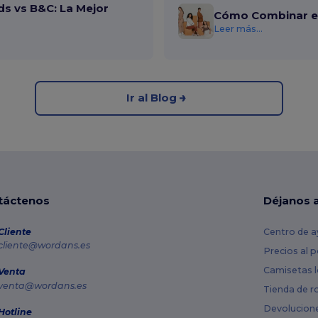
ds vs B&C: La Mejor
Cómo Combinar el
Leer más...
Ir al Blog
táctenos
Déjanos 
Cliente
Centro de a
cliente@wordans.es
Precios al 
Camisetas l
Venta
venta@wordans.es
Tienda de r
Devolucion
Hotline