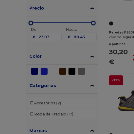
Precio
De
Hasta
Paredes PS50
€
€
Zapatos seguri
A partir de:
30,20
Color
€
-39%
Categorías
Accesorios
(2)
Ropa de Trabajo
(17)
Marcas