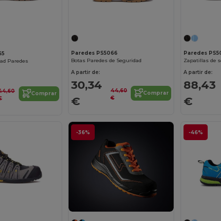
Paredes PS5066
Paredes PS5
65
Botas Paredes de Seguridad
Zapatillas de 
dad Paredes
A partir de:
A partir de:
30,34
88,43
44,60
44,60
Comprar
Comprar
€
€
€
€
-36%
-46%