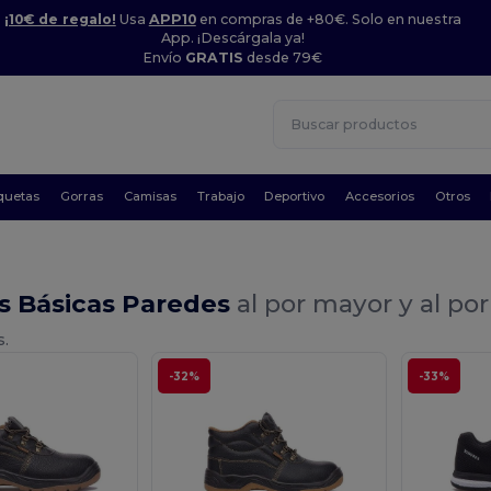
¡10€ de regalo!
Usa
APP10
en compras de +80€. Solo en nuestra
App. ¡Descárgala ya!
Envío
GRATIS
desde 79€
quetas
Gorras
Camisas
Trabajo
Deportivo
Accesorios
Otros
s Básicas Paredes
al por mayor y al po
s.
-32%
-33%