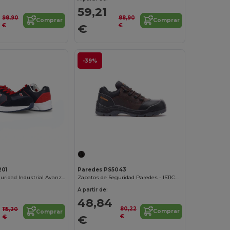
59,21
98,90
88,90
Comprar
Comprar
€
€
€
-39%
Paredes PS5043
201
Zapatos de Seguridad Paredes - ISTICHE "NAIL"
Calzado de Seguridad Industrial Avanzado
A partir de:
48,84
80,22
115,20
Comprar
Comprar
€
€
€