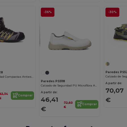
-36%
-30%
Paredes PS5
28
Botas de Seguridad Compactas Antiestáticas
Paredes PS5118
A partir de:
Calzado de Seguridad PU Microfibra Antiestático
70,07
A partir de:
83,74
Comprar
46,41
€
€
72,60
Comprar
€
€