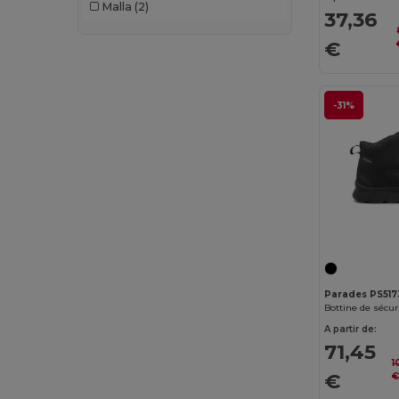
Malla
(2)
37,36
B&C DNM
(1)
€
B&C Pro
(12)
Babybugz
(26)
-31%
Bag Base
(167)
Bagbase
(42)
Barents
(9)
Bata Industrials
(12)
Beechfield
(358)
Bella+Canvas
(29)
Parades PS517
Bottine de sécur
Black&Match
(20)
A partir de:
71,45
Branve
(8)
1
€
Brook Taverner
(42)