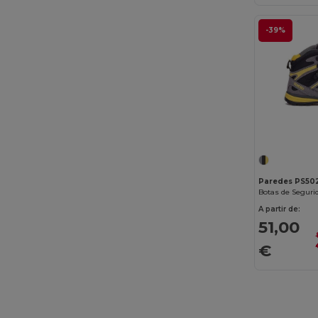
Buff
(3)
-39%
Build Your Brand
(132)
CamelBak
(7)
Carhartt
(12)
Case Logic
(18)
Caterpillar
(2)
CG International
(3)
Paredes PS50
Cherokee
(4)
A partir de:
51,00
Chipolo
(2)
€
Clubclass
(20)
Craghoppers
(14)
Crocs
(3)