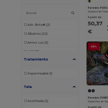
Paredes PS50
Zapatos de Trab
A partir de:
50,37
Ach. Brito®
(2)
€
Albatros
(22)
Armor Lux
(5)
-58%
ATF
(17)
Tratamiento
Atlantis
(102)
Atlantis Headwear
(75)
Impermeable
(1)
AWDis
(40)
Tela
AWDis Just Hoods
(24)
AWDis So Denim
(10)
Paredes PS181
Acolchada
(2)
B&C
(209)
A partir de: