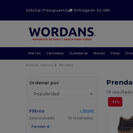
Solicitar Presupuesto
|
Entrega en 24-48h
Marcas
Camisetas
Sudaderas
Bolsas
Polos
Cha
Inicio
Marcas
Paredes
Prenda
Ordenar por
19 resultado
-32%
Filtros
« Reset
Seleccionado
19 resultados.
Paredes