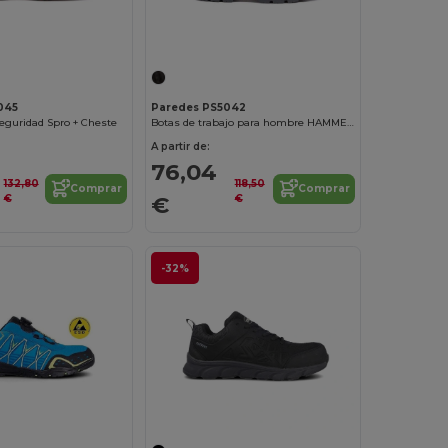
045
Paredes PS5042
seguridad Spro + Cheste
Botas de trabajo para hombre HAMMER
A partir de:
76,04
132,80
118,50
Comprar
Comprar
€
€
€
-32%