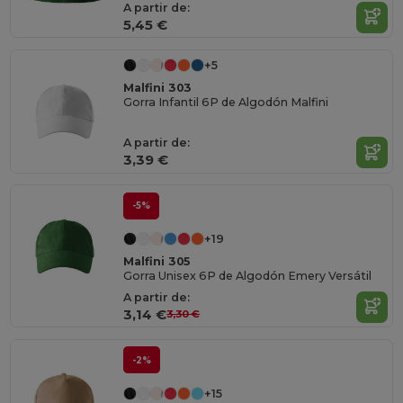
A partir de:
5,45 €
+5
Malfini 303
Gorra Infantil 6P de Algodón Malfini
A partir de:
3,39 €
-5%
+19
Malfini 305
Gorra Unisex 6P de Algodón Emery Versátil
A partir de:
3,14 €
3,30 €
-2%
+15