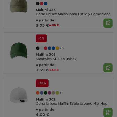
Malfini 324
Gorra Unisex Malfini para Estilo y Comodidad
A partir de:
3,05 €
4,06 €
-0%
+6
Malfini 306
Sandwich 6P Cap unisex
A partir de:
3,39 €
3,40 €
-30%
+1
Malfini 302
Gorra Unisex Malfini Estilo Urbano Hip-Hop
A partir de:
4,02 €