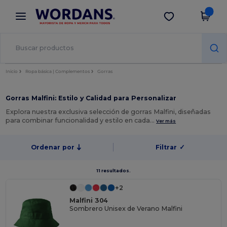
×
App de Wordans
Descargar app
¡Mejores precios en app!
Inicio
Ropa básica | Complementos
Gorras
Gorras Malfini: Estilo y Calidad para Personalizar
Explora nuestra exclusiva selección de gorras Malfini, diseñadas
para combinar funcionalidad y estilo en cada…
Ver más
Ordenar por
Filtrar
✓
11 resultados.
+2
Malfini 304
Sombrero Unisex de Verano Malfini