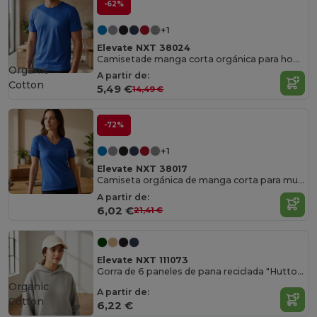
-62%
+1
Elevate NXT 38024
Camisetade manga corta orgánica para hombre "Balfour"
Organic
A partir de:
Cotton
5,49 €
14,49 €
-72%
+1
Elevate NXT 38017
Camiseta orgánica de manga corta para mujer "Kawartha"
A partir de:
6,02 €
21,41 €
Elevate NXT 111073
Gorra de 6 paneles de pana reciclada "Hutton"
Organic
A partir de:
Cotton
6,22 €