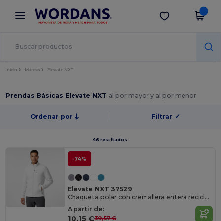
×
App de Wordans
Descargar app
¡Mejores precios en app!
Inicio
Marcas
Elevate NXT
Prendas Básicas Elevate NXT
al por mayor y al por menor
Ordenar por
Filtrar
✓
46 resultados.
-74%
Elevate NXT 37529
Chaqueta polar con cremallera entera reciclada GRS para hombre "Amber"
A partir de:
10,15 €
39,57 €