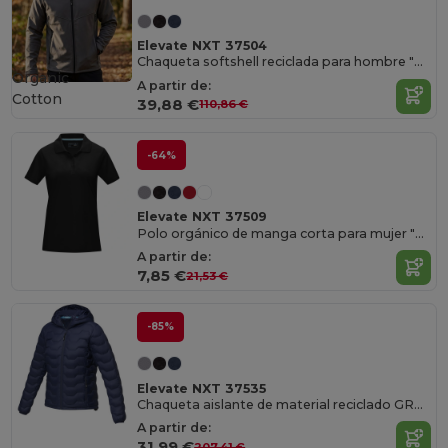
Elevate NXT 37504
Chaqueta softshell reciclada para hombre "Coltan"
Organic
A partir de:
Cotton
39,88 €
110,86 €
-64%
Elevate NXT 37509
Polo orgánico de manga corta para mujer "Graphite"
A partir de:
7,85 €
21,53 €
-85%
Elevate NXT 37535
Chaqueta aislante de material reciclado GRS para mujer "Petalite"
A partir de:
31,99 €
207,41 €