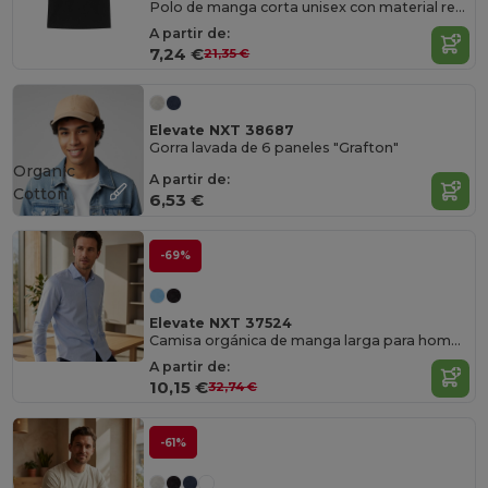
Polo de manga corta unisex con material reciclado Aware™ "Emerald"
A partir de:
7,24 €
21,35 €
Elevate NXT 38687
Gorra lavada de 6 paneles "Grafton"
Organic
A partir de:
Cotton
6,53 €
-69%
Elevate NXT 37524
Camisa orgánica de manga larga para hombre
A partir de:
10,15 €
32,74 €
-61%