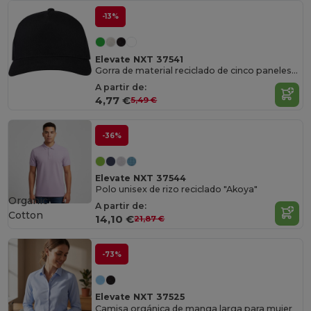
-13%
Elevate NXT 37541
Gorra de material reciclado de cinco paneles Aware™ "Onyx"
A partir de:
4,77 €
5,49 €
-36%
Elevate NXT 37544
Polo unisex de rizo reciclado "Akoya"
Organic
A partir de:
Cotton
14,10 €
21,87 €
-73%
Elevate NXT 37525
Camisa orgánica de manga larga para mujer