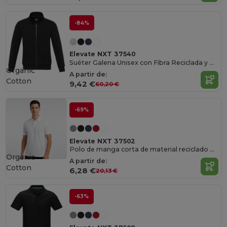
-84%
Elevate NXT 37540
Suéter Galena Unisex con Fibra Reciclada y Aware™
Organic
A partir de:
Cotton
9,42 €
60,20 €
-69%
Elevate NXT 37502
Polo de manga corta de material reciclado orgánico para hombre "Beryl"
Organic
A partir de:
Cotton
6,28 €
20,13 €
-63%