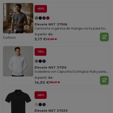
-60%
Elevate NXT 37506
Camiseta orgánica de manga corta para hombre "Azurite"
Organic
A partir de:
Cotton
5,17 €
13,08 €
-75%
Elevate NXT 37510
Sudadera con Capucha Ecológica Ruby para Hombre
A partir de:
14,50 €
58,01 €
-66%
Elevate NXT 37539