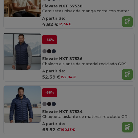
Elevate NXT 37538
Camiseta unisex de manga corta con material reciclado Aware™ "Avalite"
A partir de:
4,82 €
12,34 €
-66%
Elevate NXT 37536
Chaleco aislante de material reciclado GRS para hombre "Epidote"
A partir de:
52,39 €
152,04 €
-66%
Elevate NXT 37534
Chaqueta aislante de material reciclado GRS para hombre "Petalite"
A partir de:
65,52 €
190,13 €