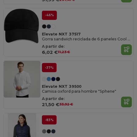
-46%
Elevate NXT 37517
Gorra sandwich reciclada de 6 paneles Cool Fit GRS "Morion"
A partir de:
6,02 €
11,23 €
-37%
Elevate NXT 39500
Camisa oxford para hombre "Sphene"
A partir de:
21,50 €
33,92 €
-83%