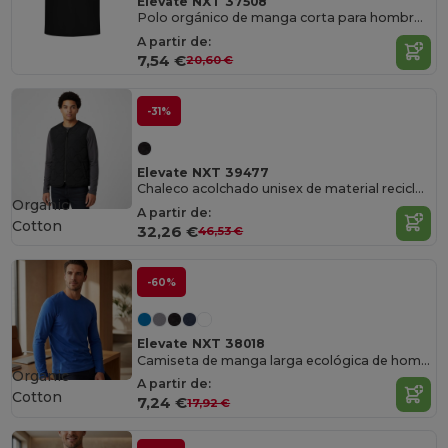
Elevate NXT 37508
Polo orgánico de manga corta para hombre "Graphite"
A partir de:
7,54 €
20,60 €
-31%
Elevate NXT 39477
Chaleco acolchado unisex de material reciclado con certificado GRS "Quartz"
Organic
A partir de:
Cotton
32,26 €
46,53 €
-60%
Elevate NXT 38018
Camiseta de manga larga ecológica de hombre Ponoka
Organic
A partir de:
Cotton
7,24 €
17,92 €