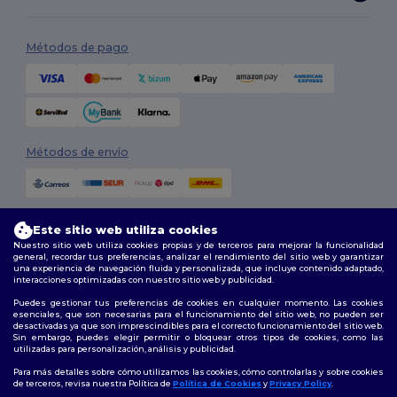
Métodos de pago
Métodos de envío
Este sitio web utiliza cookies
Nuestro sitio web utiliza cookies propias y de terceros para mejorar la funcionalidad
¡Tienes €10
general, recordar tus preferencias, analizar el rendimiento del sitio web y garantizar
una experiencia de navegación fluida y personalizada, que incluye contenido adaptado,
interacciones optimizadas con nuestro sitio web y publicidad.
Síguenos
de descuento!
Puedes gestionar tus preferencias de cookies en cualquier momento. Las cookies
esenciales, que son necesarias para el funcionamiento del sitio web, no pueden ser
desactivadas ya que son imprescindibles para el correcto funcionamiento del sitio web.
Para reclamar tu descuento, cuéntanos: ¿para
Sin embargo, puedes elegir permitir o bloquear otros tipos de cookies, como las
estás comprando?
utilizadas para personalización, análisis y publicidad.
2026. Todos los derechos reservados
Términos y Condiciones
|
Política de personalización
|
Política de
Para más detalles sobre cómo utilizamos las cookies, cómo controlarlas y sobre cookies
Privacidad
|
Política de Cookies
|
Mapa del sitio
de terceros, revisa nuestra Política de
Política de Cookies
y
Privacy Policy
.
Personal
👋
Hola