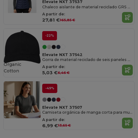
Elevate NXT 37537
Chaleco aislante de material reciclado GRS para mujer "Epidote"
A partir de:
27,81 €
165,85 €
-22%
Elevate NXT 37542
Gorra de material reciclado de seis paneles Aware™ "Opal"
Organic
A partir de:
Cotton
5,03 €
6,46 €
-49%
Elevate NXT 37507
Camiseta orgánica de manga corta para mujer "Azurite"
A partir de:
6,99 €
13,65 €