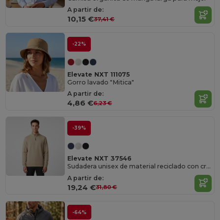
A partir de:
10,15 €
37,41 €
-22%
Elevate NXT 111075
Gorro lavado "Mitica"
A partir de:
4,86 €
6,23 €
-39%
Elevate NXT 37546
Sudadera unisex de material reciclado con cremallera 1/4 Aware™ "Tin"
A partir de:
19,24 €
31,80 €
-64%