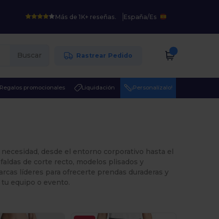
Más de 1K+ reseñas.
España
/
Es
Buscar
Rastrear Pedido
Regalos promocionales
Liquidación
¡Personalízalo!
 necesidad, desde el entorno corporativo hasta el
aldas de corte recto, modelos plisados y
arcas líderes para ofrecerte prendas duraderas y
tu equipo o evento.