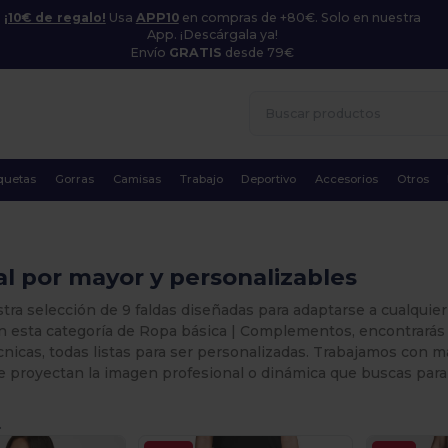
¡10€ de regalo!
Usa
APP10
en compras de +80€. Solo en nuestra
App. ¡Descárgala ya!
Envío
GRATIS
desde 79€
quetas
Gorras
Camisas
Trabajo
Deportivo
Accesorios
Otros
al por mayor y personalizables
tra selección de 9 faldas diseñadas para adaptarse a cualquier
n esta categoría de Ropa básica | Complementos, encontrarás f
nicas, todas listas para ser personalizadas. Trabajamos con m
 proyectan la imagen profesional o dinámica que buscas para 
.