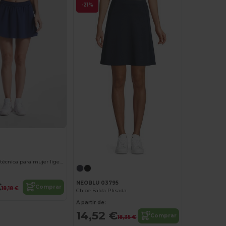
-21%
SERENA Falda técnica para mujer ligera y elástica realizada en poliéster reciclado
NEOBLU 03795
€
Comprar
18,18 €
Chloe Falda Plisada
A partir de:
14,52 €
Comprar
18,35 €