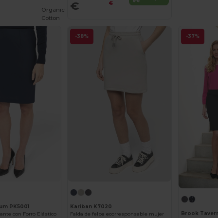
€
€
Organic
Cotton
-38%
-37%
ium PK5001
Kariban K7020
Brook Taver
ante con Forro Elástico
Falda de felpa ecorresponsable mujer