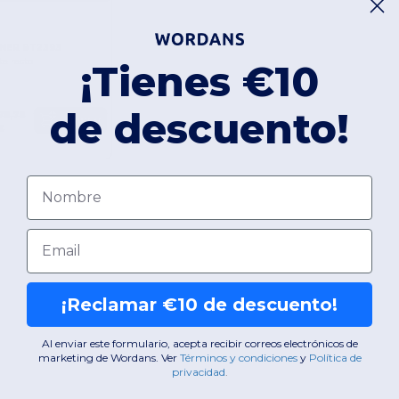
NER BT2393
te recto
¡Tienes €10
de descuento!
78,78
Comprar
€
Nombre
Email
¡Reclamar €10 de descuento!
Al enviar este formulario, acepta recibir correos electrónicos de
marketing de Wordans. Ver
​
Términos y condiciones
​
y
Política de
privacidad
.