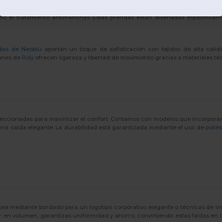
sos sectores. Si buscas un estilo impecable para la oficina o eventos corpora
omo el tratamiento antimanchas. Estas prendas están diseñadas específica
ldas de Neoblu
aportan un toque de sofisticación con tejidos de alta calida
iones de
Roly
ofrecen ligereza y libertad de movimiento gracias a materiales téc
seleccionadas para maximizar el confort. Contamos con modelos que incorpor
na caída elegante. La durabilidad está garantizada mediante el uso de
poliés
a sea mediante bordado para un logotipo corporativo elegante o técnicas de 
 en volumen, garantizas uniformidad y ahorro, convirtiendo estas faldas en l