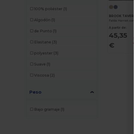
100% poliéster
(1)
BROOK TAVER
Algodón
(1)
Falda Harriet cor
A partir de:
de Punto
(1)
45,35
Elastane
(3)
€
polyester
(3)
Suave
(1)
Viscosa
(2)
Peso
Bajo gramaje
(1)