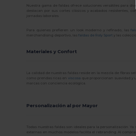
Nuestra gama de faldas ofrece soluciones versátiles para diver
destacan por sus cortes clásicos y acabados resistentes, c
jornadas laborales.
Para quienes prefieren un look moderno y refinado, las
fa
merchandising deportivo, las
faldas de Roly Sport
y las colecc
Materiales y Confort
La calidad de nuestras faldas reside en la mezcla de fibras 
como prendas ricas en
viscosa
que proporcionan suavidad y u
marcas con conciencia ecológica.
Personalización al por Mayor
Todas nuestras faldas son ideales para la personalización. Y
externas en muchos modelos facilita el rebranding. Al comprar