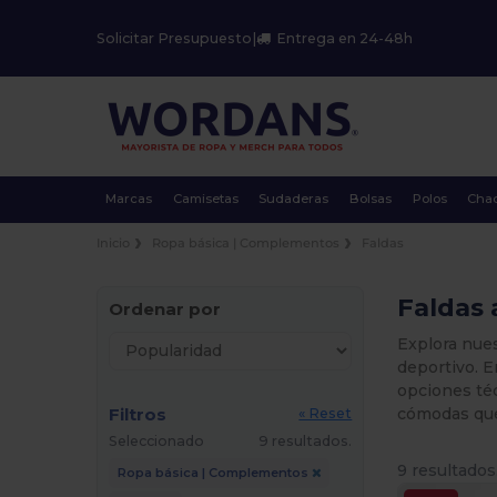
Solicitar Presupuesto
|
Entrega en 24-48h
Marcas
Camisetas
Sudaderas
Bolsas
Polos
Cha
Inicio
Ropa básica | Complementos
Faldas
Faldas 
Ordenar por
Explora nues
deportivo. E
opciones téc
Filtros
cómodas que
« Reset
Seleccionado
9 resultados.
9 resultados
Ropa básica | Complementos