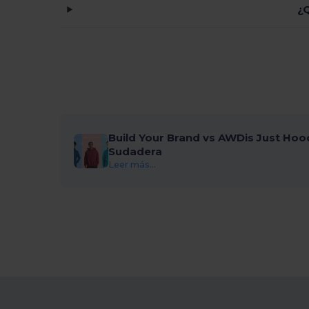
¿Q
Build Your Brand vs AWDis Just Hoo
Sudadera
Leer más...