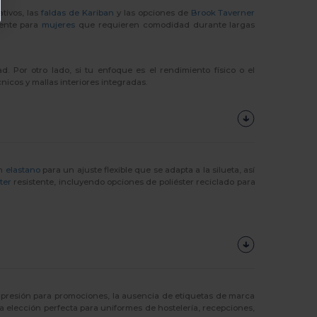
tivos, las
faldas de Kariban
y las opciones de
Brook Taverner
mente para
mujeres
que requieren comodidad durante largas
d. Por otro lado, si tu enfoque es el rendimiento físico o el
nicos y mallas interiores integradas.
an
elastano
para un ajuste flexible que se adapta a la silueta, así
ter
resistente, incluyendo opciones de poliéster reciclado para
impresión para promociones, la ausencia de etiquetas de marca
a elección perfecta para uniformes de hostelería, recepciones,