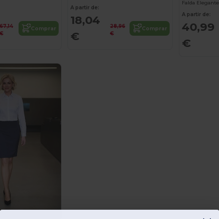
A partir de:
A partir de:
18,04
40,99
67,14
28,96
Comprar
Comprar
€
€
€
€