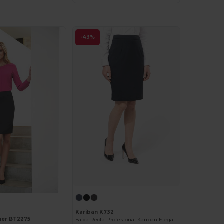
-43%
Kariban K732
ner BT2275
Falda Recta Profesional Kariban Elegante