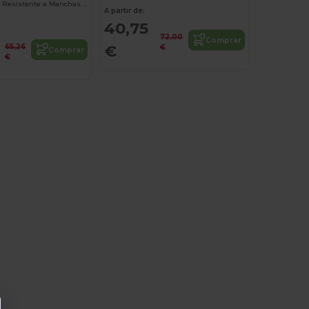
Falda Elegante Resistente a Manchas Juliette
A partir de:
40,75
72,00
Comprar
€
65,26
€
Comprar
€