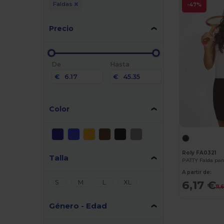
Faldas
-47%
Precio
De
Hasta
€
€
Color
Roly FA0321
Talla
A partir de:
6,17 €
S
M
L
XL
11,
Género - Edad