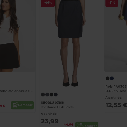
-46%
-31%
Roly PA0307
PATTY Falda pantalón con cinturilla elástica
A partir de:
NEOBLU 03168
12,55 
Comprar
69 €
Constance Falda Recta
A partir de:
23,99
44,64
Comprar