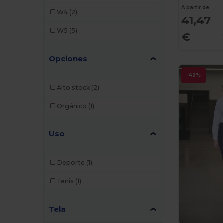
A partir de:
W4
(2)
41,47
W5
(5)
€
Opciones
-42%
Alto stock
(2)
Orgánico
(1)
Uso
Deporte
(1)
Tenis
(1)
Tela