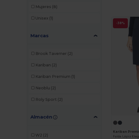
Mujeres
(8)
Unisex
(1)
-38%
Marcas
Brook Taverner
(2)
Kariban
(2)
Kariban Premium
(1)
Neoblu
(2)
Roly Sport
(2)
Almacén
Kariban Prem
W2
(2)
Falda Lápiz Eleg