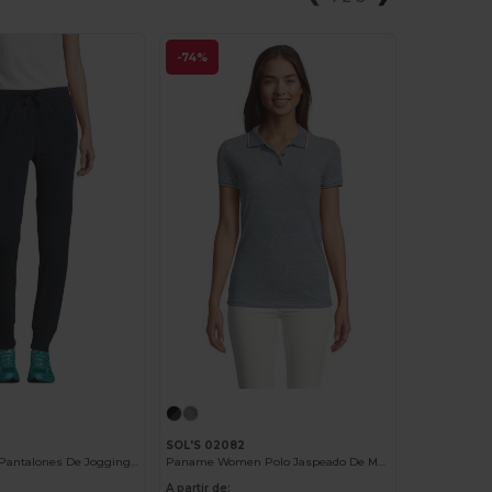
-74%
SOL'S 02082
JAKE WOMEN Pantalones De Jogging De Mujer Con Corte Ajustado
Paname Women Polo Jaspeado De Mujer
A partir de: