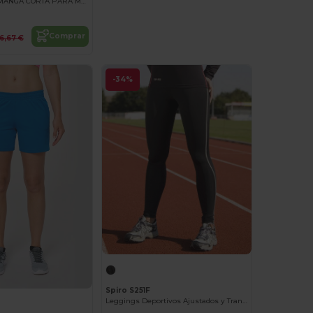
CAMISETA DE MANGA CORTA PARA MUJER
Comprar
6,67 €
-34%
Spiro S251F
Leggings Deportivos Ajustados y Transpirables