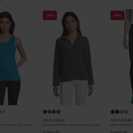
-36%
-50%
+5
SOL'S 02094
SOL'S 02085
Sporty Tt Women Camiseta De Tirantes De Deporte De Mujer
Norman Women Chaqueta Polar Lisa De Mujer
A partir de:
A partir de: