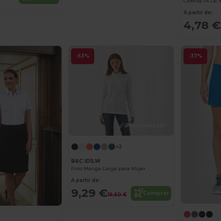
A partir de:
4,78 €
-53%
-37%
¡Personalízalo!
+2
B&C ID1LW
Polo Manga Larga para Mujer
A partir de:
9,29 €
Comprar
19,60 €