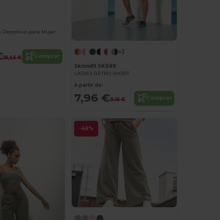
 Deportivo para Mujer
+2
€
Comprar
18,66 €
Skinnifit SK069
LADIES RETRO SHORT
A partir de:
7,96 €
Comprar
9,16 €
-46%