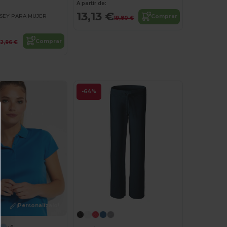
A partir de:
13,13 €
RSEY PARA MUJER
Comprar
19,80 €
Comprar
12,96 €
-64%
¡Personalízalo!