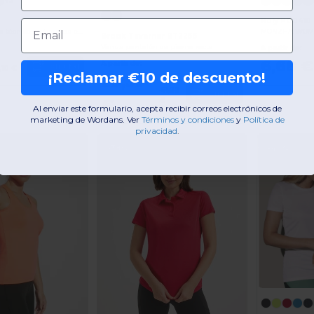
+2
Roly PO0410
Email
SHURA Camiseta técnica de tirantes entallada transpirable
Brook Taverner BT2256
Venus pantalón de pierna recta
A partir de:
6,68 €
A partir de:
Comprar
,10 €
¡Reclamar €10 de descuento!
29,39
41,22
Comprar
€
€
Al enviar este formulario, acepta recibir correos electrónicos de
marketing de Wordans. Ver
​
Términos y condiciones
​
y
Política de
privacidad
.
-38%
-40%