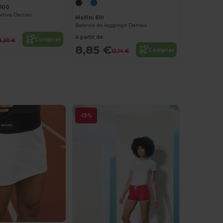
100
rtiva Damas
Malfini 610
Balance de leggings Damas
A partir de:
Comprar
11,20 €
8,85 €
Comprar
12,14 €
-13%