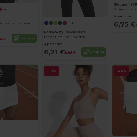
Stedman ST8
Camiseta depo
+4
A partir de:
6,75 €
AIDA Camiseta técnica de tirantes entallada transpirable
+1
Radsow by Uneek UC126
Ladies Ultra Cool Poloshirt
Comprar
35 €
A partir de:
6,21 €
Comprar
9,98 €
-60%
-44%