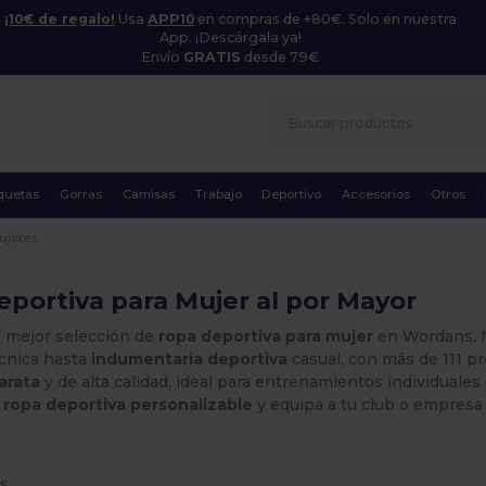
¡10€ de regalo!
Usa
APP10
en compras de +80€. Solo en nuestra
App. ¡Descárgala ya!
Envío
GRATIS
desde 79€
quetas
Gorras
Camisas
Trabajo
Deportivo
Accesorios
Otros
ujeres
portiva para Mujer al por Mayor
a mejor selección de
ropa deportiva para mujer
en Wordans. N
cnica hasta
indumentaria deportiva
casual, con más de 111 p
arata
y de alta calidad, ideal para entrenamientos individuale
e
ropa deportiva personalizable
y equipa a tu club o empresa 
s.