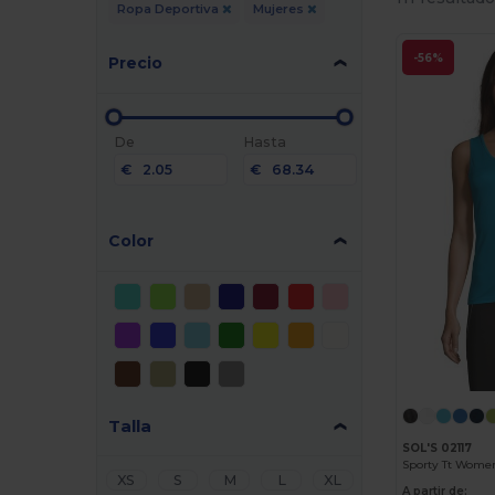
Ropa Deportiva
Mujeres
-56%
Precio
De
Hasta
€
€
Color
Talla
SOL'S 02117
XS
S
M
L
XL
A partir de: