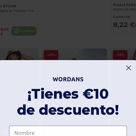
ProAct PA152
er BT2258
SHORT DE JE
Falda Recta Ecológica de Poliéster Premium
A partir de:
8,22 €
51,77
Comprar
€
-29%
-28%
¡Tienes €10
de descuento!
Nombre