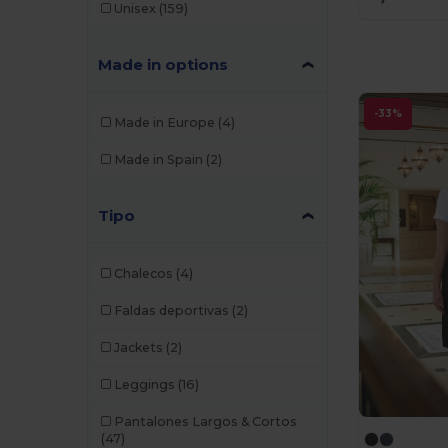
Unisex
(159)
Made in options
-33%
Made in Europe
(4)
Made in Spain
(2)
Tipo
Chalecos
(4)
Faldas deportivas
(2)
Jackets
(2)
Leggings
(16)
Pantalones Largos & Cortos
(47)