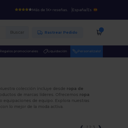
Más de 1K+ reseñas.
España
/
Es
Buscar
Rastrear Pedido
Regalos promocionales
Liquidación
¡Personalízalo!
uestra colección incluye desde
ropa de
roductos de marcas líderes. Ofrecemos
ropa
s o equipaciones de equipo. Explora nuestras
con lo mejor de la moda activa.
1
2
3