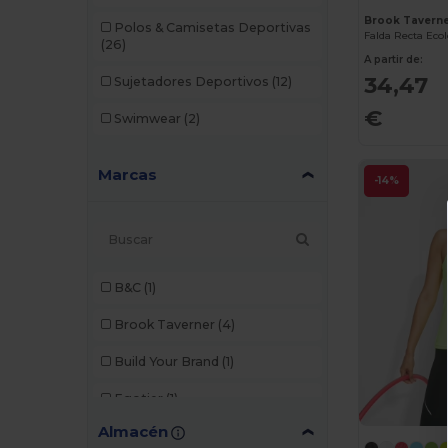
Brook Tavern
Polos & Camisetas Deportivas
(26)
A partir de:
34,47
Sujetadores Deportivos
(12)
€
Swimwear
(2)
Marcas
-14%
B&C
(1)
Brook Taverner
(4)
Build Your Brand
(1)
Egotier
(1)
Almacén
JHK
(4)