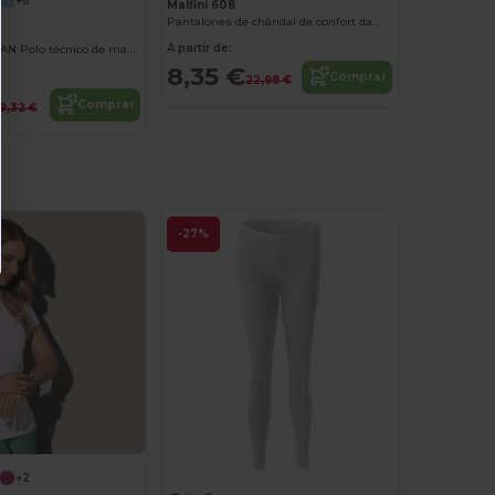
+6
Malfini 608
Pantalones de chándal de confort damas
A partir de:
MONZHA WOMAN Polo técnico de manga corta para mujer
8,35 €
Comprar
22,98 €
Comprar
9,32 €
-27%
+2