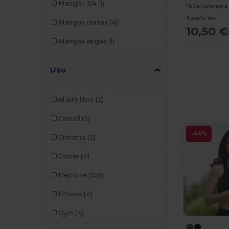
Mangas 3/4
(1)
Falda corta para
A partir de:
Mangas cortas
(4)
10,50 €
Mangas largas
(1)
Uso
Al aire libre
(2)
Casual
(5)
-44%
Ciclismo
(2)
Correr
(4)
Deporte
(105)
Fitness
(4)
Gym
(4)