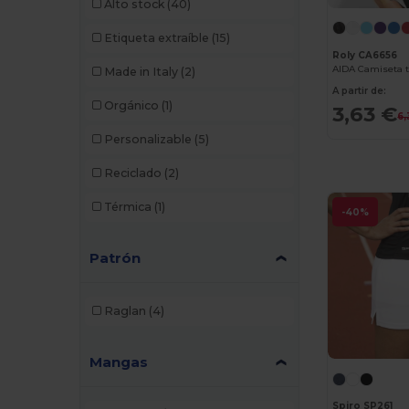
Alto stock
(40)
SF Women
(5)
Etiqueta extraíble
(15)
Skinnifit
(4)
Roly CA6656
Made in Italy
(2)
SOL'S
(5)
A partir de:
Orgánico
(1)
3,63 €
6,
Spiro
(6)
Personalizable
(5)
Stedman
(2)
Reciclado
(2)
Tombo
(8)
Térmica
(1)
-40%
Valento
(4)
WK. Designed To Work
(1)
Patrón
Raglan
(4)
Mangas
Spiro SP261