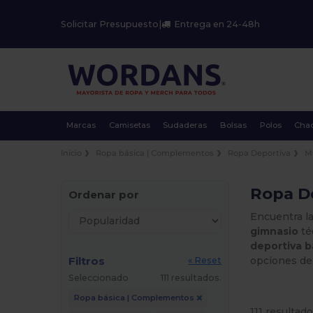
Solicitar Presupuesto
|
Entrega en 24-48h
Marcas
Camisetas
Sudaderas
Bolsas
Polos
Cha
Inicio
Ropa básica | Complementos
Ropa Deportiva
M
Ropa De
Ordenar por
Encuentra l
gimnasio
té
deportiva b
Filtros
opciones d
« Reset
Seleccionado
111 resultados.
Ropa básica | Complementos
111 resultado