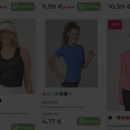
9,59 €
10,95 
Comprar
Comprar
,62 €
14,93 €
-28%
+7
JHK JK901
Camiseta deportiva de mujer
iva de mujer Aruba
A partir de:
4,71 €
Comprar
ProAct PA43
Comprar