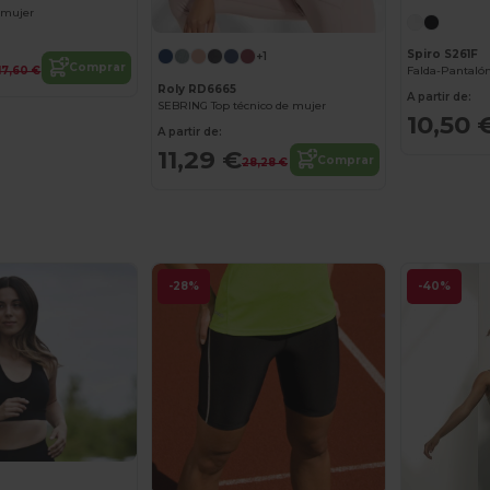
 mujer
Spiro S261F
+1
Comprar
17,60 €
Falda-Pantalón
Roly RD6665
A partir de:
SEBRING Top técnico de mujer
10,50 
A partir de:
11,29 €
Comprar
28,28 €
-28%
-40%