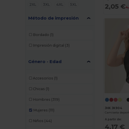
2XL
3XL
4XL
5XL
2,05 €
4
Método de impresión
Bordado
(1)
Impresión digital
(3)
Género - Edad
Accesorios
(1)
Chicas
(1)
Hombres
(319)
JHK JK904
Mujeres
(111)
Camiseta deport
A partir de:
Niños
(44)
4,17 €