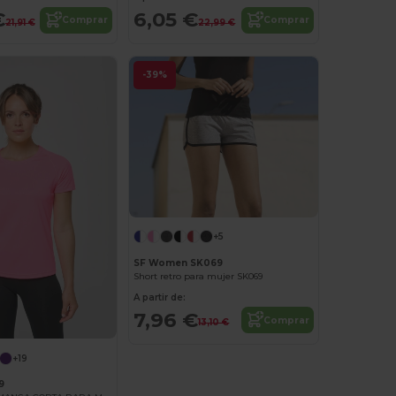
€
6,05 €
Comprar
Comprar
21,91 €
22,99 €
-39%
+5
SF Women SK069
Short retro para mujer SK069
A partir de:
7,96 €
Comprar
13,10 €
+19
9